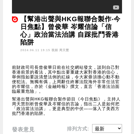
【幫港出聲與HKG報聯合製作‧今
日焦點】曾俊華 岑耀信論「信
心」政治當法治講 自踩批鬥香港
陷阱
2024.06.11 19:15 視頻
周天慧
前財政司司長曾俊華日前在社交網站發文，談到自己對
香港前景的看法，其中點出要重建大家對香港的信心，
舉例指如要說清楚法例的紅線，令大家毋須擔心動不動
便犯法。無獨有偶，上周辭任終審法院海外非常任法官
的岑耀信，亦於《金融時報》撰文，直言「香港法治面
臨嚴重危險」。
幫港出聲與HKG報聯合製作節目《今日焦點》，主持人
周天慧剖析曾俊華及岑耀信的言論，指出二人是如何把
「政治當法治講」，更是典型的中伏——落入了美西方
批鬥香港的陷阱。
排列方式:
發表意見