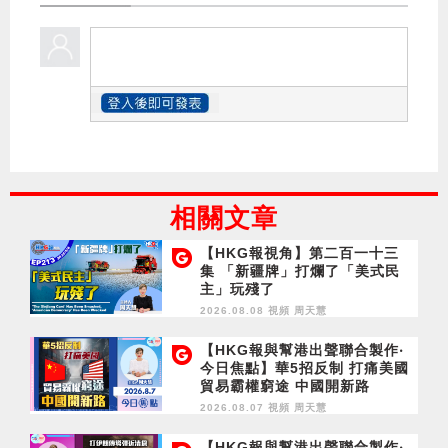
相關文章
【HKG報視角】第二百一十三
集 「新疆牌」打爛了「美式民
主」玩殘了
2026.08.08 視頻
周天慧
【HKG報與幫港出聲聯合製作‧
今日焦點】華5招反制 打痛美國
貿易霸權窮途 中國開新路
2026.08.07 視頻
周天慧
【HKG報與幫港出聲聯合製作‧