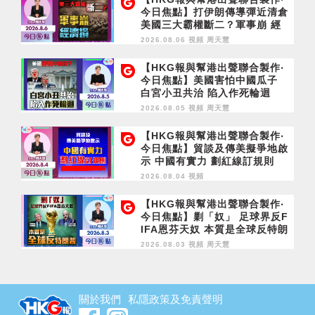
今日焦點】打伊朗傳導彈近清倉
美國三大霸權斷二？軍事崩 經
濟損
2026.08.06 視頻
周天慧
【HKG報與幫港出聲聯合製作‧
今日焦點】美國害怕中國瓜子
白宮小丑共治 陷入作死輪迴
2026.08.05 視頻
周天慧
【HKG報與幫港出聲聯合製作‧
今日焦點】貿談及傳美擬爭地啟
示 中國有實力 劃紅線訂規則
2026.08.04 視頻
【HKG報與幫港出聲聯合製作‧
今日焦點】剿「奴」 足球界反F
IFA恩芬天奴 本質是全球反特朗
普
2026.08.03 視頻
周天慧
關於我們
私隱政策及免責聲明