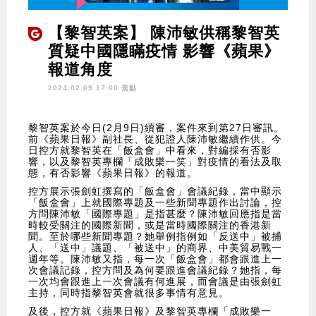
【黎智英案】 陳沛敏供稱黎智英
質疑中國隱瞞疫情 影響《蘋果》
報道角度
2024.02.09 17:00 焦點
黎智英案於今日(2月9日)續審，案件來到第27日審訊。
前《蘋果日報》副社長、從犯證人陳沛敏繼續作供。今
日控方就黎智英在「飯盒會」中看來，對編採有否影
響，以及黎智英專欄「成敗樂一笑」對疫情的看法及取
態，有否影響《蘋果日報》的報道。
控方展示張劍虹撰寫的「飯盒會」會議紀錄，當中顯示
「飯盒會」上就國際專題及一些新聞專題作出討論，控
方問陳沛敏「國際專題」是指甚麼？陳沛敏回應指是當
時較受關注的國際新聞，或是當時國際關注的香港新
聞。至於哪些新聞專題？她舉例指例如「反送中」被捕
人、「送中」議題、「被送中」的商界、中美貿易戰一
週年等。陳沛敏又指，每一次「飯盒會」都會跟進上一
次會議記錄，控方問及為何要跟進會議紀錄？她指，每
一次均會跟進上一次會議有何進展，而會議是由張劍虹
主持，同時指黎智英會就很多事情有意見。
及後，控方就《蘋果日報》及黎智英專欄「成敗樂一