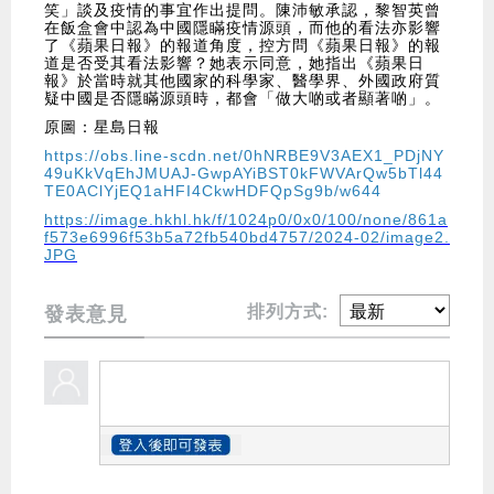
笑」談及疫情的事宜作出提問。陳沛敏承認，黎智英曾
在飯盒會中認為中國隱瞞疫情源頭，而他的看法亦影響
了《蘋果日報》的報道角度，控方問《蘋果日報》的報
道是否受其看法影響？她表示同意，她指出《蘋果日
報》於當時就其他國家的科學家、醫學界、外國政府質
疑中國是否隱瞞源頭時，都會「做大啲或者顯著啲」。
原圖：星島日報
https://obs.line-scdn.net/0hNRBE9V3AEX1_PDjNY
49uKkVqEhJMUAJ-GwpAYiBST0kFWVArQw5bTl44
TE0AClYjEQ1aHFI4CkwHDFQpSg9b/w644
https://image.hkhl.hk/f/1024p0/0x0/100/none/861a
f573e6996f53b5a72fb540bd4757/2024-02/image2.
JPG
排列方式:
發表意見