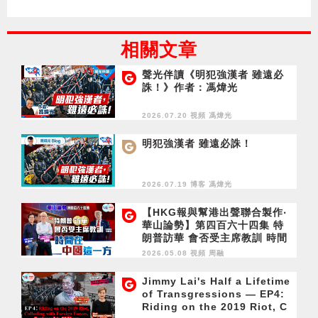
相關文章
聲光伴讀《明犯強漢者 雖遠必
誅！》作者：馮煒光
2026.07.20 視頻
馮煒光
明犯強漢者 雖遠必誅！
2026.07.19 博客
馮煒光
【HKG報與幫港出聲聯合製作‧
華山論勢】第四百六十四集 特
朗普訪華 會否受主席教訓 時間
在中國這一方
2026.05.08 視頻
周融
Jimmy Lai's Half a Lifetime
of Transgressions — EP4:
Riding on the 2019 Riot, C