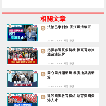
相關文章
法治已擎利劍 香江風清氣正
2026.02.09 博客
陳勇
把握春運長假契機 擦亮香港旅
遊金漆招牌
2026.02.03 博客
陳勇
同心同行開新局 務實擔當譜新
篇
2025.12.09 博客
陳勇
建設國際教育樞紐 培育愛國愛
港人才