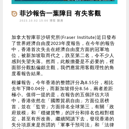
菲沙報告一葉障目 有失客觀
2023.10.02 15:00 博客
陳勇
加拿大智庫菲沙研究所
近日發布
(Fraser Institute)
了世界經濟自由度
年度報告，在今年的報告
2023
中，香港首次失去在經濟自由度方面的冠軍地
位，被新加坡取而代之，跌至第二名，令不少人
感到失望失落。然而，此般擔憂是不必要的，裡
面部分觀點偏頗主觀，我們應當用客觀理性的角
度看報告結果。
根據報告，今年香港的整體評分為
分，相比
8.55
去年下降
分，而新加坡得分
，兩者差距
0.04
8.56
極小。值得一提的是，在報告的五個評估大項
中，香港依然在「國際貿易自由」方面位居榜
首，並在「監管」方面排名全球第三，有關「政
府規模」和「穩健貨幣」的評分和排名也相對穩
定，甚至有所改善。繼續閱讀下去，發現香港的
失分項原來是所謂的「軍事干預司法」和「法律