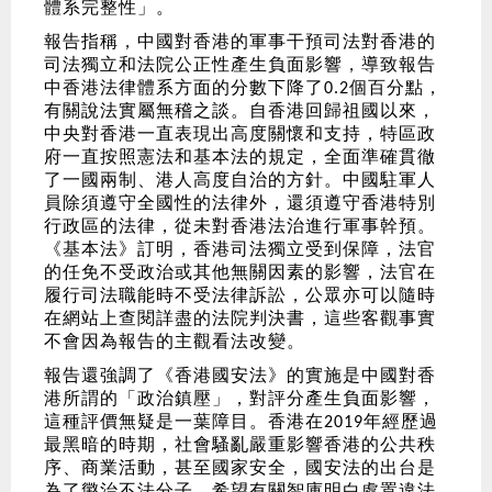
體系完整性」。
報告指稱，中國對香港的軍事干預司法對香港的
司法獨立和法院公正性產生負面影響，導致報告
中香港法律體系方面的分數下降了
個百分點，
0.2
有關說法實屬無稽之談。自香港回歸祖國以來，
中央對香港一直表現出高度關懷和支持，特區政
府一直按照憲法和基本法的規定，全面準確貫徹
了一國兩制、港人高度自治的方針。中國駐軍人
員除須遵守全國性的法律外，還須遵守香港特別
行政區的法律，從未對香港法治進行軍事幹預。
《基本法》訂明，香港司法獨立受到保障，法官
的任免不受政治或其他無關因素的影響，法官在
履行司法職能時不受法律訴訟，公眾亦可以隨時
在網站上查閱詳盡的法院判決書，這些客觀事實
不會因為報告的主觀看法改變。
報告還強調了《香港國安法》的實施是中國對香
港所謂的「政治鎮壓」，對評分產生負面影響，
這種評價無疑是一葉障目。香港在
年經歷過
2019
最黑暗的時期，社會騷亂嚴重影響香港的公共秩
序、商業活動，甚至國家安全，國安法的出台是
為了懲治不法分子，希望有關智庫明白處置違法