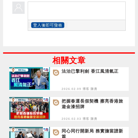
相關文章
法治已擎利劍 香江風清氣正
2026.02.09 博客
陳勇
把握春運長假契機 擦亮香港旅
遊金漆招牌
2026.02.03 博客
陳勇
同心同行開新局 務實擔當譜新
篇