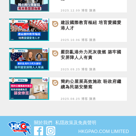
2025.12.09 博客
陳勇
建設國際教育樞紐 培育愛國愛
港人才
2025.10.06 博客
陳勇
嚴防亂港外力死灰復燃 築牢國
安屏障人人有責
2025.09.25 博客
陳勇
簡約公屋展高效施政 盼政府繼
續為民築安樂窩
2025.08.25 博客
陳勇
關於我們
私隱政策及免責聲明
HKGPAO.COM LIMITED