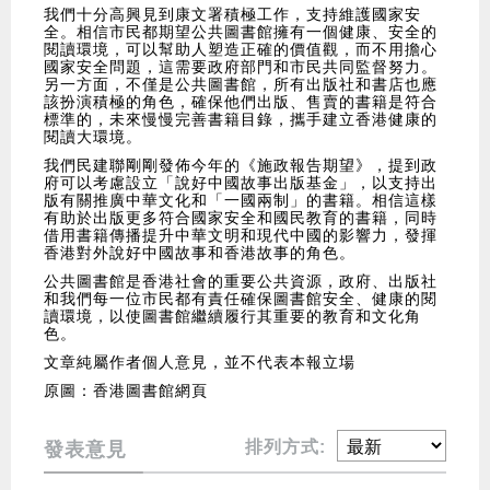
我們十分高興見到康文署積極工作，支持維護國家安
全。相信市民都期望公共圖書館擁有一個健康、安全的
閱讀環境，可以幫助人塑造正確的價值觀，而不用擔心
國家安全問題，這需要政府部門和市民共同監督努力。
另一方面，不僅是公共圖書館，所有出版社和書店也應
該扮演積極的角色，確保他們出版、售賣的書籍是符合
標準的，未來慢慢完善書籍目錄，攜手建立香港健康的
閱讀大環境。
我們民建聯剛剛發佈今年的《施政報告期望》，提到政
府可以考慮設立「說好中國故事出版基金」，以支持出
版有關推廣中華文化和「一國兩制」的書籍。相信這樣
有助於出版更多符合國家安全和國民教育的書籍，同時
借用書籍傳播提升中華文明和現代中國的影響力，發揮
香港對外說好中國故事和香港故事的角色。
公共圖書館是香港社會的重要公共資源，政府、出版社
和我們每一位市民都有責任確保圖書館安全、健康的閱
讀環境，以使圖書館繼續履行其重要的教育和文化角
色。
文章純屬作者個人意見，並不代表本報立場
原圖：香港圖書館網頁
排列方式:
發表意見