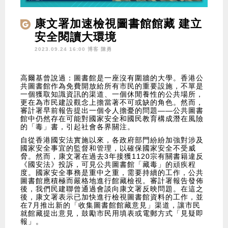
康文署加速檢視圖書館館藏 建立
安全閱讀大環境
2023.09.24 16:00 博客
陳勇
高爾基曾說過：圖書館是一座沒有圍牆的大學。香港公
共圖書館作為免費開放給所有市民的重要設施，不單是
一個獲取知識資訊的渠道、一個休閒養性的公共場所，
更在為市民建設觀念上擔當著不可或缺的角色。然而，
審計署早前報告提出一個令人擔憂的問題——公共圖書
館中仍然存在可能對國家安全和國民教育構成潛在風險
的「毒」書，引起社會各界關注。
自從香港國安法實施以來，各政府部門紛紛加強對涉及
國家安全事宜的監督和管理，以確保國家安全不受威
脅。然而，康文署在過去3年接獲1120宗有關書籍違反
《國安法》投訴，可見公共圖書館「藏毒」的頑疾程
度。國家安全事務是重中之重，需要持續的工作，公共
圖書館應積極而嚴格地進行館藏檢視。審計署報告發佈
後，我們民建聯曾通過會談向康文署反映問題。在這之
後，康文署表示已加快進行檢視圖書館資料的工作，並
在7月推出新的「收集圖書館館藏意見」渠道，讓市民
就館藏提出意見，鼓勵市民用填表或電郵方式「見疑即
報」。