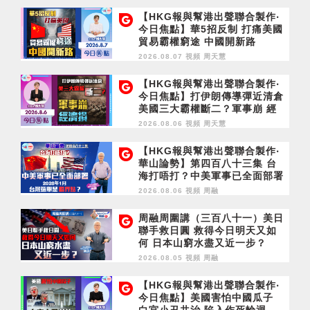
【HKG報與幫港出聲聯合製作‧
今日焦點】華5招反制 打痛美國
貿易霸權窮途 中國開新路
2026.08.07 視頻
周天慧
【HKG報與幫港出聲聯合製作‧
今日焦點】打伊朗傳導彈近清倉
美國三大霸權斷二？軍事崩 經
濟損
2026.08.06 視頻
周天慧
【HKG報與幫港出聲聯合製作‧
華山論勢】第四百八十三集 台
海打唔打？中美軍事已全面部署
2028年1月台灣選舉是臨界點？
2026.08.06 視頻
周融
周融周圍講（三百八十一）美日
聯手救日圓 救得今日明天又如
何 日本山窮水盡又近一步？
2026.08.05 視頻
周融
【HKG報與幫港出聲聯合製作‧
今日焦點】美國害怕中國瓜子
白宮小丑共治 陷入作死輪迴