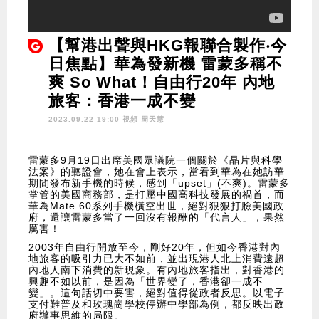
【幫港出聲與HKG報聯合製作‧今
日焦點】華為發新機 雷蒙多稱不
爽 So What！自由行20年 內地
旅客：香港一成不變
2023.09.22 19:00 視頻
周天慧
雷蒙多9月19日出席美國眾議院一個關於《晶片與科學
法案》的聽證會，她在會上表示，當看到華為在她訪華
期間發布新手機的時候，感到「upset」(不爽)。雷蒙多
掌管的美國商務部，是打壓中國高科技發展的禍首，而
華為Mate 60系列手機橫空出世，絕對狠狠打臉美國政
府，還讓雷蒙多當了一回沒有報酬的「代言人」，果然
厲害！
2003年自由行開放至今，剛好20年，但如今香港對內
地旅客的吸引力已大不如前，並出現港人北上消費遠超
內地人南下消費的新現象。有內地旅客指出，對香港的
興趣不如以前，是因為「世界變了，香港卻一成不
變」。這句話切中要害，絕對值得從政者反思。以電子
支付難普及和玫瑰崗學校停辦中學部為例，都反映出政
府辦事思維的局限。