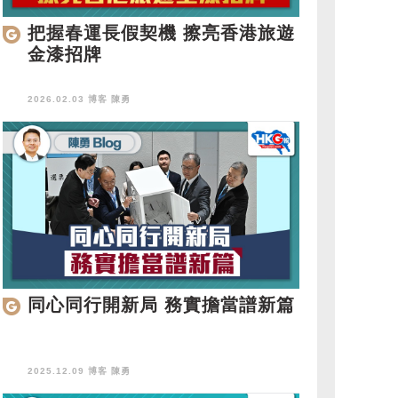
把握春運長假契機 擦亮香港旅遊
金漆招牌
2026.02.03 博客
陳勇
同心同行開新局 務實擔當譜新篇
2025.12.09 博客
陳勇