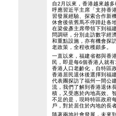
自2月以來，香港越來越
呼應習近平主席「支持香
習發展經驗、探索合作新
休會後依舊馬不停蹄赴各
在梁俊彥主席帶領下到福
問調研，分別走訪數字經
和重點設施，亦有機會探
老政策，全程收穫頗多。
一直以來，福建省都與香港
民，即是每6個香港人就有
香港人口老齡化，自特區政
香港居民退休後選擇到福
代表團探訪了福州一間公
流，我們了解到香港退休
積，又受惠於內地高效、
不足的是，現時特區政府
戶，對於居住於內地的長
隨著兩地社會發展，未來