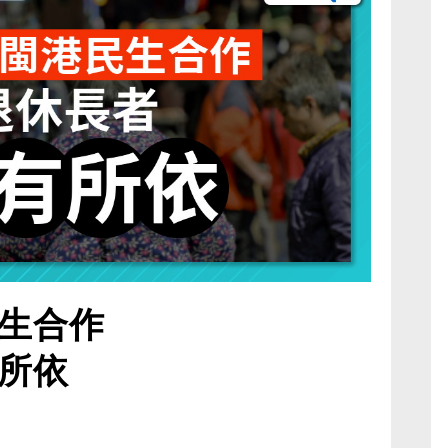
生合作
所依