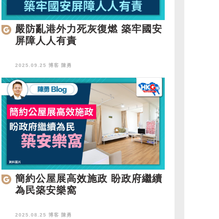
嚴防亂港外力死灰復燃 築牢國安
屏障人人有責
2025.09.25 博客
陳勇
簡約公屋展高效施政 盼政府繼續
為民築安樂窩
2025.08.25 博客
陳勇