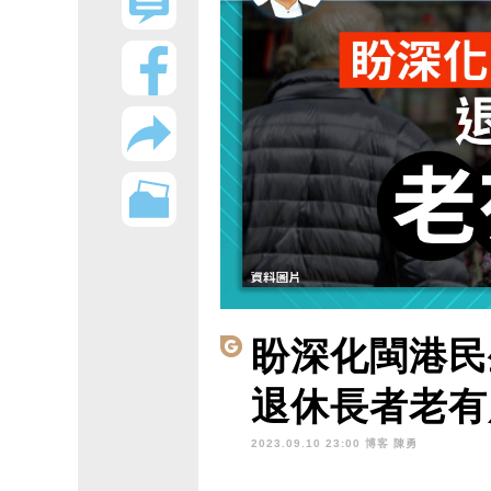
盼深化閩港民
退休長者老有
2023.09.10 23:00 博客
陳勇