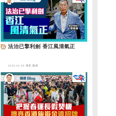
法治已擎利劍 香江風清氣正
2026.02.09 博客
陳勇