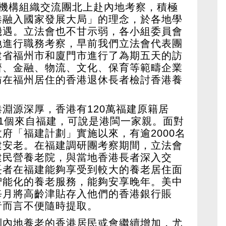
多機構組織交流團北上赴內地考察，積極
港融入國家發展大局」的理念，於各地學
機遇。立法會也不甘示弱，各小組委員會
地進行職務考察，早前我們立法會代表團
建省福州市和廈門市進行了為期五天的訪
濟、金融、物流、文化、保育等範疇企業
訪在福州居住的香港退休長者檢討香港養
淵源深厚，香港有120萬福建原籍居
1個來自福建，可說是港閩一家親。面對
府「福建計劃」實施以來，有逾2000名
建安老。在福建調研團考察期間，立法會
建民營養老院，與當地香港長者深入交
長者在福建能夠享受到較大的養老居住面
智能化的養老服務，能夠安享晚年。美中
每月將高齡津貼存入他們的香港銀行賬
者而言不便隨時提取。
到內地養老的香港居民或會繼續增加，尤