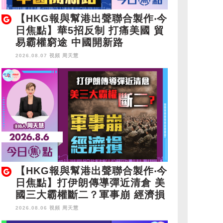
【HKG報與幫港出聲聯合製作‧今
日焦點】華5招反制 打痛美國 貿
易霸權窮途 中國開新路
2026.08.07 視頻
周天慧
【HKG報與幫港出聲聯合製作‧今
日焦點】打伊朗傳導彈近清倉 美
國三大霸權斷二？軍事崩 經濟損
2026.08.06 視頻
周天慧