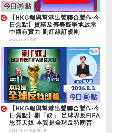
【HKG報與幫港出聲聯合製作‧今
日焦點】貿談及傳美擬爭地啟示
中國有實力 劃紅線訂規則
2026.08.04 視頻
【HKG報與幫港出聲聯合製作‧今
日焦點】剿「奴」 足球界反FIFA
恩芬天奴 本質是全球反特朗普
2026.08.03 視頻
周天慧