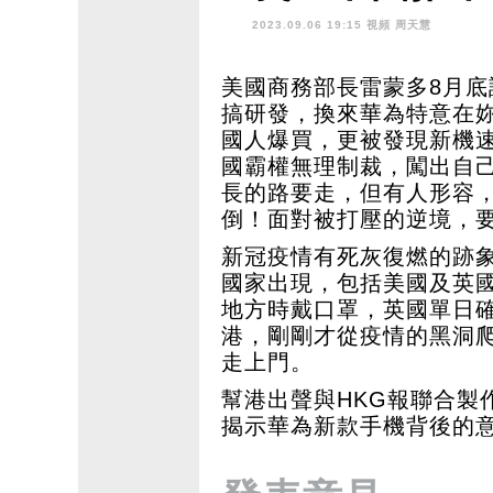
2023.09.06 19:15 視頻
周天慧
美國商務部長雷蒙多8月
搞研發，換來華為特意在妳訪
國人爆買，更被發現新機速
國霸權無理制裁，闖出自
長的路要走，但有人形容
倒！面對被打壓的逆境，
新冠疫情有死灰復燃的跡象，
國家出現，包括美國及英
地方時戴口罩，英國單日
港，剛剛才從疫情的黑洞
走上門。
幫港出聲與HKG報聯合製
揭示華為新款手機背後的