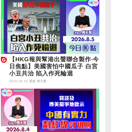
【HKG報與幫港出聲聯合製作‧今
日焦點】美國害怕中國瓜子 白宮
小丑共治 陷入作死輪迴
2026.08.05 視頻
周天慧