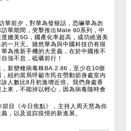
底訪華前夕，對華為發狠話，恐嚇華為勿
華期間，突擊推出Mate 60系列，中
度媲美5G，國產化率超高，成功繞過美
己的一片天。雖然華為與中國科技仍有很
，華為推新手機的大意義，在於中國推不
要自強不息，砥礪前行！
新變種病毒株BA.2.86，至少在10個
國，紐約當局呼籲市民在勞動節身處室內
確診人數比8月初激增近倍。我們身處香
爬上來，不能掉以輕心，因為病毒隨時會
作節目《今日焦點》，主持人周天慧為你
意義，以及追踪疫情的新進展。