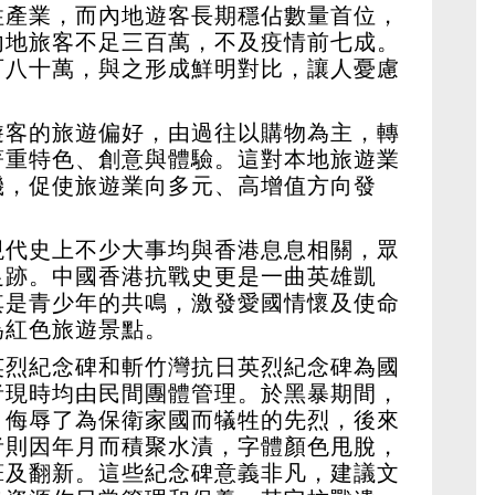
柱產業，而內地遊客長期穩佔數量首位，
內地旅客不足三百萬，不及疫情前七成。
百八十萬，與之形成鮮明對比，讓人憂慮
遊客的旅遊偏好，由過往以購物為主，轉
著重特色、創意與體驗。這對本地旅遊業
機，促使旅遊業向多元、高增值方向發
現代史上不少大事均與香港息息相關，眾
足跡。中國香港抗戰史更是一曲英雄凱
其是青少年的共鳴，激發愛國情懷及使命
為紅色旅遊景點。
英烈紀念碑和斬竹灣抗日英烈紀念碑為國
者現時均由民間團體管理。於黑暴期間，
，侮辱了為保衛家國而犠牲的先烈，後來
者則因年月而積聚水漬，字體顏色甩脫，
葺及翻新。這些紀念碑意義非凡，建議文