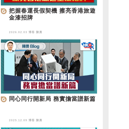
把握春運長假契機 擦亮香港旅遊
金漆招牌
2026.02.03 博客
陳勇
同心同行開新局 務實擔當譜新篇
2025.12.09 博客
陳勇