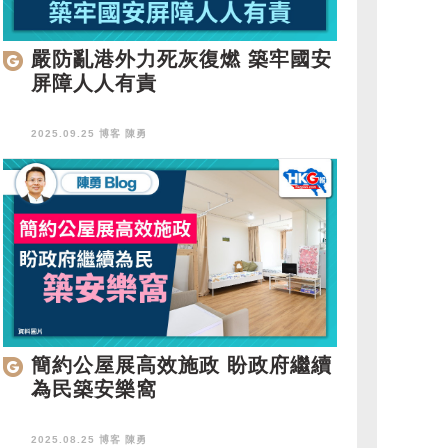
嚴防亂港外力死灰復燃 築牢國安
屏障人人有責
2025.09.25 博客
陳勇
簡約公屋展高效施政 盼政府繼續
為民築安樂窩
2025.08.25 博客
陳勇