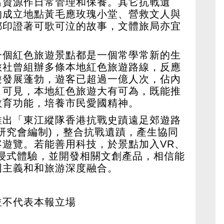
出資源作日常管理和保養。其它抗戰遺
的成立地點黃毛應玫瑰小堂、營救文人與
都印證著可歌可泣的故事，文體旅局亦宜
一個紅色旅遊景點都是一個常學常新的生
旅社曾組辦多條本地紅色旅遊路線，反應
遊發展蓬勃，遊客已超過一億人次，佔內
。可見，本地紅色旅遊大有可為，既能推
教育功能，培養市民愛國精神。
推出「東江縱隊香港抗戰史蹟遠足郊遊路
研究會編制)，整合抗戰遺蹟，產生協同
遊覽。若能善用科技，於景點加入VR、
浸式體驗，並開發相關文創產品，相信能
國主義和和旅游深度融合。
並不代表本報立場