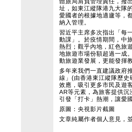
體旅局肩負管理責任，撥
址，如東江縱隊港九大隊
愛國者的根據地適廬等，
納入管理。
習近平主席多次指出「每
動課」。於疫情期間，中
熱烈；觀乎內地，紅色旅
地旅遊市場份額超過一成
動旅遊業發展，更能發揮
多年來我們一直建議政府
線」(由香港東江縱隊歷史
效應，吸引更多市民及遊客
AR等元素，為旅客提供沉
引發「打卡」熱潮，讓愛
原圖：央視影片截圖
文章純屬作者個人意見，