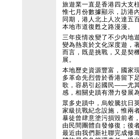
旅遊業一直是香港四大支
惟七月份數據顯示，訪港
同期，港人北上人次達五
本地市道復甦之路漫漫。
三年疫情改變了不少內地
變為熱衷於文化深度遊，
而言，既是挑戰，又是契
展。
本地歷史資源豐富，國家
多革命先烈曾於香港留下
歌，容易引起國民——尤
感，相關史蹟有潛力發展
眾多史蹟中，烏蛟騰抗日
家級抗戰紀念設施，惟兩
暴徒曾肆意塗污損毀前者
由民間團體自發修復；後
最近由我們新社聯完成修