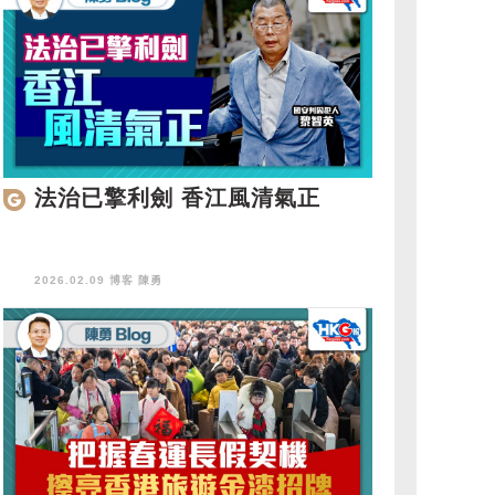
法治已擎利劍 香江風清氣正
2026.02.09 博客
陳勇