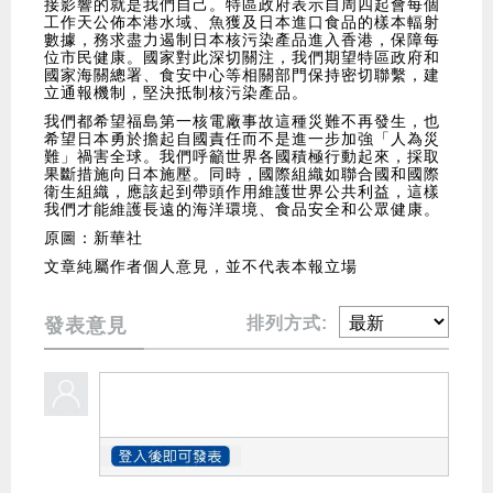
接影響的就是我們自己。特區政府表示自周四起會每個
工作天公佈本港水域、魚獲及日本進口食品的樣本輻射
數據，務求盡力遏制日本核污染產品進入香港，保障每
位市民健康。國家對此深切關注，我們期望特區政府和
國家海關總署、食安中心等相關部門保持密切聯繫，建
立通報機制，堅決抵制核污染產品。
我們都希望福島第一核電廠事故這種災難不再發生，也
希望日本勇於擔起自國責任而不是進一步加強「人為災
難」禍害全球。我們呼籲世界各國積極行動起來，採取
果斷措施向日本施壓。同時，國際組織如聯合國和國際
衛生組織，應該起到帶頭作用維護世界公共利益，這樣
我們才能維護長遠的海洋環境、食品安全和公眾健康。
原圖：新華社
文章純屬作者個人意見，並不代表本報立場
排列方式:
發表意見