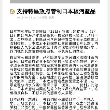
支持特區政府管制日本核污產品
2023.08.23 23:00 博客
陳勇
日本首相岸田文雄昨日（22日）宣佈，將從明天（24
日）開始向海洋排放福島第一核電站核污染水，消息一
出，全球嘩然，特區政府李家超特首立即表示啟動進口
管制措施。日本政府不顧國際社會嚴重關切和反對，罔
顧各國人民安全健康與全球海洋環境堅持排放核污水，
我們強烈反對這種極端自私、不負責任的做法。
自日方公布計劃後，已不斷遭受日本民間和國際社會的
反對。日本政府雖然不斷宣稱核污染水安全無害，但不
少環保團體和教授均質疑就算是處理過的和污水還是會
有超標的放射性物質，會對世界各地海洋生態和食品鏈
造成無法彌補的損害。全球專家提出過最少五種安置核
污水的可能方案，包括增建新的儲存槽、過濾加熱排放
到大氣等，然而，日本政府對這些擔憂置之不理，在一
眾處理核污水方案中選擇了最「便宜」、「便利」的做
法。日本政府將自國的划算立於世界公共利益至上，這
種極度自私、不顧公德的態度令人震驚。
日本政府一意孤行，可我們絕不願被日本「一齊拖入
水」。研究表明，日本核污水一旦排放，在太平洋循環
帶動下只需不到一年便會蔓延至香港海岸，屆時受到直