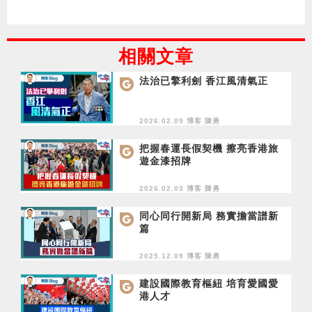
相關文章
法治已擎利劍 香江風清氣正
2026.02.09 博客
陳勇
把握春運長假契機 擦亮香港旅
遊金漆招牌
2026.02.03 博客
陳勇
同心同行開新局 務實擔當譜新
篇
2025.12.09 博客
陳勇
建設國際教育樞紐 培育愛國愛
港人才