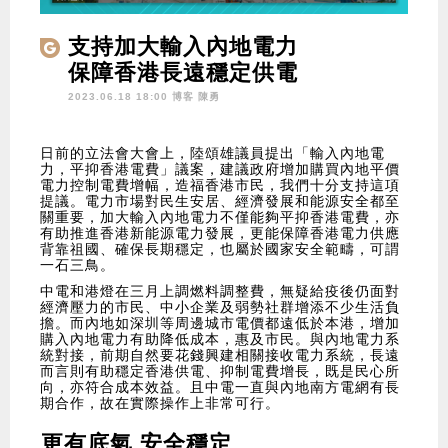
支持加大輸入內地電力
保障香港長遠穩定供電
2023.06.18 18:00 博客
陳勇
日前的立法會大會上，陸頌雄議員提出「輸入內地電
力，平抑香港電費」議案，建議政府增加購買內地平價
電力控制電費增幅，造福香港市民，我們十分支持這項
提議。電力市場對民生安居、經濟發展和能源安全都至
關重要，加大輸入內地電力不僅能夠平抑香港電費，亦
有助推進香港新能源電力發展，更能保障香港電力供應
背靠祖國、確保長期穩定，也屬於國家安全範疇，可謂
一石三鳥。
中電和港燈在三月上調燃料調整費，無疑給疫後仍面對
經濟壓力的市民、中小企業及弱勢社群增添不少生活負
擔。而內地如深圳等周邊城市電價都遠低於本港，增加
購入內地電力有助降低成本，惠及市民。與內地電力系
統對接，前期自然要花錢興建相關接收電力系統，長遠
而言則有助穩定香港供電、抑制電費增長，既是民心所
向，亦符合成本效益。且中電一直與內地南方電網有長
期合作，故在實際操作上非常可行。
更有底氣 安全穩定