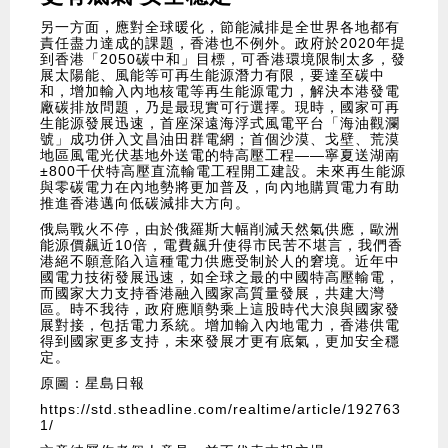
另一方面，應對全球暖化，節能減排是全世界各地都有
責任盡力達成的課題，香港也不例外。政府於2020年提
到香港「2050碳中和」目標，可香港環境限制太多，發
展太陽能、風能等可再生能源潛力有限，要達至碳中
和，增加輸入內地核電等再生能源電力，解決本港發電
廠碳排放問題，乃是最現實可行選擇。現時，國家可再
生能源發展迅速，首座深遠海浮式風電平台「海油觀瀾
號」成功併入文昌油田群電網；首個沙漠、戈壁、荒漠
地區風電光伏基地外送電的特高壓工程——寧夏送湖南
±800千伏特高壓直流輸電工程開工建設。未來再生能源
與零碳電力在內地勢將更加普及，向內地購買電力有助
推進香港邁向低碳減排大方向。
俄烏戰火不停，由於俄羅斯大幅削減天然氣供應，歐洲
能源價飆近10倍，電費飆升使得市民苦不堪言，我們香
港絕不願意陷入這種電力供應受制於人的窘境。近年中
國電力技術發展迅速，如全球之最的中國特高壓輸電，
而國家大力支持香港融入國家高質量發展，共建大灣
區。時不我待，政府應順勢乘上這股時代大浪與國家發
展對接，包括電力系統。增加輸入內地電力，香港供電
得到國家更多支持，未來發展才更有底氣，更加安全穩
定。
原圖：星島日報
https://std.stheadline.com/realtime/article/192763
1/