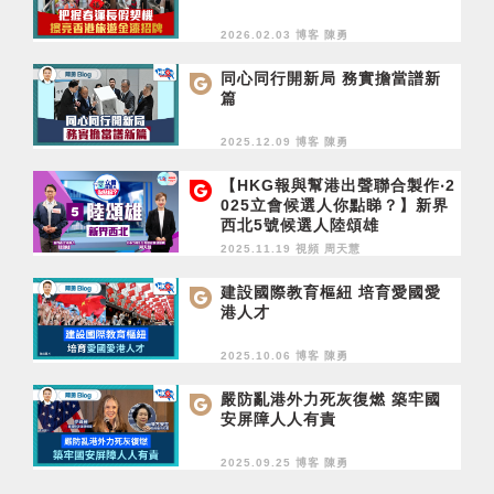
2026.02.03 博客
陳勇
同心同行開新局 務實擔當譜新
篇
2025.12.09 博客
陳勇
【HKG報與幫港出聲聯合製作‧2
025立會候選人你點睇？】新界
西北5號候選人陸頌雄
2025.11.19 視頻
周天慧
建設國際教育樞紐 培育愛國愛
港人才
2025.10.06 博客
陳勇
嚴防亂港外力死灰復燃 築牢國
安屏障人人有責
2025.09.25 博客
陳勇