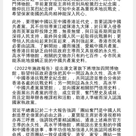
門博物館。早前夏寶龍主席特意到烏蛟騰烈士紀念園，
瞻仰抗日英烈紀念碑，可知中央甚為重視本地抗戰史，
希望保家衛國的高尚精神能深入民心。
此外，要理解中國以至中國香港近代史，首要認識中國
共產黨。其不但領導東江縱隊港九大隊，於日軍入侵香
港而英軍旋即投降之際，無畏無懼，與日寇長期周旋而
深得人民支持，最終與全國人民一起取得抗戰勝利；更
帶領人民由站起來到富起來，再到強起來。香港市民有
必要由認識、了解開始，繼而擁護、愛戴中國共產黨。
惟香港目前缺乏由特區政府主導而又具規模的永久性、
高水平博物館，相關的文物亦只有約七百件，令市民未
能系統地接觸正規的中國共產黨史料。
《2022年施政報告》提出康文署旗下將增加四間博物
館，盼望特區政府盡快把其中一間設為永久性、高水平
「中國香港抗戰歷史紀念館」，共同認證並整合分佈於
香港各處的抗戰史料；另一間則設為永久性、高水平
「中國共產黨展覽館」，並向國家相關部門借用史料，
全面展出共產黨的理念、成立背景、奮鬥歷史及成就，
而且定期舉辦各種課程和活動，助港人準確而深入認識
國家執政黨。
習近平總書記於二十大報告強調「團結奮鬥是中國人民
創造歷史偉業的必由之路」，夏寶龍主席於香港視察時
亦再三呼應，強調我們要精誠團結。通過上述兩所官方
主導的永久性、高水平博物館，將能說出更生動的中國
和中國香港故事，事半功倍地加強港人民族認同感和使
命感，從而團結一致促成國安、港安、家安，團結一致