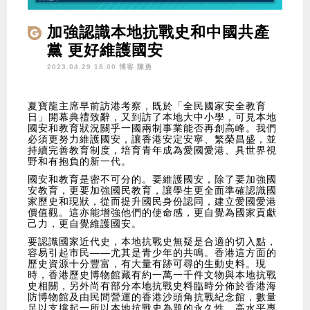
加強認識本地抗戰史和中國共產
黨 更好維護國安
2023.04.29 18:00 博客
陳勇
夏寶龍主席早前訪港考察，既於「全民國家安全教育
日」開幕典禮致辭，又到訪了本地大中小學，可見本地
國安和教育狀況關乎一國兩制事業能否再創高峰。我們
必須更努力維護國安，讓香港安定安寧、繁榮昌盛，並
持續完善教育制度，培育青年成為愛國愛港、具世界視
野和有抱負的新一代。
國安和教育是密不可分的。要維護國安，除了要加強國
安教育，更要加強國民教育，讓學生更全面準確認識國
家歷史和現狀，從而提升國民身份認同，建立愛國愛港
價值觀。這亦能增強他們的使命感，更自覺為國家貢獻
己力，更自覺維護國安。
要認識國家近代史，本地抗戰史無疑是合適的切入點，
容易引起市民——尤其是青少年的共鳴。香港這方面的
歷史資源十分豐富，有大量有跡可尋的生動史料。現
時，香港歷史博物館藏有約一萬一千件文物與本地抗戰
史相關，另外尚有部分本地抗戰史料臨時分佈於香港海
防博物館及由民間營運的香港沙頭角抗戰紀念館，數量
足以支撐起一所以本地抗戰史為題的永久性、高水平專