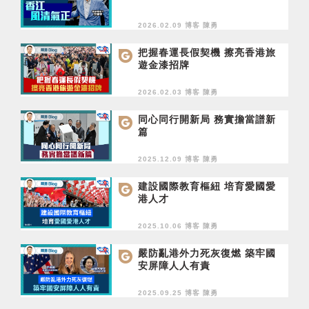
2026.02.09 博客
陳勇
把握春運長假契機 擦亮香港旅
遊金漆招牌
2026.02.03 博客
陳勇
同心同行開新局 務實擔當譜新
篇
2025.12.09 博客
陳勇
建設國際教育樞紐 培育愛國愛
港人才
2025.10.06 博客
陳勇
嚴防亂港外力死灰復燃 築牢國
安屏障人人有責
2025.09.25 博客
陳勇