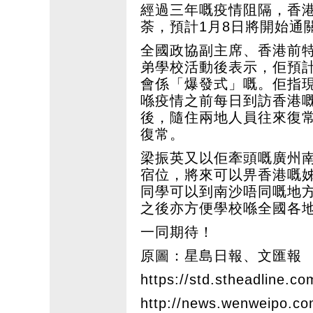
經過三年嘅疫情阻隔，香
荼，預計1月8日將開始通
全國政協副主席、香港前特
弟學校活動後表示，佢預
會係「爆發式」嘅。佢指現
喺疫情之前每日到訪香港嘅
後，隨住兩地人員往來復
復常。
梁振英又以佢牽頭嘅廣州南
宿位，將來可以畀香港嘅
同學可以到南沙唔同嘅地
之後亦方便學校喺全國各
一同期待！
原圖：星島日報、文匯報
https://std.stheadline.co
http://news.wenweipo.c