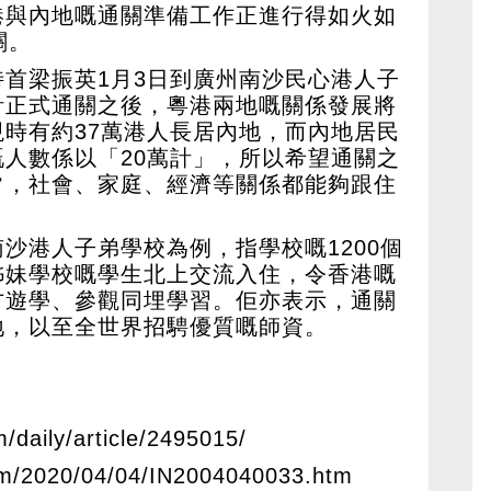
港與內地嘅通關準備工作正進行得如火如
關。
首梁振英1月3日到廣州南沙民心港人子
計正式通關之後，粵港兩地嘅關係發展將
時有約37萬港人長居內地，而內地居民
人數係以「20萬計」，所以希望通關之
常，社會、家庭、經濟等關係都能夠跟住
沙港人子弟學校為例，指學校嘅1200個
姊妹學校嘅學生北上交流入住，令香港嘅
方遊學、參觀同埋學習。佢亦表示，通關
地，以至全世界招騁優質嘅師資。
m/daily/article/2495015/
om/2020/04/04/IN2004040033.htm