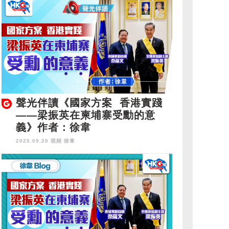
聲光伴讀《國家方案 香港實踐
——梁振英在柬埔寨受勳的意
義》作者：徐韋
2025.09.20 視頻
徐韋