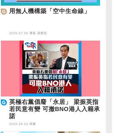
用無人機構築「空中生命線」
2026.07.26 博客
馮煒光
英極右黨倡廢「永居」 梁振英指
若民意有變 可撤BNO港人入籍承
諾
2025.09.24 時事