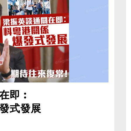
在即︰
發式發展