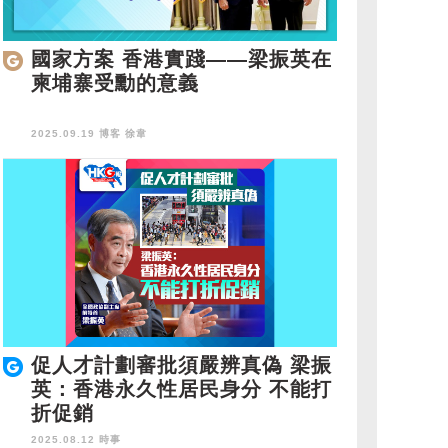
國家方案 香港實踐——梁振英在
柬埔寨受勳的意義
2025.09.19 博客
徐韋
促人才計劃審批須嚴辨真偽 梁振
英：香港永久性居民身分 不能打
折促銷
2025.08.12 時事