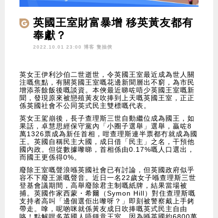
英國王室財富暴增 移英黃友都有
奉獻？
2022.10.01 23:00 博客
隻抽俠
英女王伊利沙伯二世逝世，令英國王室最近成為世人關
注嘅焦點，有關英國王室嘅花邊新聞層出不窮，為市民
增添茶餘飯後嘅談資。本俠最近睇咗唔少英國王室嘅新
聞，發現原來被戀殖黃友吹捧到上天嘅英國王室，正正
係英國社會不公同英式民主雙標嘅代表。
英女王駕崩後，長子查理斯三世自動繼位成為國王，如
果話，卓慧思經保守黨內「小圈子選舉」選舉，贏咗8
萬1326票成為新任首相，咁查理斯連半票都冇就成為國
王。英國自稱民主大國，成日借「民主」之名，干預他
國內政。但從數據嚟睇，首相係由0.17%嘅人口選出，
而國王更係得0%。
廢除王室嘅聲浪喺英國社會已有討論，但英國政府似乎
容不下廢王派嘅聲音。近日一名22歲女子喺查理斯三世
登基會議期間，高舉廢除君主制嘅紙牌，結果當場被
捕。英國作家西蒙・希爾（Symon Hill）對住查理斯嘅
支持者高叫「邊個選佢出嚟呀？」即刻被警察戴上手銬
帶走。嗱，呢啲咪就係黃友成日吹捧嘅英式民主自由
咯！點解咁多英國人唔鍾意王室，因為喺英國約6800萬