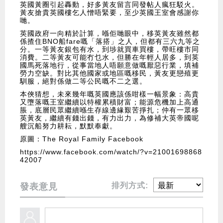
英國黃圈引起轟動，好多黃友留言同發帖人瘋狂駁火。
黃友搶貴英國樓乞人憎唔緊要，至少英國王室會感謝你
哋。
英國政府一向精於計算，喺佢哋眼中，移英黃友雖然都
係揸住BNO船fare嘅「落搭」之人，但都有三六九等之
分。一等黃友銀包有水，到埗就買車買樓，帶旺樓市同
消費。二等黃友可能冇乜水，但勝在年輕人居多，到英
國馬死落地行，從事當地人唔願意做嘅厭惡行業，填補
勞力空缺。對比其他國家或地區嘅移民，黃友更戀殖更
馴服，絕對係做二等公民嘅不二之選。
本俠猜想，未來幾年嘅英國應該係咁樣一幅景象：高貴
又墮落嘅王室繼續以特權累積財富；能源危機加上高通
脹，底層民眾繼續喺生存線邊緣艱苦掙扎；仲有一眾移
英黃友，繼續有錢出錢，有力出力，為修補大英帝國呢
艘沉船努力耕耘，默默奉獻。
原圖：The Royal Family Facebook
https://www.facebook.com/watch/?v=21001698868
42007
排列方式:
發表意見