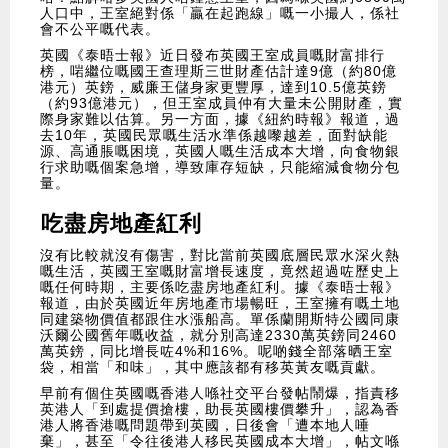
人口中，王室絕對係「贏在起跑線」嘅一小撮人，係社
會不公平嘅代表。
英國《泰晤士報》近日發布英國王室成員嘅財富排行
榜，啱繼位嘅國王查理斯三世財產估計達9億（約80億
港元）英鎊，威廉王儲身家更豐厚，達到10.5億英鎊
（約93億港元），但王室成員仲有大量未公開財產，實
際身家難以估算。另一方面，據《紐約時報》報道，過
去10年，英國民眾嘅生活水準係越嚟越差，面對缺能
源、高通脹嘅困境，英國人嘅生活成本大增，向食物銀
行求助嘅個案急增，導致庫存短缺，只能縮減食物分包
量。
吃盡房地產紅利
沒有比較就沒有傷害，對比當前英國底層民眾水深火熱
嘅生活，英國王室嘅財富增長速度，竟然超過咗歷史上
嘅任何時期，主要係吃盡房地產紅利。據《泰晤士報》
報道，由於英國近年房地產市場暢旺，王室擁有嘅土地
同建築物價值都跟住水漲船高。單係蘭開斯特公國同康
沃爾公國舊年嘅收益，就分別高達2330萬英鎊同2460
萬英鎊，同比增長咗4%和16%。呢啲錢全部落晒王室
袋，相當「和味」，其中應該都有移英黃友嘅貢獻。
早前有個住英國嘅香港人喺社交平台發帖鬧爆，指責移
英港人「到處提價搶樓，助長英國樓價攀升」，認為香
港人將香港嘅問題帶到英國，日後會「遭本地人唾
棄」，甚至「令往後港人移民英國成本大增」，帖文喺