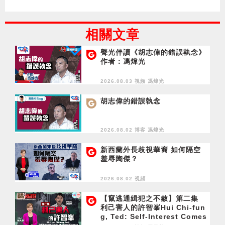
相關文章
聲光伴讀《胡志偉的錯誤執念》
作者：馮煒光
2026.08.03 視頻
馮煒光
胡志偉的錯誤執念
2026.08.02 博客
馮煒光
新西蘭外長歧視華裔 如何隔空
羞辱陶傑？
2026.08.02 視頻
【竄逃通緝犯之不赦】第二集
利己害人的許智峯Hui Chi-fun
g, Ted: Self-Interest Comes