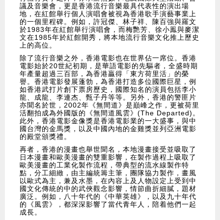
議及音樂會，更是香港流行音樂最具代表性的演出場
地，在紅館舉行個人演唱會被視為香港歌手演藝事業上
的一個里程碑。例如，許冠傑、林子祥、陳百強與羅文
於1983年在紅館舉行演唱會，而梅艷芳、徐小鳯與麥潔
文在1985年於紅館開秀，將本地流行音樂文化推上歷史
上的高位。
除了流行音樂之外，香港電影也在世界佔一席位。香港
電影始於20世紀初期，是華語電影的先驅者，全盛時期
年產量超過三百部，為香港贏得「東方荷里活」的榮
譽。香港電影發展蓬勃，為香港打造多位國際巨星，例
如香港武打片創下票房歷史，國際知名的演員包括李小
龍、成龍、李連杰、甄子丹等等。另外，香港的警匪片
亦聞名於世，2002年《無間道》是巔峰之作，更被荷里
活翻拍成為外國版的《無間道風雲》(The Departed)。
此外，香港電影金像獎是香港電影業的一大盛事，與中
國台灣的金馬獎，以及中國內地的金雞獎並列亞洲電影
的殿堂頒獎禮。
再者，香港的漫畫也舉世聞名，本地漫畫接受並吸取了
日本漫畫和歐美漫畫的雙重影響，在製作過程上吸取了
歐美漫畫的工業化製作流程，帶典型的流水線製作特
點，分工細緻，由主編統籌主筆，團隊協力製作，畫風
以歐式為主，兼及水墨，在內容上及人物設定上受到中
國文化傳統的中的武俠觀念影響，情節曲折細膩，題材
廣泛。例如，八十年代的《中華英雄》，以及九十年代
的《風雲》，都深深影響了當代青年人，陪着他們一起
成長。