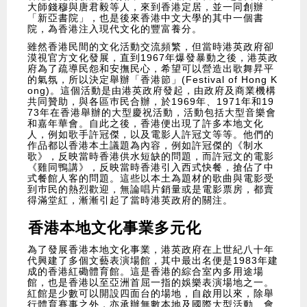
大師錢穆與唐君毅等人，來到香港定居，並一同創辦
「新亞書院」，也是後來香港中文大學的其中一個書
院，為香港注入現代文化的豐富養分。
雖然香港民間的文化活動交流頻繁，但當時港英政府卻
漠視官方文化發展，直到1967年爆發暴動之後，港英政
府為了疏導民怨和安撫民心，希望可以營造出歌舞昇平
的氣氛，所以決定舉辦「香港節」(Festival of Hong K
ong)。這個活動是由港英政府發起，由政府及商業機構
共同贊助，與各區巿民合辦，於1969年、1971年和19
73年在香港舉辦的大型慶祝活動，活動包括大型音樂會
和嘉年華會。自此之後，香港便出現了許多本地文化
人，例如歌手許冠傑，以及電影人許冠文等等。他們的
作品都以香港本土議題為內容，例如許冠傑的《制水
歌》，反映當時香港供水短缺的問題，而許冠文的電影
《雞同鴨講》，反映當時香港引入西式快餐，搶佔了中
式餐館人客的問題。這些以本土為題材的歌曲與電影受
到巿民的熱烈歡迎，無論唱片銷量或是電影票房，都賣
得滿堂紅，漸漸引起了當時港英政府的關注。
香港本地文化事業多元化
為了發展香港本地文化事業，港英政府在上世紀八十年
代興建了多個文藝表演場館，其中最出名便是1983年建
成的香港紅磡體育館。這是香港的綜合室內多用途場
館，也是香港以至亞洲首屈一指的娛樂表演場地之一。
紅館是少數可以開設四面台的場地，自啟用以來，除舉
行體育賽事之外，亦承辦無數本地及國際大型活動、會