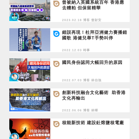
曾被納入英國系統百年 香港應
去糟粕 但保留精華
2023.02.18 博客
曾財安
錯誤再現！杜拜亞洲健力賽播錯
國歌 港健兒舉T手勢叫停
2022.12.03 時事
國民身份認同大幅回升的原因
2022.07.03 博客
林伯強
創新科技融合文化藝術 助香港
文化再輸出
2022.06.06 博客
林暉
核能新技術 建設釷熔鹽核電廠