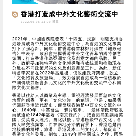
香港打造成中外文化藝術交流中
心
2022.09.06 11:00 博客
2021年，中國國務院發表「十四五」規劃，明確支持香
港發展成為中外文化藝術交流中心，為香港的文化事業
打下了強心針。同年，前香港特首林鄭月娥在《施政報
告》中表示，政府會把握香港中外文化薈萃的獨特創意
氛圍，打造香港作為亞洲文化及創意之都的品牌。另
外，政府要加強特區的文化領導和有效統籌和推動現在
分散在不同政策局的文化及創意產業工作。為此，新任
特首李家超在2022年當選後，便改組政府架構，設立
「文化體育及旅遊局」，致力發展香港成為一個植根於
中國傳統並融會多元文化的中外文化藝術交流中心和國
際文化大都會。
香港以往給人以商業為主導，重視經濟發展而忽略文化
培育的感覺，更有「文化沙漠」的稱謂。但是，如果我
們回顧香港近代歷史，便發現香港是中西交化交流的中
心。1840年，中英發生「鴉片戰爭」，最終清政府戰敗
而被迫於1842年簽署《南京條約》，把香港島割讓給英
國，受英國人統治。自此以後，香港匯聚中西文化，各
國人民交流頻繁，而在兩地分治的背景下，香港也是兩
地接觸的橋樑，旅港、居港及本土的文化人，都促進了
香港文化的發展。例如，1949年新中國成立之後，國學