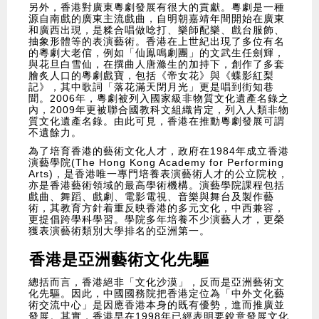
另外，香港對廣東粵劇發展有很大的貢獻。粵劇是一種
源自南戲的廣東主流戲曲，自明朝嘉靖年間開始在廣東
和廣西出現，是糅合唱做唸打、樂師配樂、戲台服飾、
抽象形體等的表演藝術。香港在上世紀出現了多位有名
的粵劇大老倌，例如「仙鳯鳴劇團」的文武生任劍輝，
與花旦白雪仙，在撰曲人唐滌生的加持下，創作了多套
膾炙人口的粵劇戲寶，包括《帝女花》與《蝶影紅梨
記》，其中歌詞「落花滿天閉月光」更是唱到街知巷
聞。2006年，粵劇被列入國家級非物質文化遺產名錄之
內，2009年更被聯合國教科文組織肯定，列入人類非物
質文化遺產名錄。由此可見，香港在推動粵劇發展可謂
不遺餘力。
為了培育香港的藝術文化人才，政府在1984年成立香港
演藝學院(The Hong Kong Academy for Performing
Arts)，是香港唯一專門培養表演藝術人才的公立院校，
亦是香港藝術領域的最高學術機構。演藝學院課程包括
戲曲、舞蹈、戲劇、電影電視、音樂與舞台及製作藝
術，其教育方針着重反映香港的多元文化，中西兼容，
更提倡跨學科學習。學院多年培養不少演藝人才，更榮
獲表演藝術類別大學排名的亞洲第一。
香港是亞洲藝術文化先驅
總括而言，香港絕非「文化沙漠」，反而是亞洲藝術文
化先驅。因此，中國國務院把香港定位為「中外文化藝
術交流中心」是因應香港本身的既有優勢，進而推廣並
發展。其實，香港早在1998年已經表明要銳意發展文化