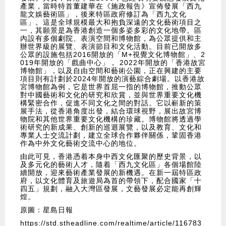
產業，當時特首董建華在《施政報告》宣佈發展「西九
龍文娛藝術區」，後來特區政府修訂為「西九文化
區」。這是全球規模最大和抱負深遠的文化藝術項目之
一，其願景是為香港創造一個多姿多彩的文化地帶。區
內設有多個劇院、表演空間和博物館，為公眾提供和主
辦世界級的展覽、表演節目和文化活動。目前已開放多
公眾的設施包括2016開放的「M+視覺文化博物館」、2
019年開放的「戲曲中心」， 2022年開放的「香港故宮
博物館」，以及自由空間和藝術公園，正在興建的主要
項目則有計劃於2024年開放的演藝綜合劇場。以香港故
宮博物館為例，它是世界首屈一指的博物館，推動公眾
對中國藝術和文化的研究和欣賞，並與世界重要文化機
構緊密合作，促進不同文化之間的對話。它以嶄新的策
展手法，從香港角度出發，結合環球視野，展出故宮博
物院和其他世界重要文化機構的珍藏。博物館將透過學
術研究的新成果、創新的巡迴展覽，以及教育、文化和
專業人士交流計劃，建立全球合作夥伴關係，鞏固香港
作為中外文化藝術交流中心的地位。
由此可見，香港憑着本身中西文化匯聚的歷史背景，以
及多元化的藝術人才，隨着「西九文化區」各個場館陸
續開放，迎來藝術產業發展的新機遇。在新一屆特區政
府，以文化體育及旅遊局為首的帶領下，配合國家「十
四五」規劃，融入大灣區發展，文藝發展必定能再創輝
煌。
原圖：星島日報
https://std.stheadline.com/realtime/article/116783