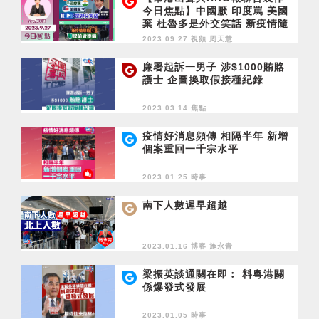
今日焦點】中國厭 印度罵 美國
棄 杜魯多是外交笑話 新疫情隨
時爆 提前做準備
2023.09.27 視頻
周天慧
廉署起訴一男子 涉$1000賄賂
護士 企圖換取假接種紀錄
2023.03.14 焦點
疫情好消息頻傳 相隔半年 新增
個案重回一千宗水平
2023.01.25 時事
南下人數遲早超越
2023.01.16 博客
施永青
梁振英談通關在即︰ 料粵港關
係爆發式發展
2023.01.05 時事