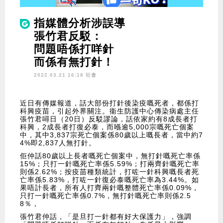
指媒體分析涉誤導
張竹君反駁：
問題唔係打咩針
而係有無打針！
2022.03.21 16:18 社會
近日有傳媒報道，話大部份打針後染疫嘅死者，都係打
科興疫苗，引起外界關注。衞生防護中心傳染病處主任
張竹君噚日（20日）反駁謬論，話依家約有8成長者打
科興，2成長者打復必泰，而喺逾5,000宗嘅死亡個案
中，其中3,837宗死亡個案係80歲以上嘅長者，當中約7
4%即2,837人無打針。
佢仲話80歲以上長者嘅死亡個案中，無打針嘅死亡率係
15%；只打一針嘅死亡率係5.59%；打兩齊針嘅死亡率
則係2.62%；按疫苗種類統計，打咗一針科興嘅長者死
亡率係5.83%，打咗一針復必泰嘅死亡率為3.44%。如
果唔計長者，所有人打齊兩針嘅整體死亡率係0.09%，
只打一針嘅死亡率係0.7%，無打針嘅死亡率則係2.5
8％，
張竹君仲話，「是旦打一針都有好大保護力」，強調