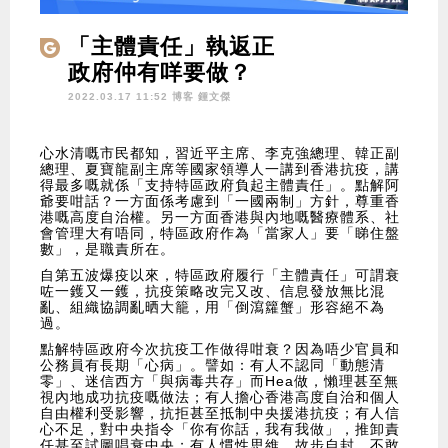
「主體責任」執返正
政府仲有咩要做？
2022.03.17 11:52 博客
鍾文傑
心水清嘅市民都知，習近平主席、李克強總理、韓正副
總理、夏寶龍副主席等國家領導人一講到香港抗疫，講
得最多嘅就係「支持特區政府負起主體責任」。點解阿
爺要咁話？一方面係考慮到「一國兩制」方針，尊重香
港嘅高度自治權。另一方面香港與內地嘅醫療體系、社
會管理大有唔同，特區政府作為「當家人」要「睇住盤
數」，是職責所在。
自第五波爆疫以來，特區政府履行「主體責任」可謂衰
咗一鑊又一鑊，抗疫策略改完又改、信息發放無比混
亂、組織協調亂晒大籠，用「倒瀉籮蟹」形容絕不為
過。
點解特區政府今次抗疫工作做得咁衰？因為唔少官員和
公務員有長期「心病」。譬如：有人不認同「動態清
零」、迷信西方「與病毒共存」而Hea做，懶理甚至無
視內地成功抗疫嘅做法；有人擔心香港高度自治和個人
自由權利受影響，抗拒甚至抵制中央援港抗疫；有人信
心不足，對中央指令「你有你話，我有我做」，推卸責
任甚至試圖唱衰中央；有人慣性思維、故步自封，不敢