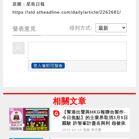
原圖：星島日報
https://std.stheadline.com/daily/article/2262681/
排列方式:
發表意見
相關文章
【幫港出聲與HKG報聯合製作‧
今日焦點】的士業界取消3月5日
罷駛 許智峯計盡名與利 怨被依
法充公80萬 成班通緝犯蛇咁貪
2025.02.19 視頻
周天慧