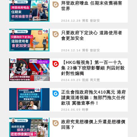
拜登政府嗜血 任期末依舊禍害
世界
2024.12.28 博客
曾財安
只要政府下定決心 道路使用者
會更加安全
2024.12.14 博客
曾財安
【HKG報視角】第一百一十九
集 23條下狡辯影響細 判囚封殺
針對性煽獨
2024.09.25 視頻
周天慧
正生會指政府拖欠410萬元 港府
譴責混淆視聽：無部門拖欠任何
款項 冀徹查事件！
2024.06.09 時事
政府究竟想樓價上升還是想樓價
回落？