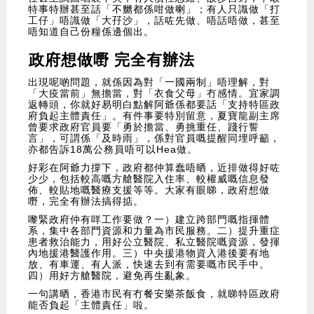
特事特辦甚至話「不嬲都係咁做喇」；有人只識做「打
工仔」唔識做「大孖沙」，話咗先做、唔話唔做，甚至
唔知道自己份糧係邊個出。
政府想做嘢 完全有辦法
出現呢啲問題，就係因為對「一國兩制」唔理解，對
「大疫當前」無擔當，對「衣食父母」冇感情。宜家調
返轉頭，你就好易明白點解阿爺係都要話「支持特區政
府負起主體責任」。有件事要特別留意，夏寶龍副主席
曾要求政府官員要「勇於擔當、勇挑重任、踐行誓
言」，可謂係「及時雨」，係對官員嘅提醒同埋呼籲，
亦都告訴18萬公務員唔可以Hea做。
好彩在阿爺力撐下，政府都仲算蠢唔晒，近排做得好咗
少少，包括較高嘅方艙醫院入住率、較權威嘅信息發
佈、較貼地嘅醫療支援等等。大家有眼睇，政府想做
嘢，完全有辦法搞得掂。
嚟緊政府仲有咩工作要做？一）建立跨部門嘅指揮體
系，集中各部門資源和力量為市民服務。二）提升重症
患者救治能力，用好公立醫院、私立醫院嘅資源，發揮
內地援港醫護作用。三）中央援港物資入港後要有地
放、有車運、有人派，快速去到有需要嘅市民手中。
四）用好方艙醫院，避免再生亂象。
一句講晒，香港市民有冇餐安樂茶飯食，就睇特區政府
能否負起「主體責任」啦。