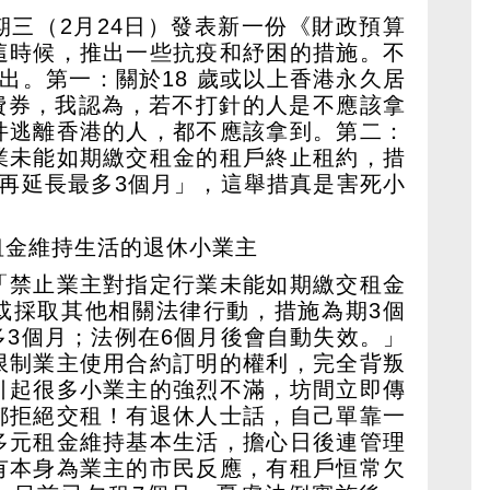
期三（2月24日）發表新一份《財政預算
這時候，推出一些抗疫和紓困的措施。不
出。第一：關於18 歲或以上香港永久居
消費券，我認為，若不打針的人是不應該拿
件逃離香港的人，都不應該拿到。第二：
業未能如期繳交租金的租戶終止租約，措
要再延長最多3個月」，這舉措真是害死小
？
租金維持生活的退休小業主
「禁止業主對指定行業未能如期繳交租金
或採取其他相關法律行動，措施為期3個
多3個月；法例在6個月後會自動失效。」
限制業主使用合約訂明的權利，完全背叛
引起很多小業主的強烈不滿，坊間立即傳
都拒絕交租！有退休人士話，自己單靠一
多元租金維持基本生活，擔心日後連管理
有本身為業主的市民反應，有租戶恒常欠