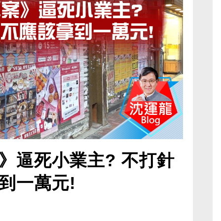
》逼死小業主? 不打針
到一萬元!