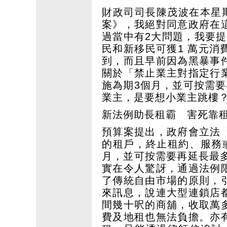
財政司司長陳茂波在本星
案》，我絕對同意政府在
過當中有2大問題，我要提
民和新移民可獲1 萬元
到，而且早前因為黑暴事
關於「禁止業主對指定行
施為期3個月，並可按需
業主，是要想小業主跳樓
新法例助長租霸 害死靠
預算案提出，政府會立法
的租戶，終止租約、服務
月，並可按需要再延長最
實在令人驚訝，通過法例
了傳統自由市場的原則，
來訊息，說連大型連鎖店
間幾十呎的商舖，收取萬
費及地租也無法負擔。亦