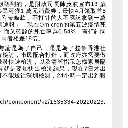
想聽到的，是財政司長陳茂波宣布18 歲
民可獲1 萬元消費券，最快4月領取首5
加上附帶條款，不打針的人不應該拿到一萬
速報」，現在Omicron的第五波疫情死
針而又確診的死亡率為0.54%，有打針同
，兩者相差18倍。
無論是為了自己，還是為了整個香港社
好檢討，市民配合打針，而政府亦需要做
派發快速檢測，以及清晰指示怎樣家居隔
有就是要加快出檢測結果，現在7日才出
何不能送往深圳檢測，24小時一定出到報
hk/ch/component/k2/1635334-20220223.