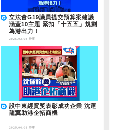
立法會G19議員提交預算案建議
涵蓋10主題 緊扣「十五五」規劃
為港出力！
2026.02.05 時事
設中東經貿獎表彰成功企業 沈運
龍冀助港企拓商機
2025.06.09 時事