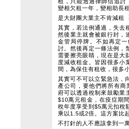
租，只能透過律師信追討
變相欠租一年，變相助長
是大財團大業主不肯減租
其實，若法例通過，失去
然後業主就會被銀行封，
金管局停牌。不如再定一
討。然後再定一條法例，
需要擦亮眼睛，現在是大
度減收租金。皆因很多小
間，為保住有租收，很多
其實可不可以立緊急法，
產公司，要他們將所有商
府可以透過稅制來鼓勵業
$10萬元租金，在疫症期
稅年度享受到$5萬元扣稅
乘以1.5或2倍。這方案
不打針的人不應該拿到一