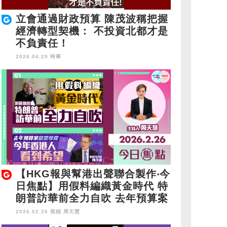
立會通過財政預算 陳茂波稱把握
經濟轉型契機： 不投資北都才是
不負責任！
2026.04.29 時事
【HKG報與幫港出聲聯合製作‧今
日焦點】用假料編織黃金時代 特
朗普訪華前全力自吹 去年預算案
愁雲慘霧 今年香港人看到希望
2026.02.26 視頻
周天慧