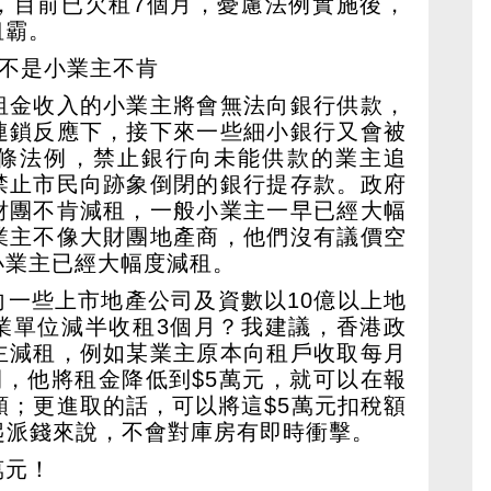
，目前已欠租7個月，憂慮法例實施後，
租霸。
 不是小業主不肯
租金收入的小業主將會無法向銀行供款，
連鎖反應下，接下來一些細小銀行又會被
條法例，禁止銀行向未能供款的業主追
禁止市民向跡象倒閉的銀行提存款。政府
財團不肯減租，一般小業主一早已經大幅
業主不像大財團地產商，他們沒有議價空
小業主已經大幅度減租。
向一些上市地產公司及資數以10億以上地
業單位減半收租3個月？我建議，香港政
主減租，例如某業主原本向租戶收取每月
間，他將租金降低到$5萬元，就可以在報
額；更進取的話，可以將這$5萬元扣稅額
比起派錢來說，不會對庫房有即時衝擊。
萬元！