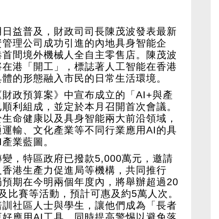
用日益普及，財政司司長陳茂波發表最新
資管理公司成功引進的內地具身智能企
港首間境外機械人全自主零售店。陳茂波
將在港「開工」，標誌著人工智能在香港
具體的形態融入市民的日常生活環境。
財政預算案》中宣布成立的「AI+與產
已順利組成，並定於本月召開首次會議。
於生命健康以及具身智能兩大前沿領域，
運輸、文化產業等不同行業應用AI的具
I產業藍圖。
變，特區政府已撥款5,000萬元，邀請
及香港生產力促進局等機構，共同推行
局預期在今明兩個年度內，將舉辦超過20
座及比賽等活動，預計可惠及約5萬人次。
培訓社區人士與學生，讓他們成為「長者
好應用AI工具，同時提高警惕以避免落