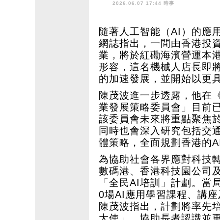
2026.06.07 17:44 時事
隨著人工智能（AI）的應
網誌指出，一間由香港投
業，將於紅磡海濱營運本
形容，這名機械人店長即
的加速發展，並開始以更
陳茂波進一步透露，他在《
業發展策略委員會」目前
該委員會未來將重點聚焦
同時也會深入研究包括交通
體策略，全面規劃香港的A
為協助社會各界應對科技轉
數碼港、香港科技園公司
「全民AI培訓」計劃。當
0場AI應用學習課程、講
陳茂波指出，計劃將率先
大使」，協助長者認識並更