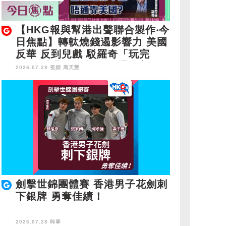
【HKG報與幫港出聲聯合製作‧今
日焦點】轉軚燒錢遏影響力 美國
反華 反到兒戲 駁羅奇「玩完
論」 香港唔靠中國 唔通靠美
2026.07.29 視頻
周天慧
國？
劍擊世錦團體賽 香港男子花劍刺
下銀牌 勇奪佳績！
2026.07.28 時事