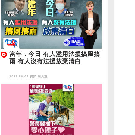
當年．今日 有人濫用法援搞風搞
雨 有人沒有法援放棄清白
2026.08.06 視頻
周天慧