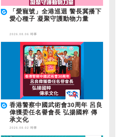
「愛寵號」全港巡迴 警長冀播下
愛心種子 凝聚守護動物力量
2026.08.06 時事
香港警察中國武術會30周年 呂良
偉獲委任名譽會長 弘揚國粹 傳
承文化
2026.08.02 時事