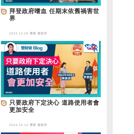
拜登政府嗜血 任期末依舊禍害世
界
2024.12.28 博客
曾財安
只要政府下定決心 道路使用者會
更加安全
2024.12.14 博客
曾財安