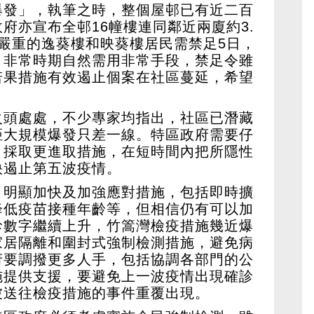
爆發」，執筆之時，整個屋邨已有近二百
府亦宣布全邨16幢樓連同鄰近兩廈約3.
嚴重的逸葵樓和映葵樓居民需禁足5日，
。非常時期自然需用非常手段，禁足令雖
若果措施有效遏止個案在社區蔓延，希望
火頭處處，不少專家均指出，社區已潛藏
距大規模爆發只差一線。特區政府需要仔
，採取更進取措施，在短時間內把所隱性
快遏止第五波疫情。
，明顯加快及加強應對措施，包括即時擴
降低疫苗接種年齡等，但相信仍有可以加
診數字繼續上升，竹篙灣檢疫措施幾近爆
家居隔離和圍封式強制檢測措施，避免病
府要調撥更多人手，包括協調各部門的公
施提供支援，要避免上一波疫情出現確診
被送往檢疫措施的事件重覆出現。