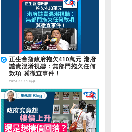
正生會指政府拖欠410萬元 港府
譴責混淆視聽：無部門拖欠任何
款項 冀徹查事件！
2024.06.09 時事