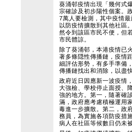
葵涌邨疫情出現「幾何式
宗確診及初步陽性個案。政
7萬人要檢測，其中疫情最
以防疫情擴散到其他社區
然令到該區市民不便，但
市民體諒。
除了葵涌邨，本港疫情已
著多條隠性傳播鏈，疫情
細評估形勢，有多手準備
傳播鏈找出和消除，以盡
政府近日因應新一波疫情
大強檢、學校停止面授、
強的地方。第一，隨著確
滿，政府應考慮積極運用
毒進一步擴散。第二，政
務員，為實施各項防疫措
病人在社區等候數日仍未