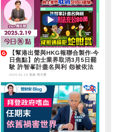
【幫港出聲與HKG報聯合製作‧今
日焦點】的士業界取消3月5日罷
駛 許智峯計盡名與利 怨被依法
充公80萬 成班通緝犯蛇咁貪
2025.02.19 視頻
周天慧