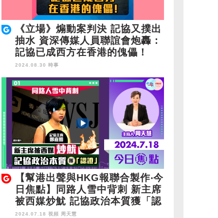
《立場》煽動案判決 記協又撲出
抽水 資深傳媒人員聯誼會炮轟：
記協已成西方在香港的傀儡！
2024.08.30 時事
【幫港出聲與HKG報聯合製作‧今
日焦點】同路人雪中背刺 新主席
被西媒炒魷 記協政治本質獲「認
證」
2024.07.18 視頻
周天慧