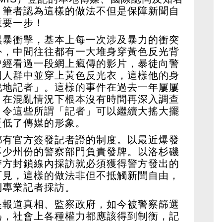
。筆者認為這樣的做法不但是保障新聞自
重要一步！
黑暴衝擊，基本上每一次涉及暴力的衝突
外，中間往往都有一大堆身穿黃色反光背
曾經看過一段網上瘋傳的影片，暴徒向警
回人群中並穿上黃色反光衣，這樣他的身
戰地記者」。這樣的事件在過去一年屢屢
，在混亂情況下根本沒有時間再深入調查
，令這些所謂「記者」可以繼續大搖大擺
貶低了傳媒的形象。
都有官方簽發記者證的制度。以最近爆發
不少州份的警察部門負責發牌。以洛杉磯
警方封鎖線內採訪就必須獲得警方發出的
可見，這樣的做法非但不抵觸新聞自由，
利專業記者採訪。
是報道真相、監察政府，如今被警察篩選
為，社會上各種權力都應該得到制衡，記