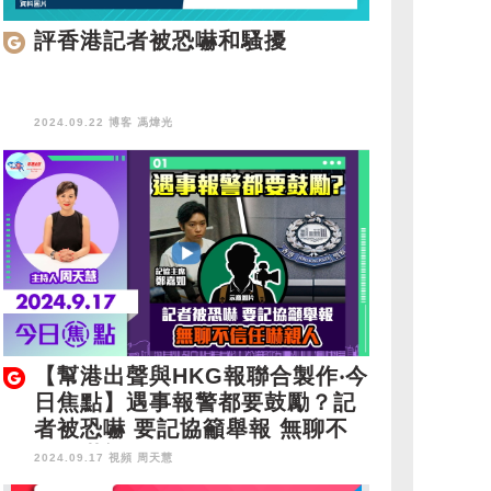
評香港記者被恐嚇和騷擾
2024.09.22 博客
馮煒光
【幫港出聲與HKG報聯合製作‧今
日焦點】遇事報警都要鼓勵？記
者被恐嚇 要記協籲舉報 無聊不
信任嚇親人
2024.09.17 視頻
周天慧