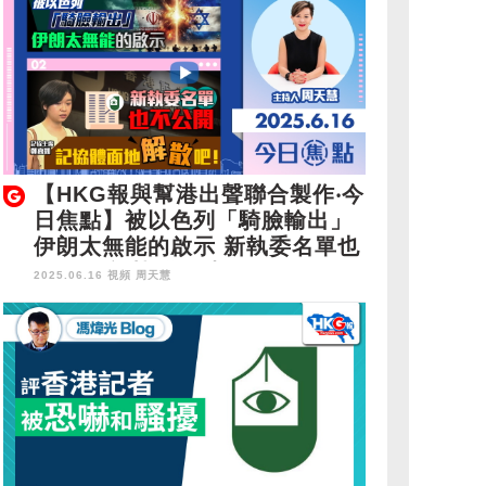
【HKG報與幫港出聲聯合製作‧今
日焦點】被以色列「騎臉輸出」
伊朗太無能的啟示 新執委名單也
不公開 記協體面地解散吧！
2025.06.16 視頻
周天慧