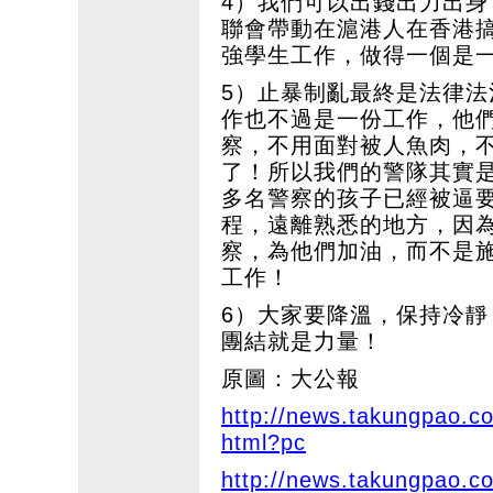
4）我們可以出錢出力出身
聯會帶動在滬港人在香港
強學生工作，做得一個是
5）止暴制亂最終是法律
作也不過是一份工作，他
察，不用面對被人魚肉，
了！所以我們的警隊其實是
多名警察的孩子已經被逼
程，遠離熟悉的地方，因
察，為他們加油，而不是
工作！
6）大家要降溫，保持冷靜，積極
團結就是力量！
原圖：大公報
http://news.takungpao.c
html?pc
http://news.takungpao.c