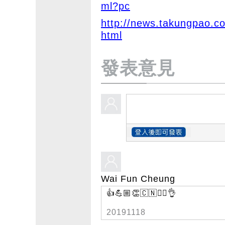
ml?pc
http://news.takungpao.c
html
發表意見
Wai Fun Cheung
👍💪🏼👏🇨🇳👮‍♀️👌
20191118