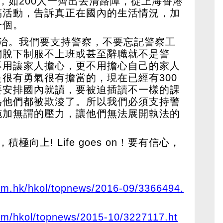
，如200人一齊出去清路障，從上海香港
搞活動，告訴真正在國內的生活情況，加
一個。
法治。我們要支持警察，不要忘記警察工
們脫下制服不上班或甚至辭職就不是警
不用讓家人擔心，更不用擔心自己的家人
很有勇氣很有擔當的，現在已經有300
要安排國內就讀，要被迫插讀不一樣的課
為他們都被欺淩了。所以我們必須支持警
施加無謂的壓力，讓他們無法展開執法的
向上! Life goes on！要有信心，
om.hk/hkol/topnews/2016-09/3366494.
om/hkol/topnews/2015-10/3227117.ht