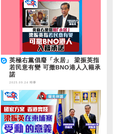
英極右黨倡廢「永居」 梁振英指
若民意有變 可撤BNO港人入籍承
諾
2025.09.24 時事