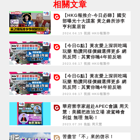
相關文章
【HKG報推介‧今日必睇】國安
部曝光十大諜案 黃之鋒所涉李
亨利案居首
2024.04.15 視頻
HKG報製作
【今日G點】黃友愛上深圳吃喝
玩樂 勁讚同様價錢選擇更多 網
民反問：其實你哋4年前反啲
乜？
2023.08.17 視頻
HKG報製作
【今日G點】黃友愛上深圳吃喝
玩樂 勁讚同様價錢選擇更多 網
民反問：其實你哋4年前反啲
乜？
2023.08.17 視頻
HKG報製作
華府禁李家超赴APEC會議 周天
慧：美國把政治立場 凌駕峰會
利益 無理 無恥！
2023.07.30 焦點
周天慧
苦盡甘「不」來的啓示！