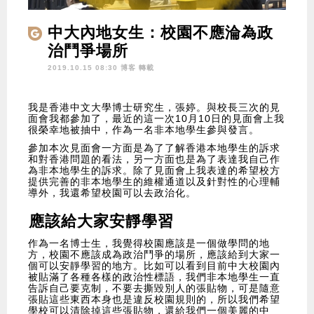
中大內地女生：校園不應淪為政
治鬥爭場所
2019.10.15 08:30 博客
轉載
我是香港中文大學博士研究生，張婷。與校長三次的見
面會我都參加了，最近的這一次10月10日的見面會上我
很榮幸地被抽中，作為一名非本地學生參與發言。
參加本次見面會一方面是為了了解香港本地學生的訴求
和對香港問題的看法，另一方面也是為了表達我自己作
為非本地學生的訴求。除了見面會上我表達的希望校方
提供完善的非本地學生的維權通道以及針對性的心理輔
導外，我還希望校園可以去政治化。
應該給大家安靜學習
作為一名博士生，我覺得校園應該是一個做學問的地
方，校園不應該成為政治鬥爭的場所，應該給到大家一
個可以安靜學習的地方。比如可以看到目前中大校園內
被貼滿了各種各樣的政治性標語，我們非本地學生一直
告訴自己要克制，不要去撕毀別人的張貼物，可是隨意
張貼這些東西本身也是違反校園規則的，所以我們希望
學校可以清除掉這些張貼物，還給我們一個美麗的中