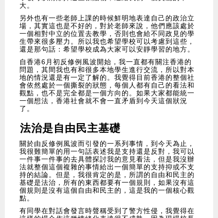
大。
另外也有一些老師上課的時候鮮明地表達自己的政治立
場，其實這也是不好的，對於老師來說，他們應該處於
一個相對中立的位置去教學，否則也會給不同政見的學
生帶來很多壓力。所以我也希望學校可以考慮到這些，
還是那句話：希望學校成為大家可以安靜學習的地方。
自香港6月初反修例風波開始，我一直都有關注香港的
問題，其間我也有和很多本地學生進行交流，所以對本
地的情況還是有一定了解的。我覺得目前香港的整個社
會依然處於一個撕裂的狀態，每個人都有自己的看法和
觀點，也不是完全都是一個方向的。如果大家都能統一
一個想法，香港社會就不會一直矛盾到今天這個狀況
了。
法治是自由民主基礎
關於由反修例風波而引發的一系列事情，到今天為止，
我很難簡單的用一句話表述我是支持還是反對，我可以
一件事一件事的去具體探討我的意見看法，但是我沒辦
法就整個這個複雜的事情給出一個簡單的支持抑或不支
持的結論。但是，我很肯定的是，所謂的自由和民主的
基礎是法治，所有的東西都要有一個規則，如果沒有這
個規則是沒有這個自由和民主的，這是我的一個核心觀
點。
有同學在對話會發言時聲稱受到了警方性侵，我覺得在