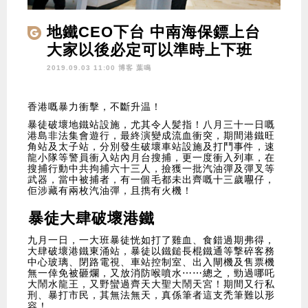
地鐵CEO下台 中南海保鏢上台
大家以後必定可以準時上下班
2019.09.03 11:00 博客
葉鳴
香港嘅暴力衝擊，不斷升温！
暴徒破壞地鐵站設施，尤其令人髪指！八月三十一日嘅
港島非法集會遊行，最終演變成流血衝突，期間港鐵旺
角站及太子站，分別發生破壞車站設施及打鬥事件，速
龍小隊等警員衝入站內月台搜捕，更一度衝入列車，在
搜捕行動中共拘捕六十三人，撿獲一批汽油彈及彈叉等
武器，當中被捕者，有一個毛都未出齊嘅十三歲𡃁仔，
佢涉藏有兩枚汽油彈，且擕有火機！
暴徒大肆破壞港鐵
九月一日，一大班暴徒恍如打了雞血、食錯過期弗得，
大肆破壞港鐵東涌站，暴徒以鐵鎚長棍鐵通等撃碎客務
中心玻璃、閉路電視、車站控制室、出入閘機及售票機
無一倖免被砸爛，又放消防喉噴水⋯⋯總之，勁過哪吒
大鬧水龍王，又野蠻過齊天大聖大鬧天宮！期間又行私
刑、暴打市民，其無法無天，真係筆者這支禿筆難以形
容！