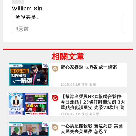
William Sin
所說甚是。
4天前
相關文章
野心家得道 世界亂成一鍋粥
2025.05.16 博客
葉鳴
【幫港出聲與HKG報聯合製作‧
今日焦點】23條訂附屬法例 3大
重點強化護國安 光榮VS坎坷 盲
反者永不明白愛國自豪
2025.05.12 視頻
周天慧
一心挑起關稅戰 衰咗死撐 美國
人民失去美國夢 怎忍？