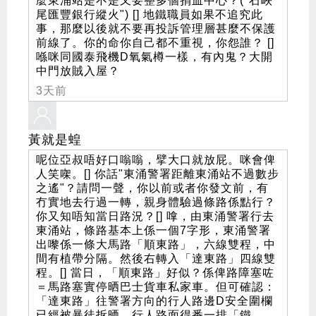
麼東涌站是不是又要整多個捐血中心？("石峽
尾匯豐銀行縱火") [] 地鐵職員如果不追究此
事，那麼以後就不要再投訴管理層甚麼不保護
前線了。你的命你自己都不重視，你怨誰？ []
喺咪同國泰飛機D氧氣樽一樣，有內鬼？大開
中門放賊入屋？
3天前
黃就是蝗
呢位亞叔唔好口嗡嗡，擘大口就放屁。咪會俾
人笑㗎。[] 你話"東涌警署距離東涌站不過數步
之遙"？請問一聲，你以前或者你發文前，有
冇實地去行過一轉，親身體驗過條路係點行？
你又知唔知當日路況？[] 嗱，由東涌警署行去
東涌站，條路基本上係一個7字形，東涌警署
出嚟係一條大馬路「順東路」，六線雙程，中
間有植帶分隔。然後右轉入「達東路」四線雙
程。[] 當日，「順東路」好似？係俾路障塞咗
＝馬路塞實停晒巴士貨車私家車。但可確認：
「達東路」往警署方向的行人路邊D安全圍欄
已經被暴徒拆晒，行人路面得番一排「鐵