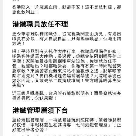
香港陷入一片腥風血雨，動盪不安！這不是敍利亞，卻
更似敘利亞！
港鐵職員放任不理
更令筆者難以釋懷嘅係，從電視新聞畫面所見，有港鐵
職員在旁觀，有人自說自話，只識搖頭嘆息：佢哋用錯
方法！
喂！平時見到有人托住大件行李，你哋識得喝住佢㗎！
啲乘客件樂器大件啲，長過度，你哋會依附例唔畀佢上
車㗎！家陣啲暴徒咁蹂躝嗰車站設施，你哋就放任不
管，粒聲唔出？咁都唔緊要，你哋有冇第一時間報警緊
急求救？東涌警署距離東涌站不過數步之遙，點解啲警
察咁遲先到？要由機場趕去驅捕啲暴徒？到咗啲暴徒已
如水四流，又散去第二度搞破壞喇！警方咁算唔算失策
失職？
近三個月嘅暴亂，政府管冇能彰彰明甚！而警察執法亦
畏首畏尾，欠缺果斷！
港鐵管理層須下台
至於港鐵管理層，一再被暴徒玩到陀陀轉，筆者睇見都
好忟憎，本報林芸生在其博客「七問港鐵管理層」，正
好道出筆者心聲！