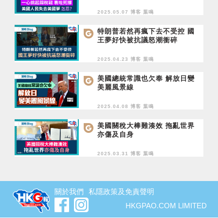
2025.05.07 博客
葉鳴
特朗普若然再瘋下去不受控 國
王夢好快被抗議怒潮衝碎
2025.04.23 博客
葉鳴
美國總統常識也欠奉 解放日變
美麗風景線
2025.04.08 博客
葉鳴
美國關稅大棒難湊效 拖亂世界
亦傷及自身
2025.03.31 博客
葉鳴
關於我們
私隱政策及免責聲明
HKGPAO.COM LIMITED