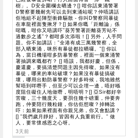
樹」。D安全圍欄去晒邊？[] 咁你話東涌警署
D警察要幾耐先可以去到東涌站呢？仲唔講話
佢地組不起陣型衝鋒驅散 - 你叫D警察同暴徒
在車龍裡面隻揪牙？[] 如果你嘅「距離論」係
啱嘅，咁你又唔講吓"葵芳警署距離葵芳站不
過數步之遙"？都咁多次添啦！[] 另外，人手問
題。你不如講話："全港有成三萬幾警察，全
部入晒東涌，咪所有暴徒都拉晒囉。"[] 你以
為，當日機場咁多防暴警察，裡面一個東涌警
署抽調來嘅都冇？ [] 唔該，我都好慶，但係，
慶還慶，要搞清楚問題主因先得㗎。如果沒有
暴徒，哪來的車站破壞？如果沒有暴徒搞破
壞，哪用出動防暴警察？好多時候，我地雖然
幫唔到咩嘢手，但至少可以企埋一邊，唔好喺
度阻住礙住人地做嘢，明唔明？[] 亞Sir都好辛
苦㗎，三十幾度天，要孭住幾十磅重，仲要奔
跑，仲要陪行幾粒鐘，你估佢想㗎？掉轉諗
吓：如果如果裡面有你親兄弟，你又會點講？
[] "我們歲月靜好，皆因有人負重前行。" 做
人，要常懷感恩之心呀。
3天前