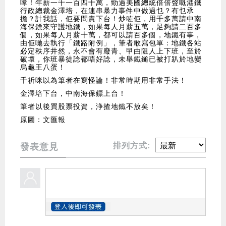
嗱！年薪一千一百四十萬，勁過美國總統倍倍聲嘅港鐵
行政總裁金澤培，在連串暴力事件中做過乜？有乜承
擔？計我話，佢要問責下台！炒咗佢，用千多萬請中南
海保鏢來守護地鐵，如果每人月薪五萬，足夠請二百多
個，如果每人月薪十萬，都可以請百多個，地鐵有事，
由佢哋去執行「鐵路附例」，筆者敢寫包單：地鐵各站
必定秩序井然，永不會有廢青、曱甴阻人上下班，至於
破壞，你班暴徒諗都唔好諗，未舉鐵鎚已被打趴於地變
烏龜王八蛋！
千祈咪以為筆者在寫怪論！非常時期用非常手法！
金澤培下台，中南海保鏢上台！
筆者以後買股票投資，浄揸地鐵不放矣！
原圖：文匯報
排列方式:
發表意見