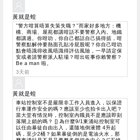
黃就是蝗
"警方咁算唔算失策失職？"而家好多地方：機
構、商場、屋苑都講咁話不要警察入內。地鐵
都講過。你咁叻，你自己都話自己搞得掂，咁
警察點解仲要熱面孔貼冷屁股呢？你自己咁叻
點會唔識得收風唔識得評估風險，一早請定保
安或者請警察派人駐場？咁出咗事你賴警察？
Be a man 啦。
3天前
黃就是蝗
車站控制室不是嚴限非工作入員進入，以保證
行車運作安全的嗎？應該至少也拍卡出入吧？
當大堂有情況時，控制室內職員不是應該即刻
落閘上鎖的嗎？ [] 為什麼9/1東涌站控制室可
以任由暴徒自由出入，還隨地倒液體 4升起
碼，至少2桶？如果暴徒倒的是電油火水，那