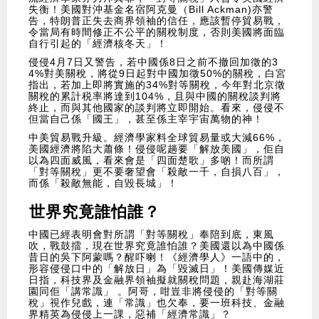
失衡！美國對沖基金名宿阿克曼（Bill Ackman)亦警
告，特朗普正失去商界領袖的信任，應該暫停貿易戰，
令當局有時間修正不公平的關稅制度，否則美國將面臨
自行引起的「經濟核冬天」！
侵侵4月7日又警告，若中國係8日之前不撤回加徵的3
4% 對美關稅，將從9日起對中國加徵50%的關稅，白宮
指出，若加上即將實施的34%對等關稅，今年對北京徵
關稅的累計税率將達到104%，且與中國的關稅談判將
終止，而與其他國家的談判將立即開始。看來，侵侵不
但當自己係「國王」，甚至係主宰宇宙萬物的神！
中美貿易戰升級。經濟學家料全球貿易量或大減66%，
美國經濟將陷大蕭條！侵侵呢趟要「解放美國」，佢自
以為四面威風，看來會是「四面楚歌」多啲！而所謂
「對等關稅」更不要奢望會「殺敵一千，自損八百」，
而係「殺敵無能，自毀長城」！
世界究竟誰怕誰？
中國已經表明會對所謂「對等關稅」奉陪到底，東風
吹，戰鼓擂，現在世界究竟誰怕誰？美國還以為中國係
昔日的吳下阿蒙嗎？醒吓喇！《經濟學人》一語中的，
形容侵侵口中的「解放日」為「毀滅日」！美國傳媒近
日指，科技界及金融界領袖擬就關稅問題，親赴海湖莊
園同佢「講常識」 。阿哥，咁豈非將侵侵的「對等關
稅」視作兒戲，連「常識」也欠奉，要一班科技、金融
界精英為侵侵上一課，惡補「經濟常識」？