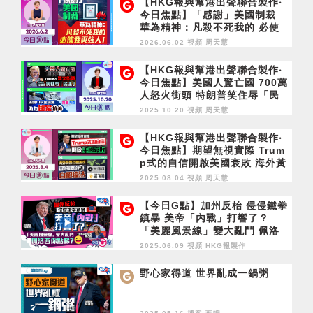
【HKG報與幫港出聲聯合製作‧
今日焦點】「感謝」美國制裁
華為精神：凡殺不死我的 必使
我更強大！
2026.06.02 視頻
周天慧
【HKG報與幫港出聲聯合製作‧
今日焦點】美國人驚亡國 700萬
人怒火街頭 特朗普笑住辱「民
主」 深圳AI科企搶灘 助力國家
2025.10.20 視頻
周天慧
抗美
【HKG報與幫港出聲聯合製作‧
今日焦點】期望無視實際 Trum
p式的自信開啟美國衰敗 海外黃
媒合體掠水 冒險課金恐自招違
2025.08.04 視頻
周天慧
法
【今日G點】加州反枱 侵侵鐵拳
鎮暴 美帝「內戰」打響了？
「美麗風景線」變大亂鬥 佩洛
西你點睇？
2025.06.09 視頻
HKG報製作
野心家得道 世界亂成一鍋粥