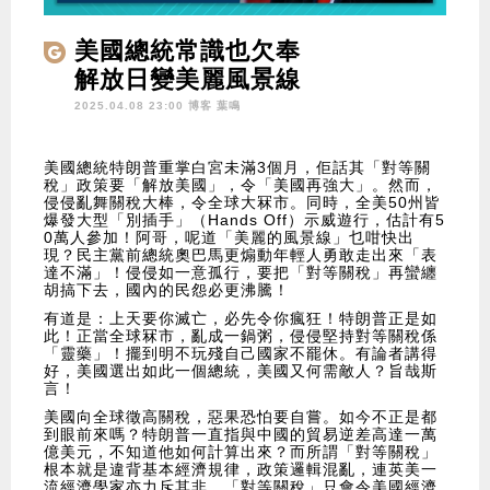
美國總統常識也欠奉
解放日變美麗風景線
2025.04.08 23:00 博客
葉鳴
美國總統特朗普重掌白宮未滿3個月，佢話其「對等關
稅」政策要「解放美國」，令「美國再強大」。然而，
侵侵亂舞關稅大棒，令全球大冧市。同時，全美50州皆
爆發大型「別插手」（Hands Off）示威遊行，估計有5
0萬人參加！阿哥，呢道「美麗的風景線」乜咁快出
現？民主黨前總統奧巴馬更煽動年輕人勇敢走出來「表
達不滿」！侵侵如一意孤行，要把「對等關稅」再蠻纏
胡搞下去，國內的民怨必更沸騰！
有道是：上天要你滅亡，必先令你瘋狂！特朗普正是如
此！正當全球冧市，亂成一鍋粥，侵侵堅持對等關稅係
「靈藥」！擺到明不玩殘自己國家不罷休。有論者講得
好，美國選出如此一個總統，美國又何需敵人？旨哉斯
言！
美國向全球徵高關稅，惡果恐怕要自嘗。如今不正是都
到眼前來嗎？特朗普一直指與中國的貿易逆差高達一萬
億美元，不知道他如何計算出來？而所謂「對等關稅」
根本就是違背基本經濟規律，政策邏輯混亂，連英美一
流經濟學家亦力斥其非，「對等關稅」只會令美國經濟