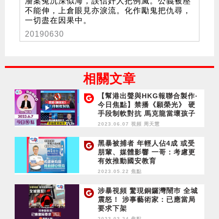
潘案冤沉深似海，誤信奸人把例滅。公義被壓
不能伸，上倉眼見亦淚流。化作勵鬼把仇尋，
一切盡在因果中。
20190630
相關文章
【幫港出聲與HKG報聯合製作‧
今日焦點】禁播《願榮光》 硬
手段制軟對抗 馬克龍當壞孩子
拒盲從美反中
2023.06.07 視頻
周天慧
黑暴被捕者 年輕人佔4成 或受
朋輩、媒體影響 一哥：考慮更
有效推動國安教育
2023.05.22 焦點
涉暴視頻 驚現銅鑼灣鬧巿 全城
震怒！ 涉事藝術家：已應當局
要求下架
2023.03.24 焦點