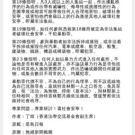
​第18條指明，凡3人或以上的人集結一起，作出擾亂秩
序的行為或作出帶有威嚇性、侮辱性或挑撥性的行為，
意圖導致或相當可能導致任何人合理地害怕，破壞社會
安寧，或害怕他們會藉以上的行為激使其他人破壞社會
安寧，即屬非法集結。
​第19條指明，如任何參與憑藉第18條而被定為非法集結
者破壞社會安寧，干犯暴動罪。
​第20條指明，參與暴動者如非法拆掉或摧毀，或非法着
手拆掉或摧毀任何汽車、電車或纜車、航空器、船隻、
建築物、鐵路、機器或構築物，即屬犯罪。
​第2３條指明，任何人如以暴力方式進入任何處所，不
論他是否有權進入該處所，亦不論該暴力行為是否包括
向任何其他人施加實際武力、作出恐嚇或砸開任何建築
物，或集合數目不尋常的人，均屬犯罪。
​暴動罪代價不菲，不為自己的行為埋單，而不設底線地
為自已洗脫罪名，逼就特首林鄭一人之口答允，免其罪
責，視「法治」為無物。捍衛《基本法》，與林鄭新上
任時相同，支持特首林鄭月娥依法施政。聲援警察依法
維持社會秩序。
​專業問題，專業研討！還社會安寧！
作者：丁煌（香港法學交流基金會副主席）
原載：星島日報
原圖：無綫新聞截圖