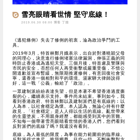
雪亮眼睛看世情 堅守底線！
2019.06.30 08:00 博客
丁煌
《逃犯條例》失去了修例的初衷，淪為政治爭鬥的工
具。
​2019年3月，特首林鄭月娥表示，出自於對潘曉穎父母
的同理心，決意進行修例堵塞法律漏洞，伸張正義的同
時防止香港成為逃犯天堂。三個月後，特首慮及警隊與
市民的安全，否想任何人再受衝擊或嚴重受傷，不惜公
開道歉並宣布暫緩，無限期推遲修例，有意回復社會安
寧，還香港一個相對和平的環境。湯家驊大律師說得
好，這一戰「公義」輸給了「政治」。
​一眾建制派紛紛表達失望，但是本著不希望香港過度撕
裂的心，繼續表示支持。事件尚未結束。事到如今，我
看到香港政府、特首林鄭以及建制派們是有底線的︰以
人為本，以社會穩定為懷。本人認為，無論心持有什麼
政見，「社會穩定」是人人得以生活的底線。亂世帶來
的生靈塗炭，不用親身經歷，都能感受到其中的苦難。
不知每一個帶著雪亮眼睛看世情的香港人們，您們看到
反對派們的底線了嗎？我還没有看到。
​底線，為人最低的限度，為事在能力範圍前的臨界線。
反對派得寸進尺，唯我獨尊，目空一切，不斷衝擊對方