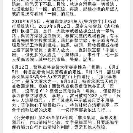
防線。唯恐天下不亂！且說，就連台灣用盡一切辦法，
也没敢触碰「一國」的底線。再說，那極小攝的那些人
或許還没有看到「一國」的底線。
​2019年6月9日，有組織集結24萬人(警方數字)上街遊
行反捉逃犯。2019年6月12日，原定立法會就《逃犯條
例》恢復二讀。是日，大批示威者佔據立法會一帶馬
路，與警方爆發流血衝突。根據完整的現場視頻，有示
威者先向警方投擲武器，藉此衝擊防線；有示威者在現
場及附近工地搜刮鐵枝、鐵馬、磚頭、雜物投擲或在橋
上投下襲擊警員；更有人放火……反對派宣稱「手無寸
鐵」，但更多的人說是「手舞磚鐵」。事件中，七十多
人受傷送院，其中包括市民、警察、記者。
​6月12日，警務處將金鐘大衝突定性為「暴動」。6月1
5日，特首記者會同意警務處的定性。6月16日，該組織
再次集結33萬8千人(警方數字)上街遊行，「撤回暴動
定性」是五大訴求之一。6月18日，特首承認當天錯判
並收回定性。底線！而警務處處長盧偉聰亦正式「澄
清」，沒有指 612 整個公眾活動為「暴動」，僅指部分
暴力衝擊防線涉及「暴動」，當日被補的32 人中，「只
有5 人涉暴動罪」，而「其他和平示威者只要不用暴
力，唔使擔心干犯暴動罪」。特首林鄭亦清晰表示，不
會干預執法者的決定，「一切行事都要依法而行」。
​《公安條例》第245章第IV部就「非法集結、暴動及相
類罪行」作出清晰的定義。文字是簡單的，只要認識字
便有能力自行作出清晰的判斷，毋需其他人教唆。