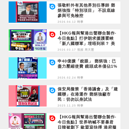
張敬軒外有其他界別任導師 鄧
炳強指「特別項目」 不設底線
參與可免檢控
2026.04.12 時事
【HKG報與幫港出聲聯合製作‧
今日焦點】打伊朗求援護霍峽
「新八國聯軍」埋唔到班？ 美
國大難臨頭犯眾憎 涉黑暴未被
2026.03.17 視頻
周天慧
控予更生 周庭「著草例子」要
防
申40億擴「銳眼」 鄧炳強：已
盡力壓縮使費 鏡頭成本僅佔1%
2026.02.24 時事
保安局擬禁「香港議會」及「建
國聯」在港運作 鄧炳強籲市
民：切勿以身試法
2025.11.25 時事
【HKG報與幫港出聲聯合製作‧
今日焦點】世界吶喊不要暴君
日韓被劏下 歐盟迎抉擇 港府擬