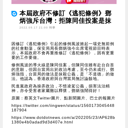
本屆政府不修訂《逃犯條例》鄧
炳強斥台灣：拒陳同佳投案是抹
殺公義
2022.09.17 21:00 時事
因修訂《逃犯條例》引起的修例風波掀起一場史無前例
的社會動蕩，保安局局長鄧炳強今出席電視節目時表
示，本屆政府不會再重推修訂《逃犯條例》，因有更重
要的工作要做。
修例風波的導火線是陳同佳案，但陳同佳雖有赴台自首
的意願，但因台當局出於政治考慮，至今仍未成行。鄧
炳強指，台當局的做法是抹殺公義，是「不道德」的做
法。他認為，香港政府與台灣當局無討論餘地。
民進黨政府為操弄政治，不惜凌駕公義，損害法治精
神，亦令受害者家屬難以釋懷，鄧炳強鬧得好！
原圖：蔡英文Twitter圖片、點新聞圖片、巴士的報圖片
https://twitter.com/iingwen/status/1560173045448
187904
https://www.dotdotnews.com/a/202205/23/AP628b
1380e4b0adad9d3d407e.html