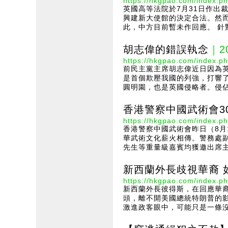
https://hkgpao.com/index.ph
英國高等法院於7月31日作出
興建新大使館的決定合法。然
此，中方目前暫未作回應。 針
胡志偉的錯誤執念
｜20
https://hkgpao.com/index.ph
前民主黨主席胡志偉近日因為
是首個欺壓我國的列強，打響了
圓明園，也是英國侵略者。侵佔了
香港警察中國武術會3
https://hkgpao.com/index.ph
香港警察中國武術會昨日（8月
華武術文化薪火相傳。警務處
先生等重量級嘉賓均獲邀出席主
新西蘭外長歧視華裔 
https://hkgpao.com/index.ph
新西蘭外長彼得斯，在回應華裔
頭，離不開美國總統特朗普的
激進政客眼中，可能只是一條沒