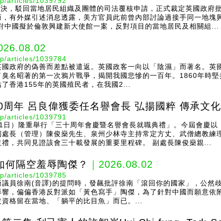
p/articles/1039792
裁決，駁回當地居民組織及團體的司法覆核申請，正式裁定英國政府
而，有外媒引述消息透露，美方官員此前曾內部討論過接手同一地塊
對中國擬於倫敦興建新大使館一案，反對項目的當地居民及相關組...
26.08.02
p/articles/1039784
英國政府的偽善而差點被遣返。英國政客一向以「陰濕」而著名。英國
臭名昭著的第一次鴉片戰爭，揭開我國悲慘的一百年。1860年時
香港155年的英國殖民者，在我國2...
0周年 呂良偉獲委任名譽會長 弘揚國粹 傳承文化
p/articles/1039791
1日）隆重舉行「三十周年會慶暨名譽會長就職典禮」。今屆會慶以
副處長（管理）陳俊燊先生、泉州少林寺主持常定方丈、武僧總教練
禮，共同見證該會三十載發展的重要里程碑。 副處長陳俊燊親...
如何隔空羞辱陶傑？
｜2026.08.02
p/articles/1039785
議員徐南(音譯)的提問時，發飆批評徐南「滾回你的國家」，公然
影響，偏偏香港反對派如「黃色寫手」陶傑，為了針對中國而願意依
資格留在當地、「躺平的比目魚」而已。...