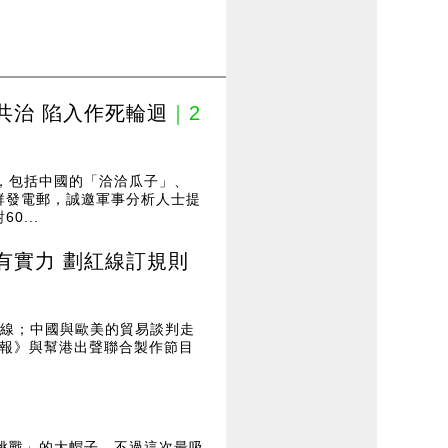
共治 陷入作死輪迴
｜2
，包括中國的「洽洽瓜子」、
群發電郵，誠邀軍事分析人士提
...
有實力 劃紅線訂規則
紅線；中國與歐美的貿易談判走
G報》與幫港出聲聯合製作節目
挑戰」的大帽子。不過這次最吸