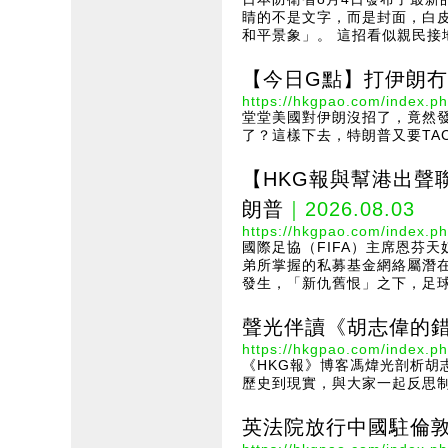
睛的不是文字，而是封面，白
和平景象」。 這招看似親民接
【今日G點】打伊朗冇
https://hkgpao.com/index.ph
堂堂美國對伊朗沒招了，竟然
了？這樣下去，特朗普又要TACO
【HKG報與幫港出聲
朗普
｜2026.08.03
https://hkgpao.com/index.ph
國際足協（FIFA）主席恩芬
弟所掌握的私募基金網絡屬潛在
發生，「新仇舊恨」之下，足球
聲光伴讀《胡志偉的
https://hkgpao.com/index.ph
《HKG報》博客馮煒光剖析
歷史到現實，與大家一起反思制
英法院放行中國駐倫敦