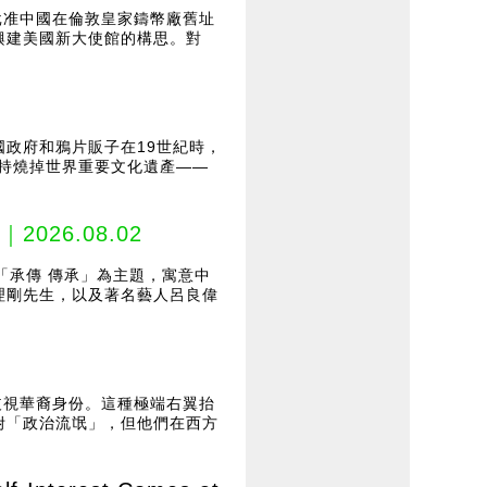
批准中國在倫敦皇家鑄幣廠舊址
興建美國新大使館的構思。對
政府和鴉片販子在19世紀時，
堅持燒掉世界重要文化遺產——
｜2026.08.02
「承傳 傳承」為主題，寓意中
理剛先生，以及著名藝人呂良偉
歧視華裔身份。這種極端右翼抬
附「政治流氓」，但他們在西方