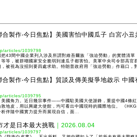
聯合製作‧今日焦點】美國害怕中國瓜子 白宮小丑
p/articles/1039798
國把43間中國企業列入涉及所謂對維吾爾族「強迫勞動」的實體清單
」等等，被群嘲國家安全脆弱到連瓜子都害怕。美軍中央司令部高官
，被視為沒招到要四處求助。特朗普政府用「強迫勞動」作藉口，對60
聯合製作‧今日焦點】貿談及傳美擬爭地啟示 中國
p/articles/1039795
、美國角力。近日幾宗事件——中國駐美國大使謝鋒，重提中國4條
敦地皮，用以興建大使館，均可看出中國現時的國際地位。 《HK
析伴隨中國實力提升而展現自信，面...
市才是日本最大挑戰
｜2026.08.04
p/articles/1039797
新的《防衛白皮書》。不出所料，又把中國扣上了「前所未有最大戰略