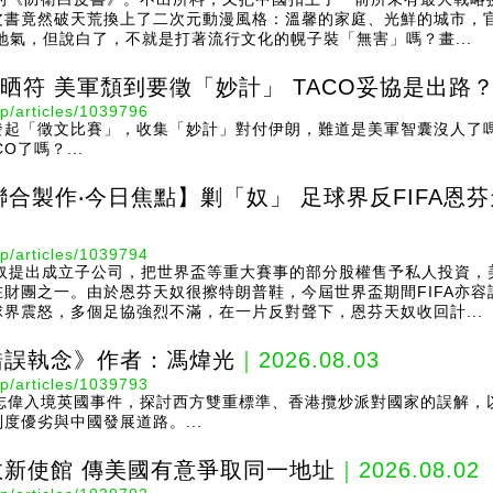
皮書竟然破天荒換上了二次元動漫風格：溫馨的家庭、光鮮的城市，
地氣，但說白了，不就是打著流行文化的幌子裝「無害」嗎？畫...
晒符 美軍頹到要徵「妙計」 TACO妥協是出路
p/articles/1039796
發起「徵文比賽」，收集「妙計」對付伊朗，難道是美軍智囊沒人了
了嗎？...
聯合製作‧今日焦點】剿「奴」 足球界反FIFA恩
p/articles/1039794
天奴提出成立子公司，把世界盃等重大賽事的部分股權售予私人投資
財團之一。由於恩芬天奴很擦特朗普鞋，今屆世界盃期間FIFA亦
界震怒，多個足協強烈不滿，在一片反對聲下，恩芬天奴收回計...
錯誤執念》作者：馮煒光
｜2026.08.03
p/articles/1039793
胡志偉入境英國事件，探討西方雙重標準、香港攬炒派對國家的誤解，
度優劣與中國發展道路。...
新使館 傳美國有意爭取同一地址
｜2026.08.02