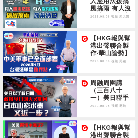
人濫用法援搞
風搞雨 有人沒
有法援放棄清
2026.08.06 視頻
周天慧
白
【HKG報與幫
港出聲聯合製
作‧華山論勢】
第四百八十三
2026.08.06 視頻
周融
集 台海打唔
打？中美軍事
已全面部署 20
周融周圍講
28年1月台灣
（三百八十
選舉是臨界
一）美日聯手
點？
救日圓 救得今
2026.08.05 視頻
周融
日明天又如何
日本山窮水盡
又近一步？
【HKG報與幫
港出聲聯合製