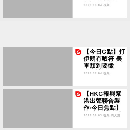
貿談及傳美擬
2026.08.04 視頻
爭地啟示 中國
有實力 劃紅線
訂規則
【今日G點】打
伊朗冇晒符 美
軍頹到要徵
「妙計」 TAC
2026.08.04 視頻
O妥協是出路？
【HKG報與幫
港出聲聯合製
作‧今日焦點】
剿「奴」 足球
2026.08.03 視頻
周天慧
界反FIFA恩芬
天奴 本質是全