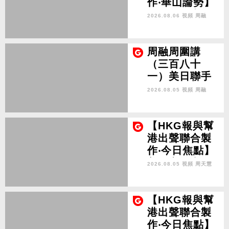
作‧華山論勢】
第四百八十三
2026.08.06 視頻
周融
集 台海打唔
打？中美軍事
已全面部署 20
周融周圍講
28年1月台灣選
（三百八十
舉是臨界點？
一）美日聯手
救日圓 救得今
2026.08.05 視頻
周融
日明天又如何
日本山窮水盡
又近一步？
【HKG報與幫
港出聲聯合製
作‧今日焦點】
美國害怕中國
2026.08.05 視頻
周天慧
瓜子 白宮小丑
共治 陷入作死
輪迴
【HKG報與幫
港出聲聯合製
作‧今日焦點】