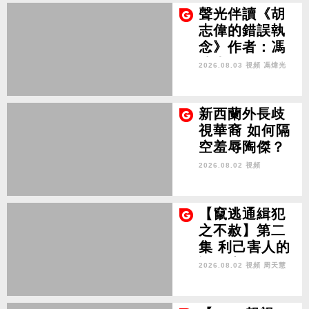
球反特朗普
聲光伴讀《胡
志偉的錯誤執
念》作者：馮
煒光
2026.08.03 視頻
馮煒光
新西蘭外長歧
視華裔 如何隔
空羞辱陶傑？
2026.08.02 視頻
【竄逃通緝犯
之不赦】第二
集 利己害人的
許智峯Hui Chi
2026.08.02 視頻
周天慧
-fung, Ted: S
elf-Interest C