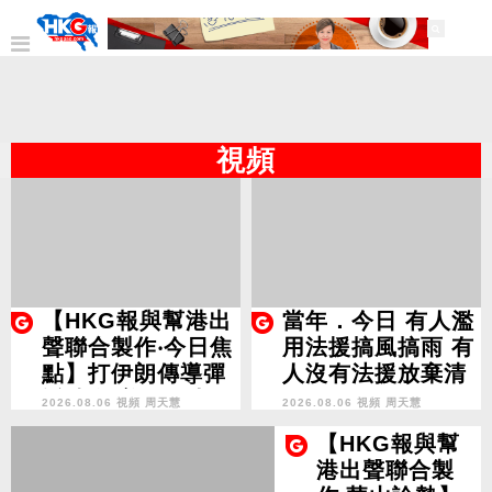
視頻
【HKG報與幫港出
當年．今日 有人濫
聲聯合製作‧今日焦
用法援搞風搞雨 有
點】打伊朗傳導彈
人沒有法援放棄清
近清倉 美國三大霸
白
2026.08.06 視頻
周天慧
2026.08.06 視頻
周天慧
權斷二？軍事崩 經
【HKG報與幫
濟損
港出聲聯合製