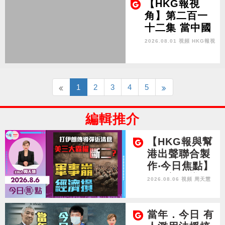
omes at Othe
【HKG報視
rs' Expense
角】第二百一
十二集 當中國
回敬「鐵拳」
2026.08.01 視頻
HKG報視
很多國家才發
角
現時代真的變
了
1
2
3
4
5
編輯推介
【HKG報與幫
港出聲聯合製
作‧今日焦點】
打伊朗傳導彈
2026.08.06 視頻
周天慧
近清倉 美國三
大霸權斷二？
軍事崩 經濟損
當年．今日 有