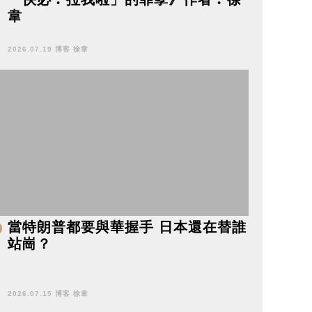
韋
2026.07.19 博客 徐韋
當特朗普都要與華握手 日本還在替誰
站崗？
2026.07.15 博客 徐韋