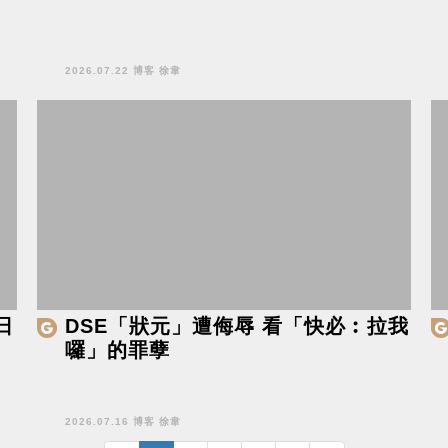
2026.07.22 博客 徐韋
日
DSE「狀元」遭侮辱 看「快必︰拉我
囉」的罪孽
2026.07.16 博客 徐韋