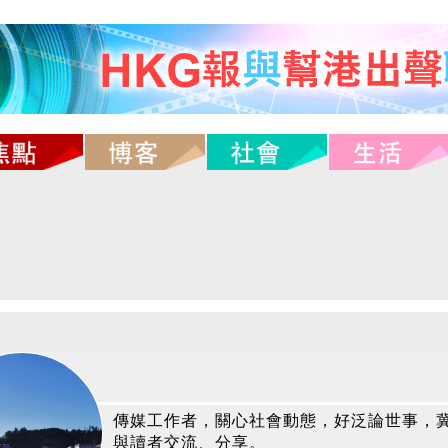
傳媒工作者，關心社會動態，好泛論世事，
與讀者交流、分享。