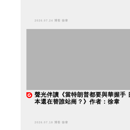
2026.07.24 博客 徐韋
聲光伴讀《當特朗普都要與華握手 
本還在替誰站崗？》作者：徐韋
2026.07.18 博客 徐韋