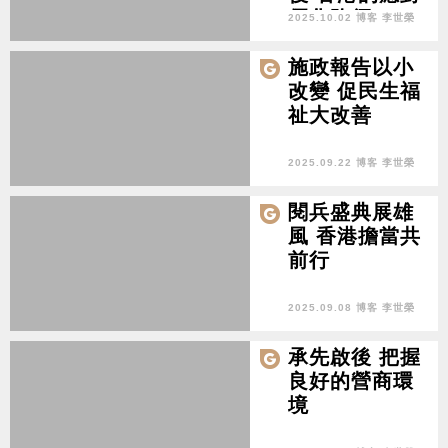
優化路徑
2025.10.02 博客 李世榮
施政報告以小
改變 促民生福
祉大改善
2025.09.22 博客 李世榮
閱兵盛典展雄
風 香港擔當共
前行
2025.09.08 博客 李世榮
承先啟後 把握
良好的營商環
境