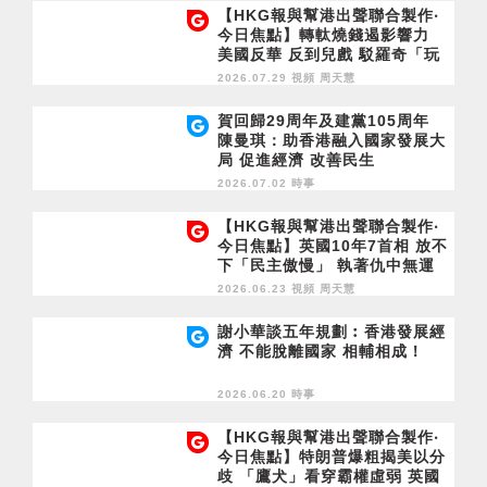
【HKG報與幫港出聲聯合製作‧
今日焦點】轉軚燒錢遏影響力
美國反華 反到兒戲 駁羅奇「玩
完論」 香港唔靠中國 唔通靠美
2026.07.29 視頻
周天慧
國？
賀回歸29周年及建黨105周年
陳曼琪：助香港融入國家發展大
局 促進經濟 改善民生
2026.07.02 時事
【HKG報與幫港出聲聯合製作‧
今日焦點】英國10年7首相 放不
下「民主傲慢」 執著仇中無運
行 立會議員是志業非職業 勿負
2026.06.23 視頻
周天慧
期望
謝小華談五年規劃︰香港發展經
濟 不能脫離國家 相輔相成！
2026.06.20 時事
【HKG報與幫港出聲聯合製作‧
今日焦點】特朗普爆粗揭美以分
歧 「鷹犬」看穿霸權虛弱 英國