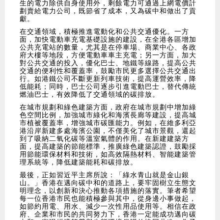
生的電力除供自身使用外，剩餘電力可通過上網電價計
劃賣給電力公司，既節省了成本，又為碳中和做出了貢
獻。
在交通領域，積極推進電動化和公共交通優化。一方
面，加快電動車充電基礎設施的建設，在全港各區增加
公共充電站的數量，尤其是在停車場、商業中心、各政
府大樓等地段，方便電動車車主充電；另一方面，加大
對公共交通的投入，優化巴士、地鐵等線路，提高公共
交通的便利性和覆蓋率，鼓勵市民更多選擇公共交通出
行。如港鐵公司不斷更新列車技術，提高運營效率，降
低能耗；同時，巴士公司逐步引進電動巴士，替代傳統
燃油巴士，有效降低了交通領域的碳排放。
在城市規劃和綠色建築方面，政府在城市規劃中增加綠
色空間比例，加強城市綠化和海濱長廊等建設，提高城
市植被覆蓋率，增強城市碳匯能力。例如，在維多利亞
港沿岸新建多處海濱公園，不僅美化了城市景觀，還起
到了吸納二氧化碳等溫室氣體的作用。在新建建築方
面，提高建築的節能標準，推廣綠色建築認證，鼓勵採
用節能環保材料和技術，如高效隔熱材料、智能建築管
理系統等，降低建築能耗和碳排放。
最後，正如習近平主席所說：「綠水青山就是金山銀
山。」香港在邁向碳中和的道路上，要牢固樹立生態文
明理念，以創新和決心推動各項措施的落實。筆者希望
每一位香港市民也能積極參與其中，從身邊小事做起，
如節約用電、用水、減少一次性用品使用等。相信在政
府、企業和市民的共同努力下，香港一定能成功邁向碳