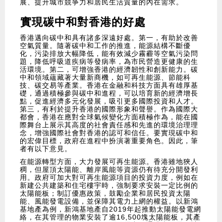
展、提升城市競爭力和居民生活質量的內在需求。
實現碳中和對香港的好處
香港邁向碳中和具有諸多深遠好處。第一，有助於改善
空氣質量。隨著碳中和工作的推進，能源結構不斷優
化，污染排放大幅降低，能有效減少霧霾等空氣污染問
題，降低呼吸道疾病等發病率，為市民營造更健康的生
活環境。第二，可增強香港的經濟韌性和創新能力。碳
中和領域蘊藏著大量新商機，如可再生能源、節能科
技、碳交易等產業。香港在金融和科技方面具有雄厚基
礎，通過積極參與碳中和進程，可以培育新的經濟增長
點，促進經濟多元化發展，吸引更多國際投資和人才。
第三，有利於提升香港的國際形象和聲譽。作為國際大
都會，香港在應對全球氣候變化方面積極作為，能在國
際舞台上展示其高度的社會責任感和先進的環境治理理
念，增強國際社會對香港的認可和信任。要實現碳中和
的宏偉目標，政府在進程中扮演著重要角色。因此，筆
者有以下意見。
在能源轉型方面，大力發展可再生能源。香港雖地狹人
稠，但屋頂太陽能、離岸風能等資源仍有待充分開發利
用。政府可加大對可再生能源項目的投資力度，例如在
新建公共建築和住宅樓宇時，強制要求安裝一定比例的
太陽能板；制訂優惠政策，鼓勵企業和居民投資太陽
能、風能發電設備，並保障其電力上網的權益。以新鴻
基地產為例，新鴻基地產自2019年起推動太陽能發電網
絡，在其管理的物業安裝了逾16,500塊太陽能板，其產