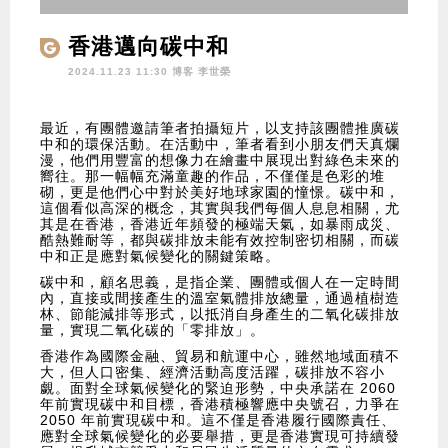
香港邁向碳中和
2024.11.23 11:30 博客
李世榮
最近，有團體邀請筆者拍攝短片，以支持該團體推廣碳
中和的環保活動。在活動中，筆者看到小朋友們天真爛
漫，他們用豐富的想像力在繪畫中展現出對綠色未來的
嚮往。那一幅幅充滿童趣的作品，不僅僅是色彩的堆
砌，更是他們心中對於美好地球家園的憧憬。碳中和，
這個看似高深的概念，其實與我們每個人息息相關，尤
其是在香港，香港近年頻發的極端天氣，如暴雨成災、
酷熱難耐等，都與碳排放未能有效控制密切相關，而碳
中和正是應對氣候變化的關鍵策略。
碳中和，顧名思義，是指企業、團體或個人在一定時間
內，直接或間接產生的溫室氣體排放總量，通過植樹造
林、節能減排等形式，以抵消自身產生的二氧化碳排放
量，實現二氧化碳的「零排放」。
香港作為國際金融、貿易和航運中心，雖然地域面積不
大，但人口密集、經濟活動高度活躍，碳排放不容小
覷。面對全球氣候變化的緊迫形勢，中央承諾在 2060
年前實現碳中和目標，香港積極響應中央號召，力爭在
2050 年前實現碳中和。這不僅是香港履行國際責任、
應對全球氣候變化的必要舉措，更是香港實現可持續發