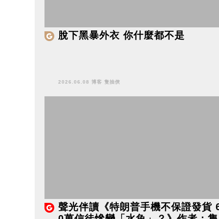
脫下黑暴外衣 你什麼都不是
2026.06.08 博客 隻抽俠
聲光伴讀《特朗普手機不保證發貨 
0萬信徒慘變「水魚」？》作者：隻