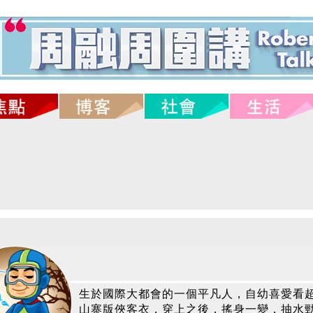
生於國際大都會的一個平凡人，自幼喜愛看
山寨版俠客衣，穿上之後，搖身一變，抽水