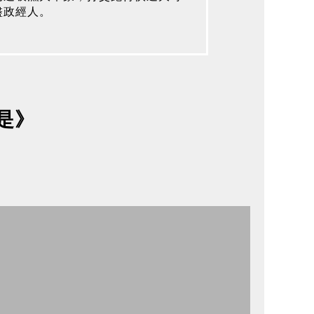
盡政經人。
是》