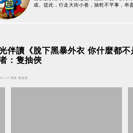
成。從此，行走大街小巷，抽乾不平事，串
光伴讀《脫下黑暴外衣 你什麼都不
者：隻抽俠
.06.13 博客 隻抽俠