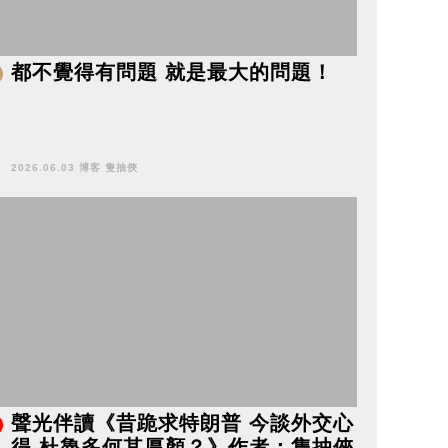
都不覺得有問題 就是最大的問題！
2026.06.03 博客 隻抽俠
聲光伴讀《昔跪求特朗普 今談外交心
得 杜魯多何其厚顏？》作者：隻抽俠