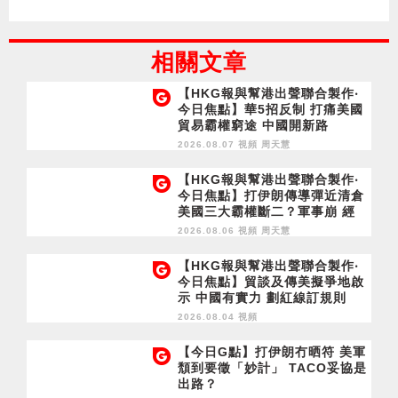
相關文章
【HKG報與幫港出聲聯合製作‧
今日焦點】華5招反制 打痛美國
貿易霸權窮途 中國開新路
2026.08.07 視頻
周天慧
【HKG報與幫港出聲聯合製作‧
今日焦點】打伊朗傳導彈近清倉
美國三大霸權斷二？軍事崩 經
濟損
2026.08.06 視頻
周天慧
【HKG報與幫港出聲聯合製作‧
今日焦點】貿談及傳美擬爭地啟
示 中國有實力 劃紅線訂規則
2026.08.04 視頻
【今日G點】打伊朗冇晒符 美軍
頹到要徵「妙計」 TACO妥協是
出路？