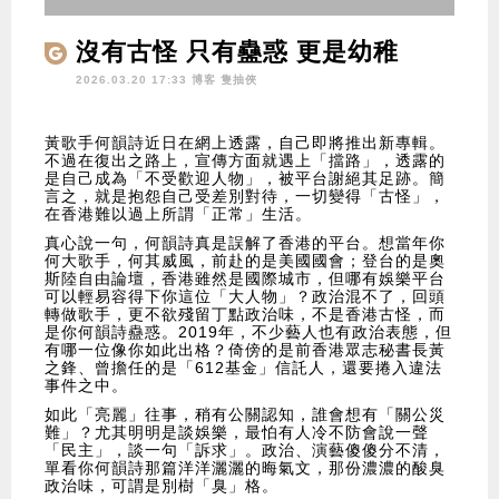
沒有古怪 只有蠱惑 更是幼稚
2026.03.20 17:33 博客
隻抽俠
黃歌手何韻詩近日在網上透露，自己即將推出新專輯。
不過在復出之路上，宣傳方面就遇上「擋路」，透露的
是自己成為「不受歡迎人物」，被平台謝絕其足跡。簡
言之，就是抱怨自己受差別對待，一切變得「古怪」，
在香港難以過上所謂「正常」生活。
真心說一句，何韻詩真是誤解了香港的平台。想當年你
何大歌手，何其威風，前赴的是美國國會；登台的是奧
斯陸自由論壇，香港雖然是國際城市，但哪有娛樂平台
可以輕易容得下你這位「大人物」？政治混不了，回頭
轉做歌手，更不欲殘留丁點政治味，不是香港古怪，而
是你何韻詩蠱惑。2019年，不少藝人也有政治表態，但
有哪一位像你如此出格？倚傍的是前香港眾志秘書長黃
之鋒、曾擔任的是「612基金」信託人，還要捲入違法
事件之中。
如此「亮麗」往事，稍有公關認知，誰會想有「關公災
難」？尤其明明是談娛樂，最怕有人冷不防會說一聲
「民主」，談一句「訴求」。政治、演藝傻傻分不清，
單看你何韻詩那篇洋洋灑灑的晦氣文，那份濃濃的酸臭
政治味，可謂是別樹「臭」格。