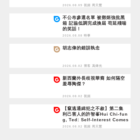
2026.08.09 視頻
周天慧
不公布參選名單 被鄧炳強批黑
箱 記協低調完成換屆 苟延殘喘
的笑話！
2026.08.08 時事
胡志偉的錯誤執念
2026.08.02 博客
馮煒光
新西蘭外長歧視華裔 如何隔空
羞辱陶傑？
2026.08.02 視頻
【竄逃通緝犯之不赦】第二集
利己害人的許智峯Hui Chi-fun
g, Ted: Self-Interest Comes
at Others' Expense
2026.08.02 視頻
周天慧