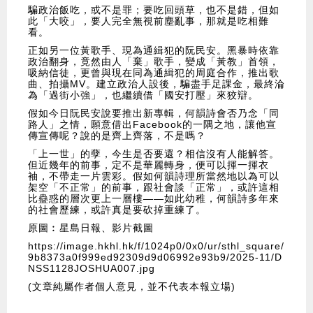
騙政治飯吃，或不是罪；要吃回頭草，也不是錯，但如
此「大咬」，要人完全無視前塵亂事，那就是吃相難
看。
正如另一位黃歌手、現為通緝犯的阮民安。黑暴時依靠
政治翻身，竟然由人「棄」歌手，變成「黃教」首領，
吸納信徒，更曾與現在同為通緝犯的周庭合作，推出歌
曲、拍攝MV。建立政治人設後，騙盡手足課金，最終淪
為「過街小強」，也繼續借「國安打壓」來狡辯。
假如今日阮民安說要推出新專輯，何韻詩會否乃念「同
路人」之情，願意借出Facebook的一隅之地，讓他宣
傳宣傳呢？說的是齊上齊落，不是嗎？
「上一世」的孽，今生是否要還？相信沒有人能解答。
但近幾年的前事，定不是華麗轉身，便可以揮一揮衣
袖，不帶走一片雲彩。假如何韻詩理所當然地以為可以
架空「不正常」的前事，跟社會談「正常」，或許這相
比蠱惑的層次更上一層樓——如此幼稚，何韻詩多年來
的社會歷練，或許真是要砍掉重練了。
原圖︰星島日報、影片截圖
https://image.hkhl.hk/f/1024p0/0x0/ur/sthl_square/
9b8373a0f999ed92309d9d06992e93b9/2025-11/D
NSS1128JOSHUA007.jpg
(文章純屬作者個人意見，並不代表本報立場)