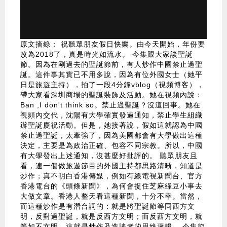
原文摘錄： 祝聽眾朋友假日快樂。由今天開始，年份要
改為2018了，真是時光如流水。 今集跟大家談聖誕
節。因為在剛過去的聖誕節前，有人炒作中國禁止過聖
誕。這件事其實已不用多說，因為有位外國女士（她平
日是旅遊主持），拍了一段4分鐘vblog（視頻博客），
帶大家看深圳商場的聖誕裝飾及活動。她在視頻內說：
Ban ,I don't think so。禁止過聖誕？沒這回事。她在
視頻內交代，沈陽有大學確實發過通知，禁止學生組織
辦聖誕慶祝活動。但是，她接著說，假如這就認為中國
禁止過聖誕，太牽強了，因為美國都會有大學做出這種
決定，主要是為政治正確、包容不同宗教。所以，中國
有大學發出上述通知，沒甚麼好批評的。 聽眾朋友且
看，連一個做旅遊節目的外國主持都思路清晰，知道是
炒作；真不明白香港傳媒，例如有線電視新聞台、官方
香港電台的《頭條新聞》，為何會捉住芝麻綠豆小事去
大做文章。香港人整天看這種新聞，十分不幸。當然，
而這種炒作是有潛台詞的：就是將聖誕節等同西方文
明，反對過聖誕，就是反西方文明；而反西方文明，就
等如不文明。這就是炒作及造謠者的思維邏輯。 今集節