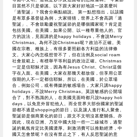
目當然不只是僻謠。以下跟大家好好地談一談甚麼叫
「過聖誕」？我會分兩點細說。 第一點想指出，以該國
是有眾多基督徒為例，大家猜猜，世界上不會高調「過
聖誕」、不會鼓勵慶祝聖誕節的是哪個國家呢？肯定是
包括美國。在美國，如果公開、以一種尊重他人的、官
方的說法，見面講的是happy holidays，不會說Merry
Christmas。為何不說Christmas呢？政治不正確。美
國在宗教、種族上，有很多要照顧各方利益的法律條
文。大家心內怎樣想管不了，但在法例及social roam
社會規範上，有標舉平等利益的政治正確。Christmas
一定是信耶穌才說，因為有Jesus Christ、Christ這個
字在入面。在美國，大家在那幾天都放假，但享用公眾
假期的人不一定都信耶穌。所以，在美國，於公眾場
合，例如公司，或有傳媒的敏感場合，大家只講happy
holidays，不說Merry Christmas。莫說敏感的公開場
合了，對不熟識的人，在美國見面時都只說happy holi
days，以免意外冒犯他人。而全世界大部份國家的聖誕
節都不過是shopping的節日，以及讓人進行私人聚會。
聖誕節是個商業化的節日，跟文不文明沒甚麼關係。亦
因此，現在亞洲、乃至中國大陸一些一二線城市，過聖
誕的氣氛肯定比美國濃厚。刺激消費可以推動經濟，中
國又怎會禁呢？在沒有禁止之下，有人反思聖誕的意