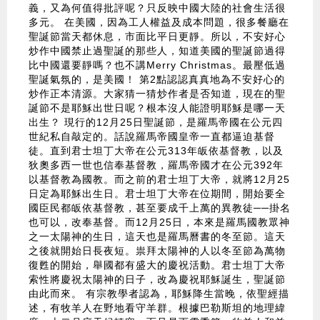
義，又為何值得批評呢？只反映中國大陸的社會生活很
多元。 在美國，因為工人權益及成本問題，很多餐廳在
聖誕節當天都休息，市面比平日更靜。所以，不安好心
炒作中國禁止過聖誕的那些人，知道美國的聖誕節過得
比中國還要靜嗎？也不講Merry Christmas。最壓低過
聖誕氣氛的，是美國！ 第2點認認真真地為不安好心的
炒作正本清源。大家猜一猜炒作者是否知道，現在的聖
誕節不是耶穌出世日呢？根本沒人能證明耶穌是哪一天
出生？ 現行的12月25日聖誕節，是羅馬帝國在公元四
世紀私自敲定的。話說羅馬帝國皇帝一直都逼迫基督
徒。直到君士坦丁大帝在公元313年皈依基督教，以及
狄奧多西一世也信奉基督教，羅馬帝國才在公元392年
以基督教為國教。而之前的君士坦丁大帝，就將12月25
日定為耶穌出生日。君士坦丁大帝在位期間，開始要全
國臣民都皈依基督教，甚至要成千上萬的異教徒──掛名
也可以，改奉基督。而12月25日，本來是羅馬國教眾神
之一太陽神的生日，這天也是羅馬曆書的冬至節。這天
之後就開始日長夜短。祟拜太陽神的人以冬至節為萬物
復甦的開始，舉國都有盛大的慶祝活動。君士坦丁大帝
索性將慶祝太陽神的日子，改為慶祝耶穌誕生，聖誕節
由此而來。 有宗教學者認為，耶穌降生當晚，依聖經描
述，有牧羊人在野地看守羊群。根據巴勒斯坦的地理緯