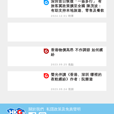
深圳首日恢復「一簽多行」 有
旅客冀政策擴至全國 陳茂波：
有助支持本地旅遊、零售及餐飲
等行業
2024.12.01 時事
香港物價高昂 不作調節 如何繽
紛
2023.09.25 焦點
聲光伴讀《香港、深圳 哪裡的
夜較繽紛》作者：阮樂遊
2023.09.24 視頻
關於我們
私隱政策及免責聲明