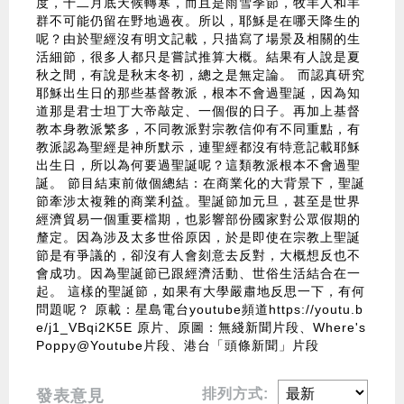
度，十二月底天候轉寒，而且是雨雪季節，牧羊人和羊
群不可能仍留在野地過夜。所以，耶穌是在哪天降生的
呢？由於聖經沒有明文記載，只描寫了場景及相關的生
活細節，很多人都只是嘗試推算大概。結果有人說是夏
秋之間，有說是秋末冬初，總之是無定論。 而認真研究
耶穌出生日的那些基督教派，根本不會過聖誕，因為知
道那是君士坦丁大帝敲定、一個假的日子。再加上基督
教本身教派繁多，不同教派對宗教信仰有不同重點，有
教派認為聖經是神所默示，連聖經都沒有特意記載耶穌
出生日，所以為何要過聖誕呢？這類教派根本不會過聖
誕。 節目結束前做個總結：在商業化的大背景下，聖誕
節牽涉太複雜的商業利益。聖誕節加元旦，甚至是世界
經濟貿易一個重要檔期，也影響部份國家對公眾假期的
釐定。因為涉及太多世俗原因，於是即使在宗教上聖誕
節是有爭議的，卻沒有人會刻意去反對，大概想反也不
會成功。因為聖誕節已跟經濟活動、世俗生活結合在一
起。 這樣的聖誕節，如果有大學嚴肅地反思一下，有何
問題呢？ 原載：星島電台youtube頻道https://youtu.b
e/j1_VBqi2K5E 原片、原圖：無綫新聞片段、Where's
Poppy@Youtube片段、港台「頭條新聞」片段
排列方式:
發表意見