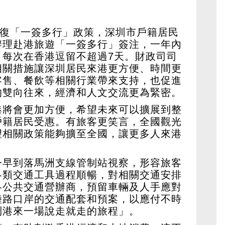
恢復「一簽多行」政策，深圳市戶籍居民
辦理赴港旅遊「一簽多行」簽注，一年內
，每次在香港逗留不超過7天。財政司司
相關措施讓深圳居民來港更方便、時間更
零售、餐飲等相關行業帶來支持，也促進
的雙向往來，經濟和人文交流更為緊密。
港將會更加方便，希望未來可以擴展到整
戶籍居民受惠。有旅客更笑言，全國觀光
望相關政策能夠擴至全國，讓更多人來港
今早到落馬洲支線管制站視察，形容旅客
各類交通工具過程順暢，對相關交通安排
各公共交通營辦商，預留車輛及人手應對
陸路口岸的交通配套和預案，以應付不時
到港來⼀場說走就走的旅程」。