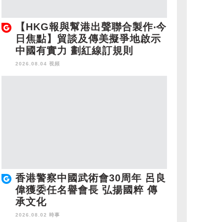
【HKG報與幫港出聲聯合製作‧今
日焦點】貿談及傳美擬爭地啟示
中國有實力 劃紅線訂規則
2026.08.04 視頻
香港警察中國武術會30周年 呂良
偉獲委任名譽會長 弘揚國粹 傳
承文化
2026.08.02 時事