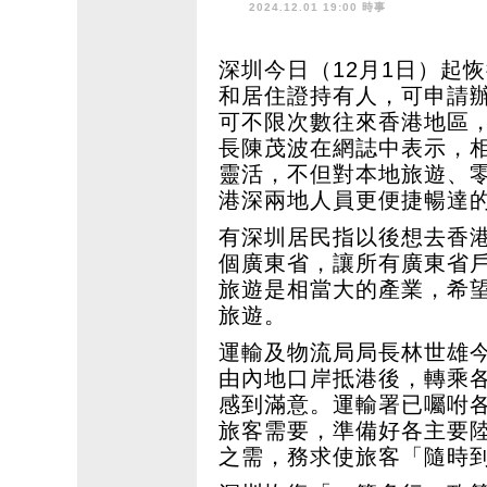
2024.12.01 19:00 時事
深圳今日（12月1日）起
和居住證持有人，可申請
可不限次數往來香港地區
長陳茂波在網誌中表示，
靈活，不但對本地旅遊、
港深兩地人員更便捷暢達
有深圳居民指以後想去香
個廣東省，讓所有廣東省
旅遊是相當大的產業，希
旅遊。
運輸及物流局局長林世雄
由內地口岸抵港後，轉乘
感到滿意。運輸署已囑咐
旅客需要，準備好各主要
之需，務求使旅客「隨時