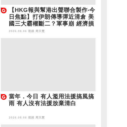
【HKG報與幫港出聲聯合製作‧今
日焦點】打伊朗傳導彈近清倉 美
國三大霸權斷二？軍事崩 經濟損
2026.08.06 視頻
周天慧
當年．今日 有人濫用法援搞風搞
雨 有人沒有法援放棄清白
2026.08.06 視頻
周天慧