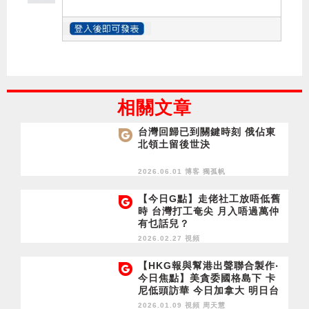
相關文章
台灣回歸已到關鍵時刻 俄佔東
北領土留後世決
2026.06.01 博客
獨孤帆
【今日G點】走佬社工放唔低舊
時 台灣打工奄尖 月入唔過萬仲
有乜話兒？
2026.02.27 視頻
【HKG報與幫港出聲聯合製作‧
今日焦點】美貪委國格島下 卡
尼低頭訪華 今日加拿大 明日台
灣？！國會騷亂變美麗風景線
2026.01.09 視頻
周天慧