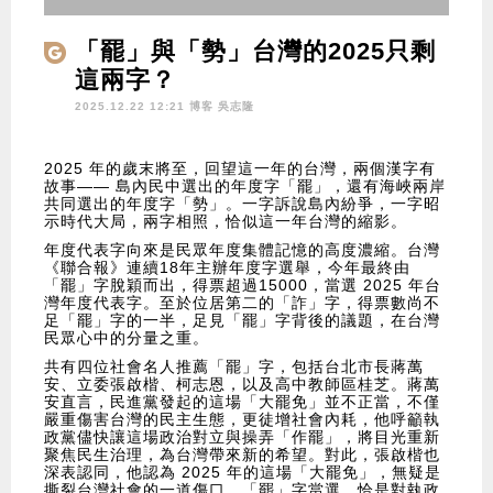
「罷」與「勢」台灣的2025只剩
這兩字？
2025.12.22 12:21 博客
吳志隆
2025 年的歲末將至，回望這一年的台灣，兩個漢字有
故事—— 島內民中選出的年度字「罷」，還有海峽兩岸
共同選出的年度字「勢」。一字訴說島內紛爭，一字昭
示時代大局，兩字相照，恰似這一年台灣的縮影。
年度代表字向來是民眾年度集體記憶的高度濃縮。台灣
《聯合報》連續18年主辦年度字選舉，今年最終由
「罷」字脫穎而出，得票超過15000，當選 2025 年台
灣年度代表字。至於位居第二的「詐」字，得票數尚不
足「罷」字的一半，足見「罷」字背後的議題，在台灣
民眾心中的分量之重。
共有四位社會名人推薦「罷」字，包括台北市長蔣萬
安、立委張啟楷、柯志恩，以及高中教師區桂芝。蔣萬
安直言，民進黨發起的這場「大罷免」並不正當，不僅
嚴重傷害台灣的民主生態，更徒增社會內耗，他呼籲執
政黨儘快讓這場政治對立與操弄「作罷」，將目光重新
聚焦民生治理，為台灣帶來新的希望。對此，張啟楷也
深表認同，他認為 2025 年的這場「大罷免」，無疑是
撕裂台灣社會的一道傷口，「罷」字當選，恰是對執政