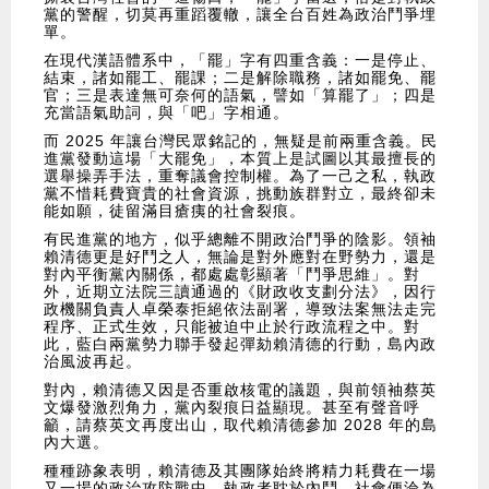
黨的警醒，切莫再重蹈覆轍，讓全台百姓為政治鬥爭埋
單。
在現代漢語體系中，「罷」字有四重含義：一是停止、
結束，諸如罷工、罷課；二是解除職務，諸如罷免、罷
官；三是表達無可奈何的語氣，譬如「算罷了」；四是
充當語氣助詞，與「吧」字相通。
而 2025 年讓台灣民眾銘記的，無疑是前兩重含義。民
進黨發動這場「大罷免」，本質上是試圖以其最擅長的
選舉操弄手法，重奪議會控制權。為了一己之私，執政
黨不惜耗費寶貴的社會資源，挑動族群對立，最終卻未
能如願，徒留滿目瘡痍的社會裂痕。
有民進黨的地方，似乎總離不開政治鬥爭的陰影。領袖
賴清德更是好鬥之人，無論是對外應對在野勢力，還是
對內平衡黨內關係，都處處彰顯著「鬥爭思維」。對
外，近期立法院三讀通過的《財政收支劃分法》，因行
政機關負責人卓榮泰拒絕依法副署，導致法案無法走完
程序、正式生效，只能被迫中止於行政流程之中。對
此，藍白兩黨勢力聯手發起彈劾賴清德的行動，島內政
治風波再起。
對內，賴清德又因是否重啟核電的議題，與前領袖蔡英
文爆發激烈角力，黨內裂痕日益顯現。甚至有聲音呼
籲，請蔡英文再度出山，取代賴清德參加 2028 年的島
內大選。
種種跡象表明，賴清德及其團隊始終將精力耗費在一場
又一場的政治攻防戰中。執政者耽於內鬥，社會便淪為