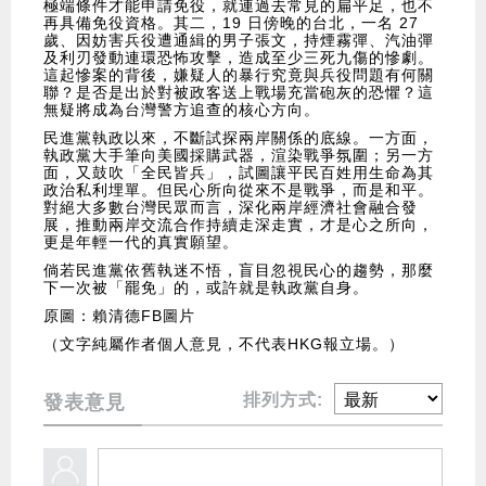
極端條件才能申請免役，就連過去常見的扁平足，也不
再具備免役資格。其二，19 日傍晚的台北，一名 27
歲、因妨害兵役遭通緝的男子張文，持煙霧彈、汽油彈
及利刃發動連環恐怖攻擊，造成至少三死九傷的慘劇。
這起慘案的背後，嫌疑人的暴行究竟與兵役問題有何關
聯？是否是出於對被政客送上戰場充當砲灰的恐懼？這
無疑將成為台灣警方追查的核心方向。
民進黨執政以來，不斷試探兩岸關係的底線。一方面，
執政黨大手筆向美國採購武器，渲染戰爭氛圍；另一方
面，又鼓吹「全民皆兵」，試圖讓平民百姓用生命為其
政治私利埋單。但民心所向從來不是戰爭，而是和平。
對絕大多數台灣民眾而言，深化兩岸經濟社會融合發
展，推動兩岸交流合作持續走深走實，才是心之所向，
更是年輕一代的真實願望。
倘若民進黨依舊執迷不悟，盲目忽視民心的趨勢，那麼
下一次被「罷免」的，或許就是執政黨自身。
原圖：賴清德FB圖片
（文字純屬作者個人意見，不代表HKG報立場。）
排列方式:
發表意見