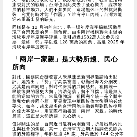
撕裂對抗的戰場，台灣也因此失去了凝心聚力、謀求發
展的精神動力。人們不禁要問：這場無休止的對抗與撕
裂，究竟何時才能「作罷」？唯有停止內耗，台灣方能
迎來重新出發的曙光。
同樣是在 12 月初的台北，另一場年度漢字揭曉活動呈
現了台灣民意的另一個角度。由多兩岸機構聯合主辦的
海峽兩岸年度漢字評選，吸引超過1582萬人次參與投
票，最終「勢」字以逾 128 萬票的高票，當選 2025 年
海峽兩岸年度漢字。
「兩岸一家親」是大勢所趨、民心
所向
對此，國務院台辦發言人朱鳳蓮應新聞界邀請給出點
評。她指出，「勢」字高票當選，彰顯出海內外網友，
尤其是兩岸同胞，對時代脈搏的共同感知。祖國統一、
民族復興的歷史大勢，浩浩蕩蕩，勢不可擋，這是無人
能夠逆轉的方向。朱鳳蓮強調，祖國完全統一是全體中
華兒女的共同心願，更是實現中華民族偉大復興的必然
要求。如今，越來越多的台灣同胞主動參與到民族復興
的偉大事業中，用實際行動書寫「兩岸一家親」的時代
篇章，這正是大勢所趨、民心所向。
值得關注的是，台灣近日還有兩則新聞，折射出島內民
生與社會的焦慮。其一，台灣軍方近期大幅調低免除兵
役的身體標準，年齡超過 45 歲、身高低於 144 公分等