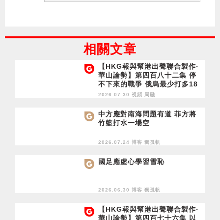
相關文章
【HKG報與幫港出聲聯合製作‧
華山論勢】第四百八十二集 停
不下來的戰爭 俄烏最少打多18
個月？
2026.07.30 視頻
周融
中方應對南海問題有道 菲方將
竹籃打水一場空
2026.07.24 博客
獨孤帆
國足應虛心學習雪恥
2026.06.30 博客
獨孤帆
【HKG報與幫港出聲聯合製作‧
華山論勢】第四百七十六集 以