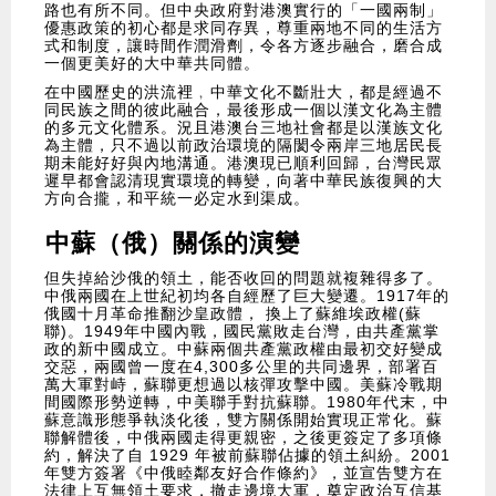
路也有所不同。但中央政府對港澳實行的「一國兩制」
優惠政策的初心都是求同存異，尊重兩地不同的生活方
式和制度，讓時間作潤滑劑，令各方逐步融合，磨合成
一個更美好的大中華共同體。
在中國歷史的洪流裡﹐中華文化不斷壯大，都是經過不
同民族之間的彼此融合，最後形成一個以漢文化為主體
的多元文化體系。況且港澳台三地社會都是以漢族文化
為主體，只不過以前政治環境的隔閡令兩岸三地居民長
期未能好好與內地溝通。港澳現已順利回歸，台灣民眾
遲早都會認清現實環境的轉變，向著中華民族復興的大
方向合攏，和平統一必定水到渠成。
中蘇（俄）關係的演變
但失掉給沙俄的領土，能否收回的問題就複雜得多了。
中俄兩國在上世紀初均各自經歷了巨大變遷。1917年的
俄國十月革命推翻沙皇政體， 換上了蘇維埃政權(蘇
聯)。1949年中國內戰，國民黨敗走台灣，由共產黨掌
政的新中國成立。中蘇兩個共產黨政權由最初交好變成
交惡，兩國曾一度在4,300多公里的共同邊界，部署百
萬大軍對峙，蘇聯更想過以核彈攻擊中國。美蘇冷戰期
間國際形勢逆轉，中美聯手對抗蘇聯。1980年代末，中
蘇意識形態爭執淡化後，雙方關係開始實現正常化。蘇
聯解體後，中俄兩國走得更親密，之後更簽定了多項條
約，解決了自 1929 年被前蘇聯佔據的領土糾紛。2001
年雙方簽署《中俄睦鄰友好合作條約》，並宣告雙方在
法律上互無領土要求，撤走邊境大軍，奠定政治互信基