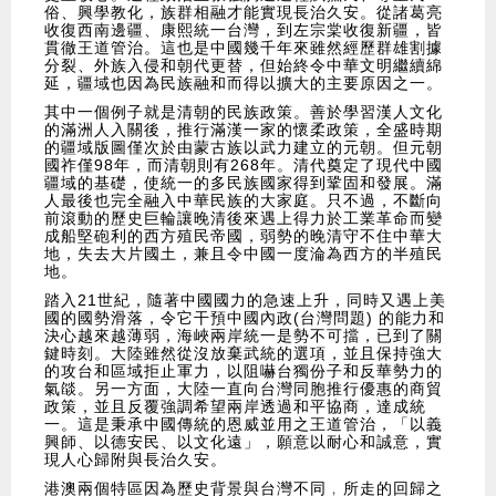
俗、興學教化，族群相融才能實現長治久安。從諸葛亮
收復西南邊疆、康熙統一台灣，到左宗棠收復新疆，皆
貫徹王道管治。這也是中國幾千年來雖然經歷群雄割據
分裂、外族入侵和朝代更替，但始終令中華文明繼續綿
延，疆域也因為民族融和而得以擴大的主要原因之一。
其中一個例子就是清朝的民族政策。善於學習漢人文化
的滿洲人入關後，推行滿漢一家的懷柔政策，全盛時期
的疆域版圖僅次於由蒙古族以武力建立的元朝。但元朝
國祚僅98年，而清朝則有268年。清代奠定了現代中國
疆域的基礎，使統一的多民族國家得到鞏固和發展。滿
人最後也完全融入中華民族的大家庭。只不過，不斷向
前滾動的歷史巨輪讓晚清後來遇上得力於工業革命而變
成船堅砲利的西方殖民帝國，弱勢的晚清守不住中華大
地，失去大片國土，兼且令中國一度淪為西方的半殖民
地。
踏入21世紀，隨著中國國力的急速上升，同時又遇上美
國的國勢滑落，令它干預中國內政(台灣問題) 的能力和
決心越來越薄弱，海峽兩岸統一是勢不可擋，已到了關
鍵時刻。大陸雖然從沒放棄武統的選項，並且保持強大
的攻台和區域拒止軍力，以阻嚇台獨份子和反華勢力的
氣燄。另一方面，大陸一直向台灣同胞推行優惠的商貿
政策，並且反覆強調希望兩岸透過和平協商，達成統
一。這是秉承中國傳統的恩威並用之王道管治，「以義
興師、以德安民、以文化遠」，願意以耐心和誠意，實
現人心歸附與長治久安。
港澳兩個特區因為歷史背景與台灣不同﹐所走的回歸之