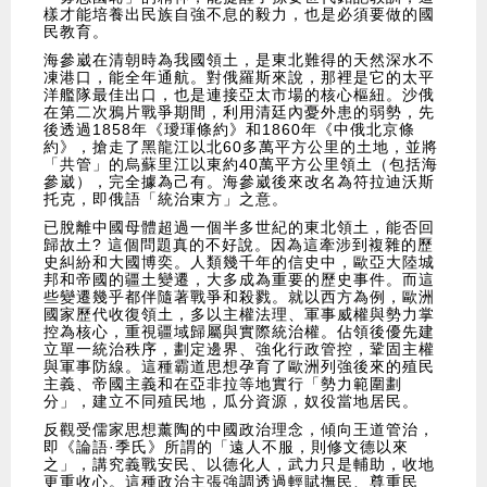
樣才能培養出民族自強不息的毅力，也是必須要做的國
民教育。
海參崴在清朝時為我國領土，是東北難得的天然深水不
凍港口，能全年通航。對俄羅斯來說，那裡是它的太平
洋艦隊最佳出口，也是連接亞太市場的核心樞紐。沙俄
在第二次鴉片戰爭期間，利用清廷內憂外患的弱勢，先
後透過1858年《璦琿條約》和1860年《中俄北京條
約》，搶走了黑龍江以北60多萬平方公里的土地，並將
「共管」的烏蘇里江以東約40萬平方公里領土（包括海
參崴），完全據為己有。海參崴後來改名為符拉迪沃斯
托克，即俄語「統治東方」之意。
已脫離中國母體超過一個半多世紀的東北領土，能否回
歸故土? 這個問題真的不好說。因為這牽涉到複雜的歷
史糾紛和大國博奕。人類幾千年的信史中，歐亞大陸城
邦和帝國的疆土變遷，大多成為重要的歷史事件。而這
些變遷幾乎都伴隨著戰爭和殺戮。就以西方為例，歐洲
國家歷代收復領土，多以主權法理、軍事威權與勢力掌
控為核心，重視疆域歸屬與實際統治權。佔領後優先建
立單一統治秩序，劃定邊界、強化行政管控，鞏固主權
與軍事防線。這種霸道思想孕育了歐洲列強後來的殖民
主義、帝國主義和在亞非拉等地實行「勢力範圍劃
分」，建立不同殖民地，瓜分資源，奴役當地居民。
反觀受儒家思想薰陶的中國政治理念，傾向王道管治，
即《論語·季氏》所謂的「遠人不服，則修文德以來
之」，講究義戰安民、以德化人，武力只是輔助，收地
更重收心。這種政治主張強調透過輕賦撫民、尊重民