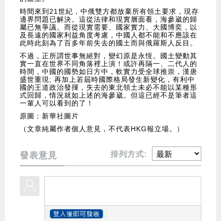
時間來到21世紀，中俄雙方都放棄所有領土要求，現存
邊界問題已解決。這從法律和現實層面看，海參崴的歸
屬已無爭議。而從現實需要、國家實力、大國博奕，以
及長遠的國家利益角度考慮，中國人都不能和不應該在
此時此刻為了百多年前失去的國土而與俄羅斯人反目。
不過，正所謂世事無絕對，變幻原是永恆。國土變動其
實一直在世界不同角落裡上演！或許再隔一、二代人的
時間，中國的國勢如日方中，軟實力受全球推崇，漢唐
盛世重現; 再加上若屆時國際格局發生新變化，有利中
國的王道政治發揮，失去的東北領土未必不能以某種形
式回歸，情況就如上述的海參崴。但這已經不是筆者這
一輩人可以看到的了！
原圖：新華社圖片
（文章純屬作者個人意見，不代表HKG報立場。）
排列方式:
發表意見