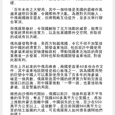
礎。
「百年未有之大變局」其中一個特徵是美國的霸權作風
越來越明目張膽，令國際秩序大亂。為應對共同敵人，
中俄兩國雖非盟友，但將戰略互信提升，並多次舉行聯
合軍演。
與俄羅斯修好，令我國解除了北方強鄰的威脅，能專注
發展經濟和科技實力，以及拓展國際外交空間, 所取得
的成就有目共睹。
俄烏爆發戰爭後，美西方制裁俄國，令它不得不加緊借
助中國的經濟實力，開發遠東地區, 包括容許中國使用
海參崴來縮短貨物運輸路程，帶動我國東北地區的商貿
業務進一步發展，同時也幫助俄國開發遠東地區, 對彼
此都有利。
而在上月結束的中俄高峰會，兩國更簽署40多份合作文
件，其中遠東地區開發是核心板塊之一。因為國際局勢
的巨變令中國人可以重新使用失落了百多年的海參崴，
確是一個異數。俄羅斯急需中國的經濟實力幫助完善這
個港口的設施，而中國要推動「一帶一路」也要借助海
參崴。這是雙贏的局面。
雖然由沙俄時代開始，俄國以欺詐、強搶和簽署不平等
條約等手段，奪走了我國400多萬平方公里國土，再加
上推動外蒙古脫離中國，中國損失的土地，至少在550
萬平方公里以上。這個數字，是目前我國960萬平方公
里的領土版圖約六成，可見俄羅斯人如何擅長擴闊他們
的疆土。