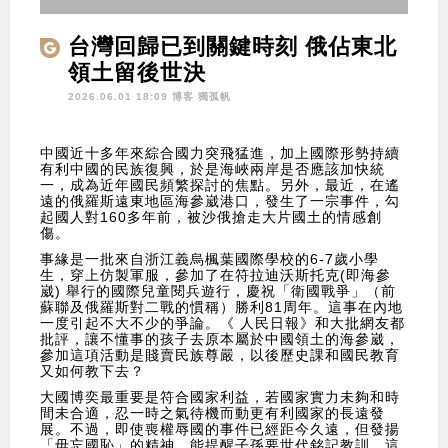
台灣回歸已到關鍵時刻 俄佔東北
領土留後世決
2026.06.01 18:09 博客
獨孤帆
中國近十多年來綜合國力突飛猛進，加上國際形勢持續
有利中國的民族復興，於是海峽兩岸是否應該加快統
一，成為近年國民頻繁探討的焦點。另外，最近，在遙
遠的俄羅斯遠東地區海參崴港口，發生了一宗事件，勾
起國人對160多年前，被沙俄搶走大片國土的情感創
傷。
事緣是一批來自浙江義烏楓葉國際學校的6-7歲小學
生，穿上仿製軍服，參加了在符拉迪沃斯托克(即海參
崴) 舉行的國際兒童閱兵遊行，慶祝「衛國戰爭」（前
蘇聯及俄羅斯對二戰的慣稱）勝利81周年。這事在內地
一度引起不大不少的爭論。《 人民日報》和大批網友都
批評，讓不懂事的孩子去原本屬於中國領土的海參崴，
參加這項活動是賤賣民族尊嚴，以後歷史課和國民教育
又如何教下去？
大國博奕最重要是符合國家利益，若國家實力未夠和時
間未合適，忍一時之氣待機而動更有利國家的長遠發
展。不過，即使喪權辱國的事件已經距今久遠，但發揚
「毋忘國恥」的精神，能提醒子孫要世代銘記教訓，這