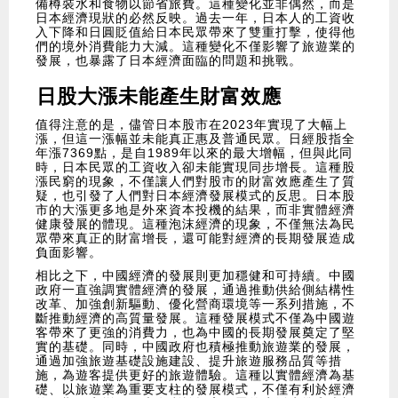
備樽裝水和食物以節省旅費。這種變化並非偶然，而是
日本經濟現狀的必然反映。過去一年，日本人的工資收
入下降和日圓貶值給日本民眾帶來了雙重打擊，使得他
們的境外消費能力大減。這種變化不僅影響了旅遊業的
發展，也暴露了日本經濟面臨的問題和挑戰。
日股大漲未能產生財富效應
值得注意的是，儘管日本股市在2023年實現了大幅上
漲，但這一漲幅並未能真正惠及普通民眾。日經股指全
年漲7369點，是自1989年以來的最大增幅，但與此同
時，日本民眾的工資收入卻未能實現同步增長。這種股
漲民窮的現象，不僅讓人們對股市的財富效應產生了質
疑，也引發了人們對日本經濟發展模式的反思。日本股
市的大漲更多地是外來資本投機的結果，而非實體經濟
健康發展的體現。這種泡沫經濟的現象，不僅無法為民
眾帶來真正的財富增長，還可能對經濟的長期發展造成
負面影響。
相比之下，中國經濟的發展則更加穩健和可持續。中國
政府一直強調實體經濟的發展，通過推動供給側結構性
改革、加強創新驅動、優化營商環境等一系列措施，不
斷推動經濟的高質量發展。這種發展模式不僅為中國遊
客帶來了更強的消費力，也為中國的長期發展奠定了堅
實的基礎。同時，中國政府也積極推動旅遊業的發展，
通過加強旅遊基礎設施建設、提升旅遊服務品質等措
施，為遊客提供更好的旅遊體驗。這種以實體經濟為基
礎、以旅遊業為重要支柱的發展模式，不僅有利於經濟