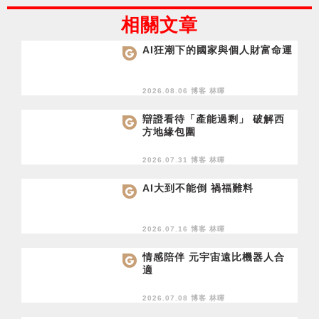
相關文章
AI狂潮下的國家與個人財富命運
2026.08.06 博客
林暉
辯證看待「產能過剩」 破解西
方地緣包圍
2026.07.31 博客
林暉
AI大到不能倒 禍福難料
2026.07.16 博客
林暉
情感陪伴 元宇宙遠比機器人合
適
2026.07.08 博客
林暉