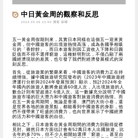
中日黃金周的觀察和反思
2024.05.06 23:00 博客
林暉
五一黃金周假期到來，其實日本同樣在這個五一迎來黃
金周，但中國遊客的出境遊熱情高漲，成為各國爭相吸
引的「香餑餑」，而日本遊客則因工資收入下降和日圓
貶值而不得不選擇窮遊，這種鮮明對比，不僅凸顯了兩
國經濟現狀的差異，也引發了我們對經濟發展模式的深
刻反思。
首先，從旅遊業的繁榮來看，中國遊客的消費力正在持
續增強。據中國旅遊研究院發布的《2023年中國旅遊經
濟運行分析與2024年發展預測》顯示，預計2024年全
年國內的旅遊人數將會超過60億人次，入出境旅遊的人
數合計則有望超過2.6億人次。這一數據充分說明了中國
旅遊市場的巨大潛力和中國遊客對旅遊消費的熱情。而
在五一黃金周期間，無論是香港、澳門的大街小巷，還
是世界各地的旅遊景點，都能看到中國遊客的身影，他
們不僅帶來了旺盛的消費力，也向世界展示了中國經濟
的活力和中國遊客的自信。
相比之下，日本遊客在黃金周期間的消費力則顯得捉襟
見肘。雖然日本方面估計會有52萬日本人出國旅遊，比
去年約多70%，但不少人都開始選擇「窮遊」，甚至自