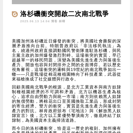
洛杉磯衝突開啟二次南北戰爭
2025.06.13 14:04 博客
林暉
美國加州洛杉磯近日爆發的衝突，將美國社會撕裂的深
層矛盾推向台前。特朗普政府以「非法移民執法」為
名，繞過州政府直接調動國民警衛隊進駐洛杉磯，與民
主黨主政的加州爆發激烈對峙。這場衝突的實質，早已
超越單一的移民問題，演變為美國先進生產力與落後生
產力、開放包容與封閉排外之間的全面博弈。若以歷史
視角審視，這場衝突的邏輯與19世紀的南北戰爭如出一
轍——只是戰場從棉花種植園轉向了科技產業，武器從
來福槍換成了社交媒體與行政令。
回顧美國南北戰爭的根源，是北方工業資本與南方奴隸
制種植園經濟的不可調和矛盾。北方以機器生產為核
心，追求自由勞動力與統一市場；南方則依賴黑人奴隸
的無償勞動，將棉花出口至英國換取工業品，形成封閉
的寄生經濟。雙方的衝突，實質是先進生產力與落後生
產力的對抗。林肯政府頒布《宅地法》與《解放黑人奴
隸宣言》後，北方以工業優勢擊潰南方，徹底終結了奴
隸制，為美國資本主義掃清道路。
而今日的洛杉磯衝突，恰是這一歷史的複刻。加州擁有