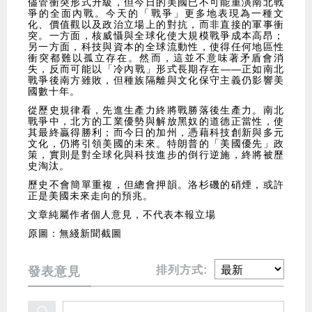
儘管衝突形式升級，但今日的美國已不可能重演南北戰
爭的全面內戰。今天的「戰爭」更多地表現為一種文
化、價值觀以及政治立場上的對抗，而非直接的軍事衝
突。一方面，核威懾與全球化使大規模戰爭成本高昂；
另一方面，科技與資本的全球流動性，使得任何地區性
衝突都難以孤立存在。然而，這並不意味著矛盾會消
失，反而可能以「冷內戰」形式長期存在——正如南北
戰爭後南方雖敗，但種族隔離與文化保守主義仍影響美
國數十年。
從歷史規律看，先進生產力終將戰勝落後生產力。南北
戰爭中，北方的工業優勢與解放黑奴的道德正當性，使
其最終贏得勝利；而今日的加州，憑藉科技創新與多元
文化，仍將引領美國的未來。特朗普的「美國優先」政
策，實則是對全球化與科技進步的倒行逆施，終將被歷
史淘汰。
歷史不會簡單重複，但總會押韻。洛杉磯的硝煙，或許
正是美國未來走向的預兆。
文章純屬作者個人意見，不代表本報立場
原圖：無綫新聞截圖
排列方式:
發表意見