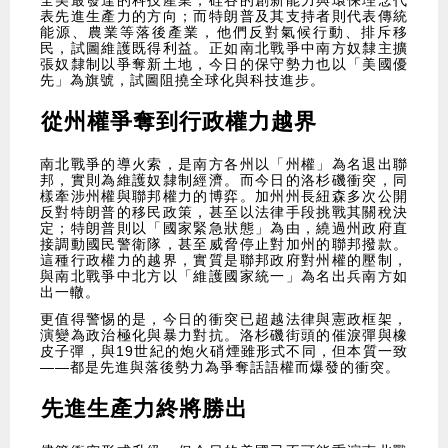
全美最發達的科技產業，硅谷的創新能力與環保理念代
表先進生產力的方向；而特朗普及其支持者則代表傳統
能源、農業等落後產業，他們反對氣候行動、排斥移
民，試圖維護既得利益。正如南北戰爭中南方奴隸主擴
張奴隸制以爭奪新土地，今日的保守勢力也以「美國優
先」為旗號，試圖阻撓全球化與科技進步。
從州權爭奪到行政權力越界
南北戰爭的導火索，是南方各州以「州權」為名退出聯
邦，實則為維護奴隸制經濟。而今日的洛杉磯衝突，同
樣牽涉州權與聯邦權力的博弈。加州州長紐森多次公開
反對特朗普的移民政策，甚至以法律手段挑戰其關稅決
定；特朗普則以「國家緊急狀態」為由，繞過州政府直
接調動國民警衛隊，甚至威脅停止對加州的聯邦撥款。
這種行政權力的越界，實質是聯邦政府對州權的壓制，
與南北戰爭中北方以「維護國家統一」為名出兵南方如
出一轍。
更值得警惕的是，今日的衝突已超越法律與憲政框架，
演變為政治極化與暴力對抗。洛杉磯街頭的催淚彈與橡
皮子彈，與19世紀的炮火硝煙雖形式不同，但本質一致
——都是先進與落後勢力為爭奪話語權而爆發的衝突。
先進生產力終將勝出