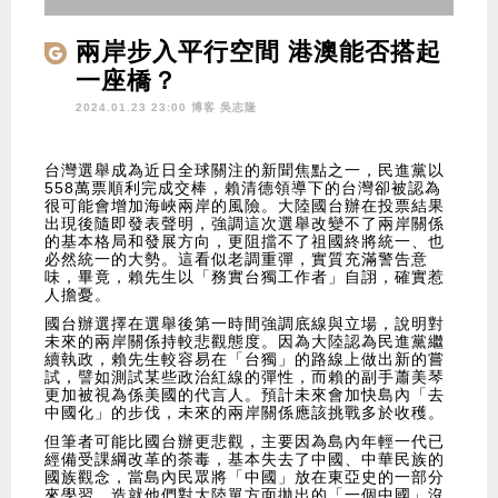
兩岸步入平行空間 港澳能否搭起
一座橋？
2024.01.23 23:00 博客
吳志隆
台灣選舉成為近日全球關注的新聞焦點之一，民進黨以
558萬票順利完成交棒，賴清德領導下的台灣卻被認為
很可能會增加海峽兩岸的風險。大陸國台辦在投票結果
出現後隨即發表聲明，強調這次選舉改變不了兩岸關係
的基本格局和發展方向，更阻擋不了祖國終將統一、也
必然統一的大勢。這看似老調重彈，實質充滿警告意
味，畢竟，賴先生以「務實台獨工作者」自詡，確實惹
人擔憂。
國台辦選擇在選舉後第一時間強調底線與立場，說明對
未來的兩岸關係持較悲觀態度。因為大陸認為民進黨繼
續執政，賴先生較容易在「台獨」的路線上做出新的嘗
試，譬如測試某些政治紅線的彈性，而賴的副手蕭美琴
更加被視為係美國的代言人。預計未來會加快島內「去
中國化」的步伐，未來的兩岸關係應該挑戰多於收穫。
但筆者可能比國台辦更悲觀，主要因為島內年輕一代已
經備受課綱改革的荼毒，基本失去了中國、中華民族的
國族觀念，當島內民眾將「中國」放在東亞史的一部分
來學習，造就他們對大陸單方面拋出的「一個中國」沒