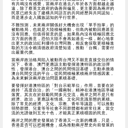
有共鳴沒有感覺，當兩岸在過去八年於各方面都越走越
遠，除了蔡英文政府的偽善與偏見，更主要因為兩岸的
民眾已經失去了建構共同語言的共同經歷與共同認知，
而是逐步走入國族認知的平行世界。
不難預測，未來兩岸關係好大機會出現「單手拍掌」的
被動格局，也就是大陸積極推動，但島內被動回應甚至
沒有回應。但值得留意的是，如果島內沒有積極回應北
京方面的善意，恐怕大陸不會再如過去一樣，耐心地拿
出更大的政治紅利優待台灣同胞，相反會採取更積極進
取的方法令賴清德政府清楚知道，推動「台獨」需要付
出嚴重代價。
當兩岸政治格局陷入被動而台灣又不願意直接交往的情
況下，香港、澳門更應該主動發揮港澳特區的政治彈
性，發揮港台、澳台之間的民間情誼基礎，主動承擔港
澳台民間交流的平台，從民間積極累積兩岸情感因素，
為未來解決兩岸政治問題累積基礎。
要發揮好港澳特區的「對台示範單位」作用，首要在於
維持「高度自治」的「一國兩制」精神在港澳地區準確
落實。其次在於鼓勵民間多元交流，兩岸之間不是只有
經濟、政治，更應該有情感、文化同意識形態的累積。
除了常見的經濟、文化、宗教、青年等議題，可以推動
弱勢群體、兒童等等社會不同群體都有經常往來，當交
流的光譜做到五光十色，才能真正累積穩固的民意。
兩岸之間的歷史發展給了香港又一次新的機遇，只是，
香港是否可以把握機會，成為推動兩岸歷史向前發展的