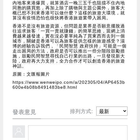
內地客來港爆買，就算酒店一晚三五千也阻擋不住內地
同胞的購買慾，再加上除了購物與主題公園外，旅客大
概已想不到來香港可以做什麼？這樣的旅遊大環境，就
算沒有疫情恐怕也很快將香港旅遊業帶入困局。
香港不是沒有旅遊資源，但問題是業界是否願意擺脫過
往追求旅客「一買一賣就賺錢」的簡單思維，當網上消
費越來越發達，實在沒必要單純為了買東西而去到一個
城市，關鍵是香港可以為旅客提供怎樣的旅遊感受？淄
博的經驗告訴我們，「民間智慧 政府扶持」可能是一個
走出困局的方法，政府是否可以推出一些分階段鼓勵措
施，鼓勵民間智慧尋找自己行業的出路，一旦發現新大
陸，政府再大力支持，全力合作才可以創造香港的旅遊
神話。
原圖：文匯報圖片
https://www.wenweipo.com/a/202305/04/AP6453b
600e4b08b8491483be8.html
排列方式:
發表意見