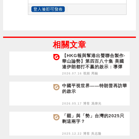
相關文章
【HKG報與幫港出聲聯合製作‧
華山論勢】第四百八十集 美國
連伊朗都打不贏的啟示：導彈
造船 海空軍力 工業生產皆短板
2026.07.16 視頻
周融
如何面對中國？
中國平視世界——特朗普再訪華
的啟示
2026.05.17 博客
馮煒光
「罷」與「勢」台灣的2025只
剩這兩字？
2025.12.22 博客
吳志隆