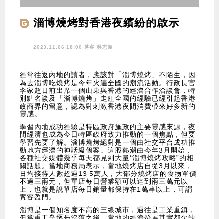
淄博燒烤對香港夜繽紛的啟示
2023.11.06 18:00 博客
吳志隆
經常往返內地的讀者，應該對「淄博燒烤」不陌生，因
為去淄博吃燒烤是今年火遍全國的潮流活動。行政長官
李家超日前出席一個山東與香港的經濟合作洽談會，特
別點名談及「淄博燒烤」走紅全國的經驗已經引起香港
政商界的留意，認為對刺激香港夜間消費帶來好多新的
靈感。
學習內地成功經驗是特區政府施政的主要靈感來源，夜
間經濟也成為今日特區政府致力推動的一個焦點，但要
學習先要了解。淄博燒烤絕對是一個由社交平台成功推
動地方經濟的神話級個案。這股熱潮由今年3月開始，
各種社交媒體幾乎每天都見到大量“淄博燒烤攻略”的相
關話題。當地商務局表示，當地燒烤店自從3月以來，
日均接待人數超過13.5萬人，大部分燒烤店的食物單價
不過三兩元，但單店每日營業額可以達到兩三萬元以
上，也就是說單店每日銷量都保持在1萬串以上，可謂
賓客盈門。
淄博是一個知名度不高的三線城市，過往是工業重鎮，
但當重工業逐步沒落之後，當地的經濟發展其實都欠缺