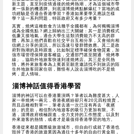
新主題，直至到疫情過後的燒烤熱潮，才為這個城市帶
來一張新的機遇牌。到底淄博燒烤點解爆紅？當地的成
功經驗是否適合香港學習？香港如果要學又應該怎樣
學？這一系列問題，特區政府又有多少考量？
其實，燒烤這種飲食方法幾乎全國都有，為何獨獨淄博
成為全國焦點？網上歸納出三大關鍵：其一是消費模式
低廉又接地氣，適合大學生這類消費能力不太高的群
體，再加上他們喜歡在社交平台互相分享，又會傾向相
信網上分享的資訊，所以迅速引發群體效應。其二是政
府對熱潮的及時跟進，比如制定標準確保食物質素，加
強市場管理保障遊客權益，交通部門甚至開通「燒烤專
線」，協助外地旅客快速到達燒烤店。其三是全民熱
情，將外來旅客奉為上賓甚至願意邀請找不到旅店的陌
生外地旅客回家住宿，難怪有人說去淄博吃的不是燒
烤，是人情味。
淄博神話值得香港學習
淄博的神話可以在香港重演嗎？筆者以為難度甚大，人
家一串燒烤一兩元，香港夜繽紛卻只有20元四粒燒賣，
而且品種相對單一，筆者去過一次已沒有再去「夜繽
紛」的意欲，相信對內地遊客的吸引力更加有限。不
過，淄博政府積極跟進，全力支持的工作態度，以及對
外來遊客的熱情，或者才是最值得香港學習的地方。
香港從來都是國際級旅遊城市，但自由行成就了香港也
毀掉了香港的旅遊業因為過往十多年的自由行黃金期，