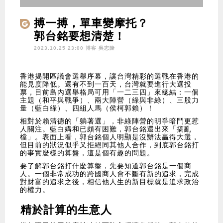
搏一搏，單車變摩托？
郭台銘要想清楚！
2023.10.25 23:00 博客
吳志隆
香港揭開區議會選舉序幕，讓台灣精彩的選戰在香港的
能見度降低。還有不到一百天，台灣就要進行大選投
票，目前島內選舉格局可用「一二三四」來總結：一個
主題（和平與戰爭）、兩大陣營（綠與非綠）、三股力
量（藍白綠）、四組人馬（侯柯郭賴）！
相對於賴清德的「躺著選」，非綠陣營的明爭暗鬥更惹
人關注。藍白媾和已頗有困難，郭台銘還出來「搞亂
檔」。表面上看，郭台銘個人明顯是沒辦法贏得大選，
但目前的狀況似乎又拒絕同其他人合作，到底郭台銘打
的事實麼樣的算盤，這是個有趣的問題。
要了解郭台銘打什麼算盤，先要知道郭台銘是一個商
人。一個非常成功的跨國商人會不斷有新的追求，完成
對財富的追求之後，相信他人生的新目標就是追求政治
的權力。
精於計算的生意人