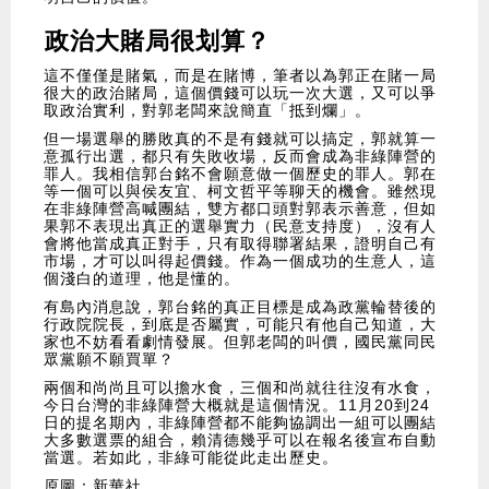
政治大賭局很划算？
這不僅僅是賭氣，而是在賭博，筆者以為郭正在賭一局
很大的政治賭局，這個價錢可以玩一次大選，又可以爭
取政治實利，對郭老闆來說簡直「抵到爛」。
但一場選舉的勝敗真的不是有錢就可以搞定，郭就算一
意孤行出選，都只有失敗收場，反而會成為非綠陣營的
罪人。我相信郭台銘不會願意做一個歷史的罪人。郭在
等一個可以與侯友宜、柯文哲平等聊天的機會。雖然現
在非綠陣營高喊團結，雙方都口頭對郭表示善意，但如
果郭不表現出真正的選舉實力（民意支持度），沒有人
會將他當成真正對手，只有取得聯署結果，證明自己有
市場，才可以叫得起價錢。作為一個成功的生意人，這
個淺白的道理，他是懂的。
有島內消息說，郭台銘的真正目標是成為政黨輪替後的
行政院院長，到底是否屬實，可能只有他自己知道，大
家也不妨看看劇情發展。但郭老闆的叫價，國民黨同民
眾黨願不願買單？
兩個和尚尚且可以擔水食，三個和尚就往往沒有水食，
今日台灣的非綠陣營大概就是這個情況。11月20到24
日的提名期內，非綠陣營都不能夠協調出一組可以團結
大多數選票的組合，賴清德幾乎可以在報名後宣布自動
當選。若如此，非綠可能從此走出歷史。
原圖：新華社