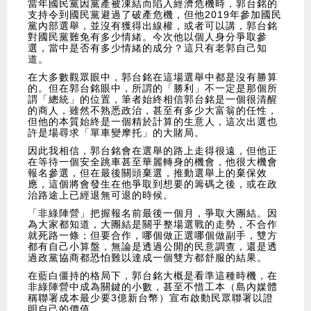
當年國民黨因黨產被凍結而陷入經濟危機時，郭台銘的
支持令到國民黨避過了破產危機，但他2019年參加國民
黨內部選舉，並沒有獲得出線權，或者可以講，郭台銘
對國民黨難免有多少情緒。今次他以個人身分爭取參
選，當中是否有多少情緒的成分？這只有老郭自己知
道。
在大多數觀眾眼中，郭台銘在這場選舉中都是沒有勝算
的。但在郭台銘眼中，所謂的「勝利」不一定是那個所
謂「總統」的位置，筆者始終相信郭台銘是一個很清醒
的商人，雖然不熟悉政治，甚至有多少大富翁的任性，
但他的本質始終是一個精於計算的生意人，這次出選也
許是場尋求「單車變摩托」的大賭局。
因此我相信，郭台銘會在選舉的路上走得很遠，但他正
在等待一個安全跳車甚至華麗轉身的機會，他很大機會
報名參選，但在最後關頭棄選，推動選舉上的棄保效
應，這個將會發生在他爭取到想要的籌碼之後，或在政
治路途上已經退無可退的時候。
「非綠陣營」把握報名前最後一個月，爭取大團結。因
為大家都知道，大團結是關乎整場選戰的走勢，不合作
就死路一條；但要合作，哪個做正選哪個做副手，雙方
都有自己小算盤，無論是透過公開的民意調查，還是透
過政黨協商都恐怕難以達成一個雙方都舒服的結果。
在藍白僵持的格局下，郭台銘大概是看準這種時機，在
非綠陣營中成為關鍵的小數，甚至不惜工本（島內媒體
稱聯署成本最少要3億新台幣）宣布啟動民眾聯署以證
明自己的價值。