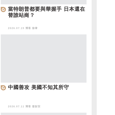
當特朗普都要與華握手 日本還在
替誰站崗？
2026.07.15 博客
徐韋
中國善攻 美國不知其所守
2026.07.11 博客
曾財安