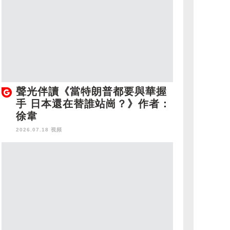
聲光伴讀《當特朗普都要與華握
手 日本還在替誰站崗？》作者：
徐韋
2026.07.18 視頻