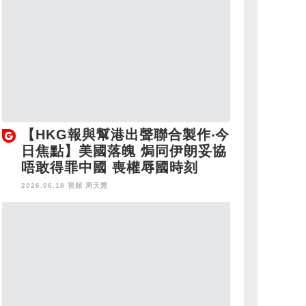
【HKG報與幫港出聲聯合製作‧今
日焦點】美國落魄 焗同伊朗妥協
唔敢得罪中國 喪權辱國時刻
2026.06.18 視頻
周天慧