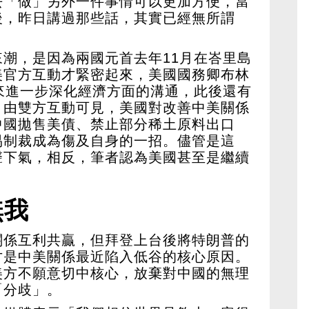
去「做」另外一件事情可以更加方便，當
後，昨日講過那些話，其實已經無所謂
潮，是因為兩國元首去年11月在峇里島
美官方互動才緊密起來，美國國務卿布林
來進一步深化經濟方面的溝通，此後還有
。由雙方互動可見，美國對改善中美關係
中國拋售美債、禁止部分稀土原料出口
易制裁成為傷及自身的一招。儘管是這
聲下氣，相反，筆者認為美國甚至是繼續
無我
關係互利共贏，但拜登上台後將特朗普的
才是中美關係最近陷入低谷的核心原因。
美方不願意切中核心，放棄對中國的無理
「分歧」。