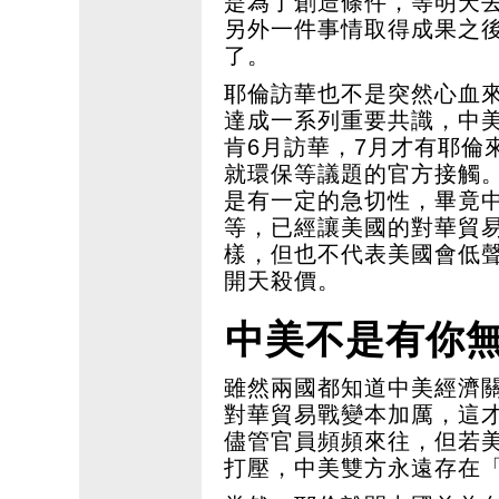
是為了創造條件，等明天
另外一件事情取得成果之
了。
耶倫訪華也不是突然心血來
達成一系列重要共識，中
肯6月訪華，7月才有耶倫
就環保等議題的官方接觸
是有一定的急切性，畢竟
等，已經讓美國的對華貿
樣，但也不代表美國會低
開天殺價。
中美不是有你
雖然兩國都知道中美經濟
對華貿易戰變本加厲，這
儘管官員頻頻來往，但若
打壓，中美雙方永遠存在