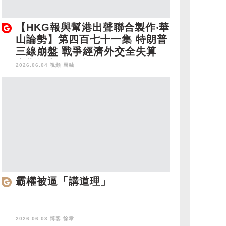
【HKG報與幫港出聲聯合製作‧華
山論勢】第四百七十一集 特朗普
三線崩盤 戰爭經濟外交全失算
中期選舉如何逆轉？
2026.06.04 視頻
周融
霸權被逼「講道理」
2026.06.03 博客
徐韋