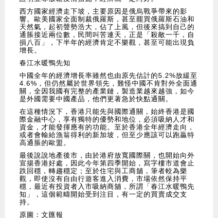
西方國家經濟走下坡，主要原因是俄烏戰爭帶來的影
響。歐美國家全面制裁俄羅斯，甚至罷買俄羅斯石油和
天然氣，起初聲勢浩大，佔了上風，但後來搞到自己的
通脹接近兩位數，民間叫苦連天，正是「殺敵一千，自
損八百」，下半年的經濟肯定不樂觀，甚至可能出現負
增長。
春江水暖鴨先知
中國全年的經濟增長率雖然也由原先估計的5.2%放緩至
4.6%，但仍然屬於世界領先，難怪中國不肯對外全面通
關，全因我國有完整的產業鏈，製造業越來越強，如今
是外國需要中國產品，他們更著急於快點通關。
在這種情況下，香港只能先與國際通關，始終香港是國
際金融中心，享有獨特的優勢和地位，必須吸納人才和
資金，才能發揮應有的功能。至於香港全年經濟走向，
或者會輸給漁翁得利的新加坡，但至少應該可以跑贏特
高通脹的歐盟。
最後說說地產後市，由於港府放寬國際關，也開始向外
宣揚香港好處，因此今年第四季開始，寫字樓市道會止
跌回穩，轉趨穩定；至於住宅與工商舖，筆者較為樂
觀，即使沒有自由行遊客進入消費，市場依然保持平
穩，最近有投資者入市吸納商舖，所謂「春江水暖鴨先
知」，這個範疇開始受到注目，有一定的買賣成交支
持。
原圖：文匯報