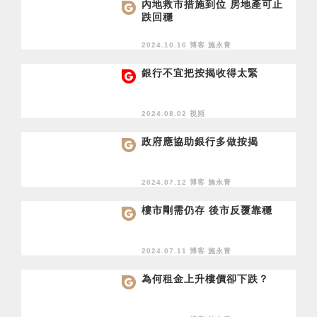
內地救市措施到位 房地產可止
跌回穩
2024.10.16 博客
施永青
銀行不宜把按揭收得太緊
2024.08.02 視頻
政府應協助銀行多做按揭
2024.07.12 博客
施永青
樓市剛需仍存 後市反覆靠穩
2024.07.11 博客
施永青
為何租金上升樓價卻下跌？