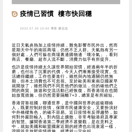
疫情已習慣 樓市快回穩
2022.07.30 15:00 博客
蔡志忠
近日天氣炎熱加上疫情持續，難免影響市民外出，然而
星期天中午的南區商場，仍然不乏人群。天氣熱有另一
個好處，人們可躲在商場裏邊購物邊「嘆冷氣」，看到
商店、餐廳、超市人流不斷，消費力似乎有所提升。
也許是疫情持續太久讓世界開始習慣，經過兩年半的折
磨，也付出了沉重的代價，今天人們漸漸接受現實。生
活總得繼續，工作也要進行，雖然與內地通關仍然無
期，但本土消費也不可忽視。至於歐美和東南亞國家早
就開放了，雖然我們不同意他們的做法，但的確他們之
間的商貿、旅遊和交流活動已經恢復，而香港現在也開
始放寬措施，但仍然需要隔離7+3，總算是有所縮短。
香港背靠祖國，聯通世界，是中國與世界的超級聯絡
人，既要控制好疫情，保障市民健康安全，又要扮演好
中外橋樑角色，的確不容易。近日疫情有反彈趨勢，如
何對外嚴防輸入，對內阻止擴散，非常考驗港府及專家
的智慧。據聞香港第二季經濟不甚樂觀，是在意料之
中，就如美國和歐盟國家近期的經濟也出現衰退一樣，
證明並非放鬆疫情措施，經濟就一定向好。