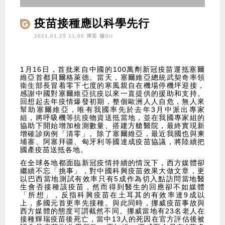
疫苗接種應以科學先行
2021.01.25 11:00 博客
穆Sir
1月16日，首批來自中國的100萬劑新冠疫苗運抵塞爾
維亞首都貝爾格萊德。當天，塞爾維亞總統武契奇率領
衞生部長冒着零下七度的寒風親自在機場停機坪迎接，
感謝中國對塞爾維亞抗疫以來一直提供的援助和支持。
回想起去年疫情爆發初期，整個歐洲人人自危，無人來
幫助塞爾維亞，唯有我國率先於去年3月中派出專家
組，將呼吸機等抗疫物資送抵當地，並在我國專家組的
協助下開始增加檢測數量、搭建方艙醫院，最終實現新
增確診病例「清零」。除了塞爾維亞，最近我國也與柬
埔寨、阿塞拜疆、匈牙利等國達成疫苗協議，將陸續把
國產疫苗送抵各地。
在全球各地都面臨新冠疫情持續的情況下，西方媒體卻
繼續不忘「挑事」，對中國科興疫苗效果大做文章，更
以巴西當地測試有效率只有5成作為切入點訪問當地醫
生會否接種該疫苗，然而得到醫生的回應卻不如媒體
「所想」，反指科興疫苗在土耳其的有效率達9成以
上，多國元首更率先接種。與此同時，挪威疫苗事故與
西方媒體的態度可謂截然不同。挪威當地有23名老人在
接種輝瑞疫苗後死亡，當中13人的死因在官方評估後被