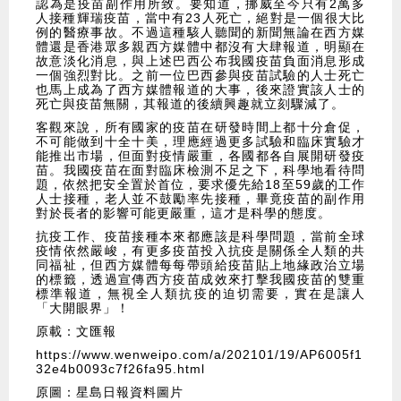
認為是疫苗副作用所致。要知道，挪威至今只有2萬多
人接種輝瑞疫苗，當中有23人死亡，絕對是一個很大比
例的醫療事故。不過這種駭人聽聞的新聞無論在西方媒
體還是香港眾多親西方媒體中都沒有大肆報道，明顯在
故意淡化消息，與上述巴西公布我國疫苗負面消息形成
一個強烈對比。之前一位巴西參與疫苗試驗的人士死亡
也馬上成為了西方媒體報道的大事，後來證實該人士的
死亡與疫苗無關，其報道的後續興趣就立刻驟減了。
客觀來說，所有國家的疫苗在研發時間上都十分倉促，
不可能做到十全十美，理應經過更多試驗和臨床實驗才
能推出市場，但面對疫情嚴重，各國都各自展開研發疫
苗。我國疫苗在面對臨床檢測不足之下，科學地看待問
題，依然把安全置於首位，要求優先給18至59歲的工作
人士接種，老人並不鼓勵率先接種，畢竟疫苗的副作用
對於長者的影響可能更嚴重，這才是科學的態度。
抗疫工作、疫苗接種本來都應該是科學問題，當前全球
疫情依然嚴峻，有更多疫苗投入抗疫是關係全人類的共
同福祉，但西方媒體每每帶頭給疫苗貼上地緣政治立場
的標籤，透過宣傳西方疫苗成效來打擊我國疫苗的雙重
標準報道，無視全人類抗疫的迫切需要，實在是讓人
「大開眼界」！
原載：文匯報
https://www.wenweipo.com/a/202101/19/AP6005f1
32e4b0093c7f26fa95.html
原圖：星島日報資料圖片