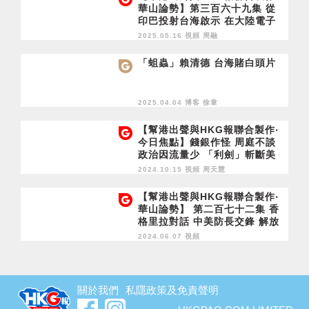
華山論勢】第三百六十九集 從
印巴投射台海啟示 在大陸電子
電磁制空權下 台灣捱不過60
2025.05.16 視頻
周融
天？
「蛆蟲」賴清德 台海賭白頭片
2025.04.04 博客
徐韋
【幫港出聲與HKG報聯合製作‧
今日焦點】錢銀作怪 周庭不談
政治因流量少 「利劍」斬斷美
國島鏈 軍演隨時變實戰
2024.10.15 視頻
周天慧
【幫港出聲與HKG報聯合製作‧
華山論勢】 第二百七十二集 香
格里拉對話 中美防長交鋒 解放
軍軍演為攻台作彩排？
2024.06.07 視頻
關於我們
私隱政策及免責聲明