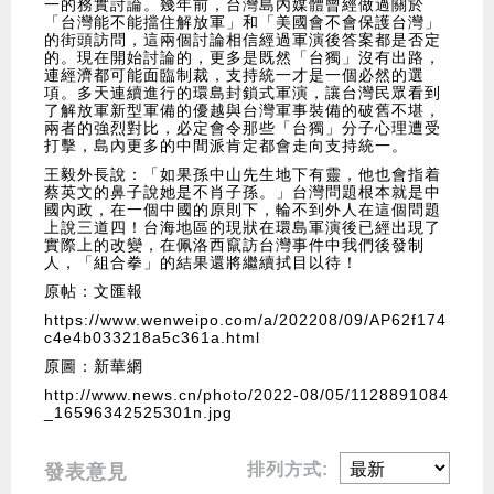
一的務實討論。幾年前，台灣島內媒體曾經做過關於
「台灣能不能擋住解放軍」和「美國會不會保護台灣」
的街頭訪問，這兩個討論相信經過軍演後答案都是否定
的。現在開始討論的，更多是既然「台獨」沒有出路，
連經濟都可能面臨制裁，支持統一才是一個必然的選
項。多天連續進行的環島封鎖式軍演，讓台灣民眾看到
了解放軍新型軍備的優越與台灣軍事裝備的破舊不堪，
兩者的強烈對比，必定會令那些「台獨」分子心理遭受
打擊，島內更多的中間派肯定都會走向支持統一。
王毅外長說：「如果孫中山先生地下有靈，他也會指着
蔡英文的鼻子說她是不肖子孫。」台灣問題根本就是中
國內政，在一個中國的原則下，輪不到外人在這個問題
上說三道四！台海地區的現狀在環島軍演後已經出現了
實際上的改變，在佩洛西竄訪台灣事件中我們後發制
人，「組合拳」的結果還將繼續拭目以待！
原帖：文匯報
https://www.wenweipo.com/a/202208/09/AP62f174
c4e4b033218a5c361a.html
原圖：新華網
http://www.news.cn/photo/2022-08/05/1128891084
_16596342525301n.jpg
排列方式:
發表意見