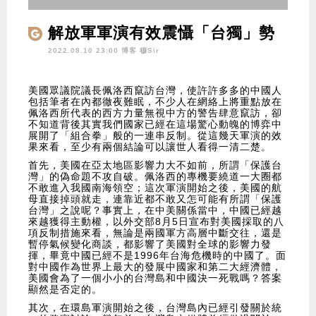
解放軍軍演有效震懾「台獨」勢
力
2022.08.10 23:00 博客
穆Sir
美國眾議院議長佩洛西竄訪台灣，使許許多多的中國人
包括筆者在內都徹夜難眠，不少人在網絡上將重點放在
佩洛西所代表的西方力量無視中方的警告肆意竄訪，卻
不知道背後其實我們國家已經在這場驚心動魄的博弈中
展開了「組合拳」般的一連串反制。從這幾天軍演的效
果來看，至少有兩個結論可以讓世人看得一清二楚。
首先，美國在亞太地區影響力大不如前，所謂「保護台
灣」的偽命題不攻自破。佩洛西的專機要繞道一大圈都
不敢進入我國南海領空；這次軍演開始之後，美國的航
母直接掉頭就走，連靠近都不敢又怎可能有所謂「保護
台灣」之說呢？事實上，在中美關係當中，中國已經越
來越獲得主動權，以外交部8月5日宣布對美國採取的八
項反制措施來看，無論是兩國軍方高層中斷交往，還是
暫停氣候變化商談，都影響了美國對全球的影響力發
揮，畢竟中國已經不是1996年台海危機時的中國了。面
對中國作為世界上最大的發展中國家和第二大經濟體，
美國會為了一個小小的台灣島和中國決一死戰嗎？答案
顯然是否定的。
其次，在環島軍演開始之後，台灣島內已經引發關於統