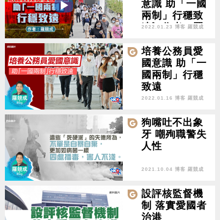
意識 助「一國
兩制」行穩致
遠》作者：羅
2022.01.23 博客 羅競成
競成
培養公務員愛
國意識 助「一
國兩制」行穩
致遠
2022.01.16 博客 羅競成
狗嘴吐不出象
牙 嘲殉職警失
人性
2021.10.04 博客 羅競成
設評核監督機
制 落實愛國者
治港