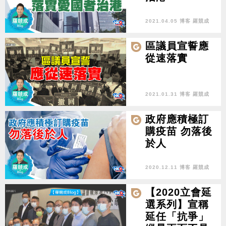
2021.04.05 博客 羅競成
區議員宣誓應
從速落實
2021.01.31 博客 羅競成
政府應積極訂
購疫苗 勿落後
於人
2020.12.11 博客 羅競成
【2020立會延
選系列】宣稱
延任「抗爭」