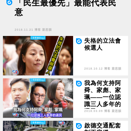
「民生最優先」最能代表民
意
2018.11.21 博客 梁思韻
失格的立法會
候選人
2018.10.12 博客 梁思韻
我為何支持阿
舜、家彪、家
珮——一位認
識三人多年的
選民
2018.03.09 博客 梁思韻
啟德交通配套